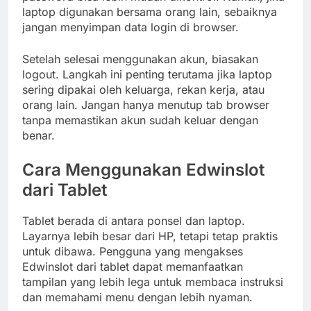
laptop digunakan bersama orang lain, sebaiknya
jangan menyimpan data login di browser.
Setelah selesai menggunakan akun, biasakan
logout. Langkah ini penting terutama jika laptop
sering dipakai oleh keluarga, rekan kerja, atau
orang lain. Jangan hanya menutup tab browser
tanpa memastikan akun sudah keluar dengan
benar.
Cara Menggunakan Edwinslot
dari Tablet
Tablet berada di antara ponsel dan laptop.
Layarnya lebih besar dari HP, tetapi tetap praktis
untuk dibawa. Pengguna yang mengakses
Edwinslot dari tablet dapat memanfaatkan
tampilan yang lebih lega untuk membaca instruksi
dan memahami menu dengan lebih nyaman.