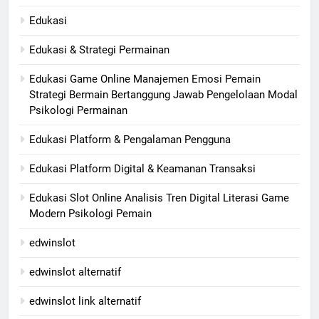
Edukasi
Edukasi & Strategi Permainan
Edukasi Game Online Manajemen Emosi Pemain
Strategi Bermain Bertanggung Jawab Pengelolaan Modal
Psikologi Permainan
Edukasi Platform & Pengalaman Pengguna
Edukasi Platform Digital & Keamanan Transaksi
Edukasi Slot Online Analisis Tren Digital Literasi Game
Modern Psikologi Pemain
edwinslot
edwinslot alternatif
edwinslot link alternatif