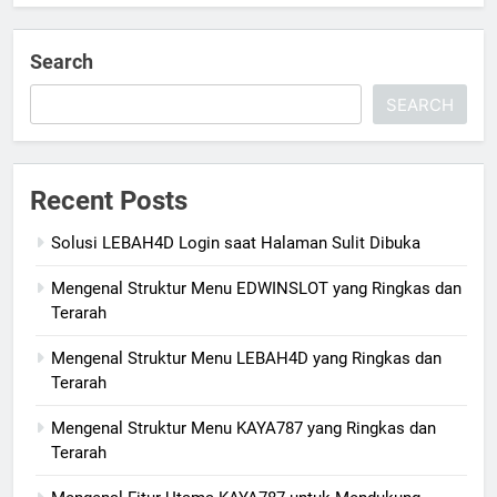
Search
SEARCH
Recent Posts
Solusi LEBAH4D Login saat Halaman Sulit Dibuka
Mengenal Struktur Menu EDWINSLOT yang Ringkas dan
Terarah
Mengenal Struktur Menu LEBAH4D yang Ringkas dan
Terarah
Mengenal Struktur Menu KAYA787 yang Ringkas dan
Terarah