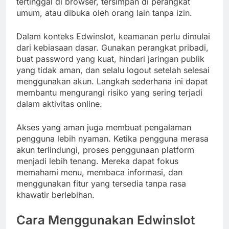
tertinggal di browser, tersimpan di perangkat
umum, atau dibuka oleh orang lain tanpa izin.
Dalam konteks Edwinslot, keamanan perlu dimulai
dari kebiasaan dasar. Gunakan perangkat pribadi,
buat password yang kuat, hindari jaringan publik
yang tidak aman, dan selalu logout setelah selesai
menggunakan akun. Langkah sederhana ini dapat
membantu mengurangi risiko yang sering terjadi
dalam aktivitas online.
Akses yang aman juga membuat pengalaman
pengguna lebih nyaman. Ketika pengguna merasa
akun terlindungi, proses penggunaan platform
menjadi lebih tenang. Mereka dapat fokus
memahami menu, membaca informasi, dan
menggunakan fitur yang tersedia tanpa rasa
khawatir berlebihan.
Cara Menggunakan Edwinslot