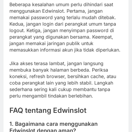
Beberapa kesalahan umum perlu dihindari saat
menggunakan Edwinslot. Pertama, jangan
memakai password yang terlalu mudah ditebak.
Kedua, jangan login dari perangkat umum tanpa
logout. Ketiga, jangan menyimpan password di
perangkat yang digunakan bersama. Keempat,
jangan memakai jaringan publik untuk
memasukkan informasi akun jika tidak diperlukan.
Jika akses terasa lambat, jangan langsung
membuka banyak halaman berbeda. Periksa
koneksi, refresh browser, bersihkan cache, atau
coba perangkat lain yang lebih stabil. Langkah
sederhana sering kali cukup membantu tanpa
perlu mengambil tindakan berlebihan.
FAQ tentang Edwinslot
1. Bagaimana cara menggunakan
Edwinslot dengan aman?