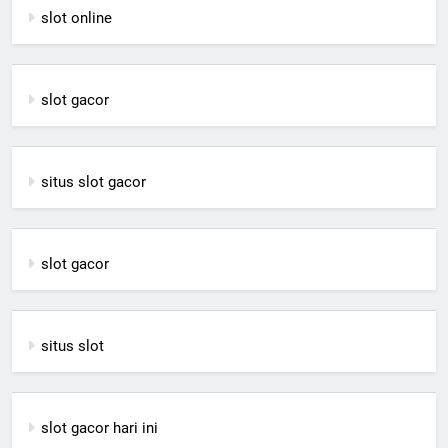
slot online
slot gacor
situs slot gacor
slot gacor
situs slot
slot gacor hari ini