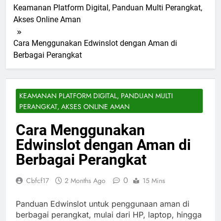
Keamanan Platform Digital, Panduan Multi Perangkat,
Akses Online Aman
Cara Menggunakan Edwinslot dengan Aman di
Berbagai Perangkat
KEAMANAN PLATFORM DIGITAL, PANDUAN MULTI
PERANGKAT, AKSES ONLINE AMAN
Cara Menggunakan
Edwinslot dengan Aman di
Berbagai Perangkat
0
Cbfcf17
2 Months Ago
15 Mins
Panduan Edwinslot untuk penggunaan aman di
berbagai perangkat, mulai dari HP, laptop, hingga