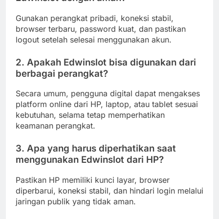
Gunakan perangkat pribadi, koneksi stabil,
browser terbaru, password kuat, dan pastikan
logout setelah selesai menggunakan akun.
2. Apakah Edwinslot bisa digunakan dari
berbagai perangkat?
Secara umum, pengguna digital dapat mengakses
platform online dari HP, laptop, atau tablet sesuai
kebutuhan, selama tetap memperhatikan
keamanan perangkat.
3. Apa yang harus diperhatikan saat
menggunakan Edwinslot dari HP?
Pastikan HP memiliki kunci layar, browser
diperbarui, koneksi stabil, dan hindari login melalui
jaringan publik yang tidak aman.