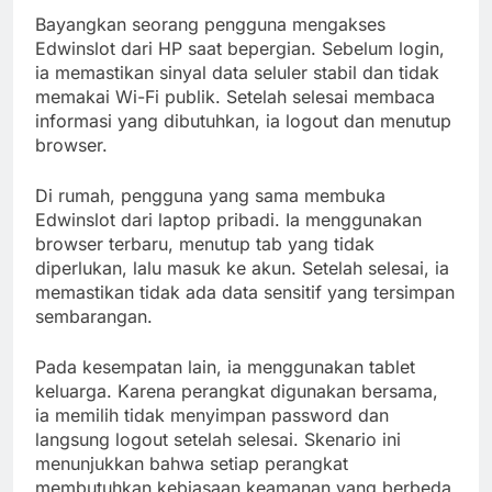
Bayangkan seorang pengguna mengakses
Edwinslot dari HP saat bepergian. Sebelum login,
ia memastikan sinyal data seluler stabil dan tidak
memakai Wi-Fi publik. Setelah selesai membaca
informasi yang dibutuhkan, ia logout dan menutup
browser.
Di rumah, pengguna yang sama membuka
Edwinslot dari laptop pribadi. Ia menggunakan
browser terbaru, menutup tab yang tidak
diperlukan, lalu masuk ke akun. Setelah selesai, ia
memastikan tidak ada data sensitif yang tersimpan
sembarangan.
Pada kesempatan lain, ia menggunakan tablet
keluarga. Karena perangkat digunakan bersama,
ia memilih tidak menyimpan password dan
langsung logout setelah selesai. Skenario ini
menunjukkan bahwa setiap perangkat
membutuhkan kebiasaan keamanan yang berbeda,