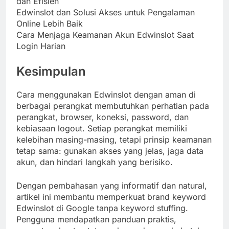
dan Efisien
Edwinslot dan Solusi Akses untuk Pengalaman
Online Lebih Baik
Cara Menjaga Keamanan Akun Edwinslot Saat
Login Harian
Kesimpulan
Cara menggunakan Edwinslot dengan aman di
berbagai perangkat membutuhkan perhatian pada
perangkat, browser, koneksi, password, dan
kebiasaan logout. Setiap perangkat memiliki
kelebihan masing-masing, tetapi prinsip keamanan
tetap sama: gunakan akses yang jelas, jaga data
akun, dan hindari langkah yang berisiko.
Dengan pembahasan yang informatif dan natural,
artikel ini membantu memperkuat brand keyword
Edwinslot di Google tanpa keyword stuffing.
Pengguna mendapatkan panduan praktis,