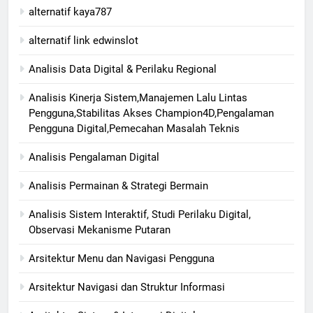
alternatif kaya787
alternatif link edwinslot
Analisis Data Digital & Perilaku Regional
Analisis Kinerja Sistem,Manajemen Lalu Lintas
Pengguna,Stabilitas Akses Champion4D,Pengalaman
Pengguna Digital,Pemecahan Masalah Teknis
Analisis Pengalaman Digital
Analisis Permainan & Strategi Bermain
Analisis Sistem Interaktif, Studi Perilaku Digital,
Observasi Mekanisme Putaran
Arsitektur Menu dan Navigasi Pengguna
Arsitektur Navigasi dan Struktur Informasi