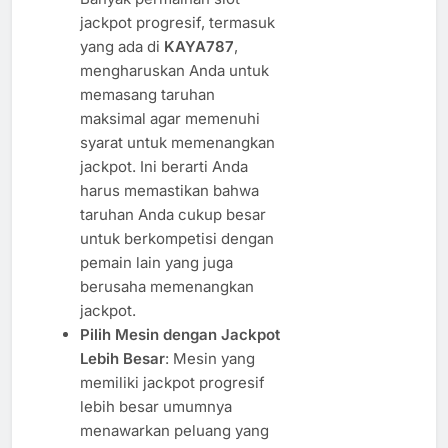
jackpot progresif, termasuk
yang ada di
KAYA787
,
mengharuskan Anda untuk
memasang taruhan
maksimal agar memenuhi
syarat untuk memenangkan
jackpot. Ini berarti Anda
harus memastikan bahwa
taruhan Anda cukup besar
untuk berkompetisi dengan
pemain lain yang juga
berusaha memenangkan
jackpot.
Pilih Mesin dengan Jackpot
Lebih Besar
: Mesin yang
memiliki jackpot progresif
lebih besar umumnya
menawarkan peluang yang