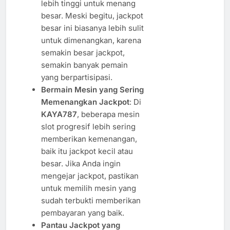
lebih tinggi untuk menang
besar. Meski begitu, jackpot
besar ini biasanya lebih sulit
untuk dimenangkan, karena
semakin besar jackpot,
semakin banyak pemain
yang berpartisipasi.
Bermain Mesin yang Sering
Memenangkan Jackpot
: Di
KAYA787
, beberapa mesin
slot progresif lebih sering
memberikan kemenangan,
baik itu jackpot kecil atau
besar. Jika Anda ingin
mengejar jackpot, pastikan
untuk memilih mesin yang
sudah terbukti memberikan
pembayaran yang baik.
Pantau Jackpot yang