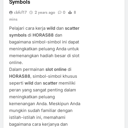
Symbols
cbfcf17
2 years ago
0
8
mins
Pelajari cara kerja
wild
dan
scatter
symbols
di
HORAS88
dan
bagaimana simbol-simbol ini dapat
meningkatkan peluang Anda untuk
memenangkan hadiah besar di slot
online.
Dalam permainan
slot online
di
HORAS88
, simbol-simbol khusus
seperti
wild
dan
scatter
memiliki
peran yang sangat penting dalam
meningkatkan peluang
kemenangan Anda. Meskipun Anda
mungkin sudah familiar dengan
istilah-istilah ini, memahami
bagaimana cara kerjanya dan