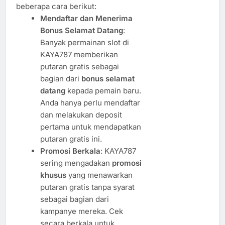
beberapa cara berikut:
Mendaftar dan Menerima
Bonus Selamat Datang
:
Banyak permainan slot di
KAYA787 memberikan
putaran gratis sebagai
bagian dari
bonus selamat
datang
kepada pemain baru.
Anda hanya perlu mendaftar
dan melakukan deposit
pertama untuk mendapatkan
putaran gratis ini.
Promosi Berkala
: KAYA787
sering mengadakan
promosi
khusus
yang menawarkan
putaran gratis tanpa syarat
sebagai bagian dari
kampanye mereka. Cek
secara berkala untuk