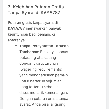
2. Kelebihan Putaran Gratis
Tanpa Syarat di KAYA787
Putaran gratis tanpa syarat di
KAYA787
menawarkan banyak
keuntungan bagi pemain, di
antaranya:
Tanpa Persyaratan Taruhan
Tambahan
: Biasanya, bonus
putaran gratis datang
dengan syarat taruhan
(wagering requirements),
yang mengharuskan pemain
untuk bertaruh sejumlah
uang tertentu sebelum
dapat menarik kemenangan.
Dengan putaran gratis tanpa
syarat, Anda bisa langsung