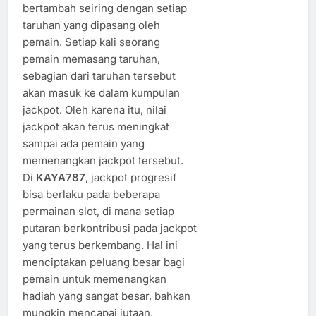
bertambah seiring dengan setiap
taruhan yang dipasang oleh
pemain. Setiap kali seorang
pemain memasang taruhan,
sebagian dari taruhan tersebut
akan masuk ke dalam kumpulan
jackpot. Oleh karena itu, nilai
jackpot akan terus meningkat
sampai ada pemain yang
memenangkan jackpot tersebut.
Di
KAYA787
, jackpot progresif
bisa berlaku pada beberapa
permainan slot, di mana setiap
putaran berkontribusi pada jackpot
yang terus berkembang. Hal ini
menciptakan peluang besar bagi
pemain untuk memenangkan
hadiah yang sangat besar, bahkan
mungkin mencapai jutaan.