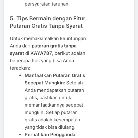
persyaratan taruhan.
5. Tips Bermain dengan Fitur
Putaran Gratis Tanpa Syarat
Untuk memaksimalkan keuntungan
Anda dari
putaran gratis tanpa
syarat
di
KAYA787
, berikut adalah
beberapa tips yang bisa Anda
terapkan:
Manfaatkan Putaran Gratis
Secepat Mungkin
: Setelah
Anda mendapatkan putaran
gratis, pastikan untuk
memanfaatkannya secepat
mungkin. Setiap putaran
gratis adalah kesempatan
yang tidak bisa diulang.
Perhatikan Pengganda
: