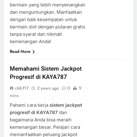
bermain yang lebih menyenangkan
dan menguntungkan. Manfaatkan
dengan baik kesempatan untuk
bermain slot dengan putaran gratis
tanpa syarat dan nikmati
kemenangan Anda!
Read More
Memahami Sistem Jackpot
Progresif di KAYA787
cbfcf17
2 years ago
0
9
mins
Pahami cara kerja
sistem jackpot
progresif di KAYA787
dan
bagaimana Anda bisa meraih
kemenangan besar. Pelajari cara
memanfaatkan peluang jackpot