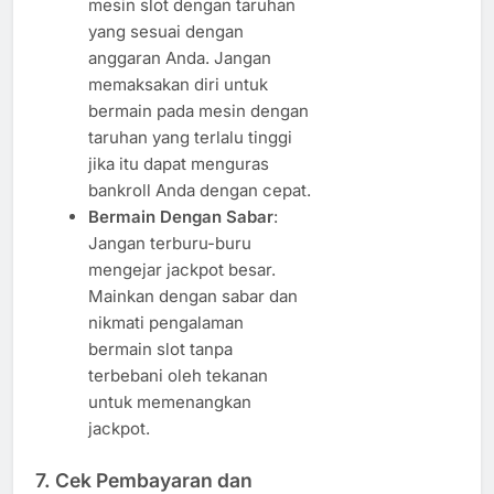
mesin slot dengan taruhan
yang sesuai dengan
anggaran Anda. Jangan
memaksakan diri untuk
bermain pada mesin dengan
taruhan yang terlalu tinggi
jika itu dapat menguras
bankroll Anda dengan cepat.
Bermain Dengan Sabar
:
Jangan terburu-buru
mengejar jackpot besar.
Mainkan dengan sabar dan
nikmati pengalaman
bermain slot tanpa
terbebani oleh tekanan
untuk memenangkan
jackpot.
7. Cek Pembayaran dan