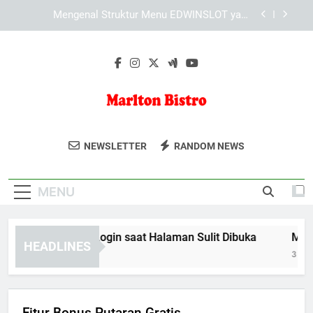
Skip
Mengenal Struktur Menu LEBAH4D yang Ringkas
to
dan Terarah
content
Mengenal Struktur Menu KAYA787 yang Ringkas
dan Terarah
Solusi LEBAH4D Login saat Halaman Sulit Dibuka
Mengenal Struktur Menu EDWINSLOT yang
Ringkas dan Terarah
Marlton Bistro
Nikmati Hidangan Lezat Di Marlton
Mengenal Struktur Menu LEBAH4D yang Ringkas
NEWSLETTER
RANDOM NEWS
dan Terarah
Bistro, Restoran Dengan Suasana Yang
Mengenal Struktur Menu KAYA787 yang Ringkas
Nyaman Untuk Berkumpul Bersama
dan Terarah
MENU
Keluarga.
lusi LEBAH4D Login saat Halaman Sulit Dibuka
Mengena
HEADLINES
Weeks Ago
3 Weeks A
Fitur Bonus Putaran Gratis