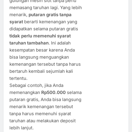
gulungan mesin slot tanpa perlu
memasang taruhan lagi. Yang lebih
menarik,
putaran gratis tanpa
syarat
berarti kemenangan yang
didapatkan selama putaran gratis
tidak perlu memenuhi syarat
taruhan tambahan
. Ini adalah
kesempatan besar karena Anda
bisa langsung menguangkan
kemenangan tersebut tanpa harus
bertaruh kembali sejumlah kali
tertentu.
Sebagai contoh, jika Anda
memenangkan
Rp500.000
selama
putaran gratis, Anda bisa langsung
menarik kemenangan tersebut
tanpa harus memenuhi syarat
taruhan atau melakukan deposit
lebih lanjut.