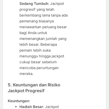
Sedang Tumbuh
: Jackpot
progresif yang telah
berkembang lama tanpa ada
pemenang biasanya
menawarkan peluang besar
bagi Anda untuk
memenangkan jumlah yang
lebih besar. Beberapa
pemain lebih suka
menunggu hingga jackpot
cukup besar sebelum
mencoba peruntungan
mereka.
5. Keuntungan dan Risiko
Jackpot Progresif
Keuntungan:
Hadiah Besar
: Jackpot