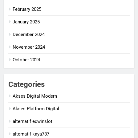
February 2025
January 2025
December 2024
November 2024
October 2024
Categories
Akses Digital Modern
Akses Platform Digital
alternatif edwinslot
alternatif kaya787