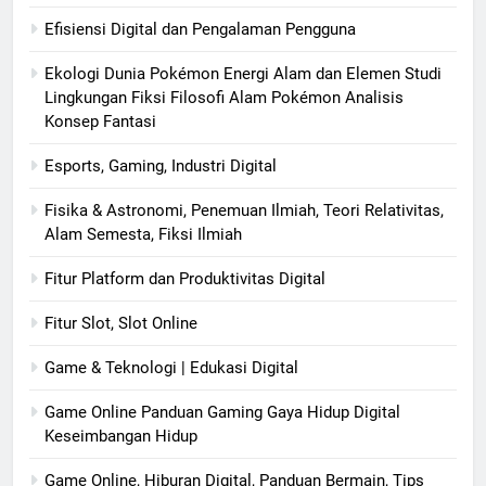
Efisiensi Digital dan Pengalaman Pengguna
Ekologi Dunia Pokémon Energi Alam dan Elemen Studi
Lingkungan Fiksi Filosofi Alam Pokémon Analisis
Konsep Fantasi
Esports, Gaming, Industri Digital
Fisika & Astronomi, Penemuan Ilmiah, Teori Relativitas,
Alam Semesta, Fiksi Ilmiah
Fitur Platform dan Produktivitas Digital
Fitur Slot, Slot Online
Game & Teknologi | Edukasi Digital
Game Online Panduan Gaming Gaya Hidup Digital
Keseimbangan Hidup
Game Online, Hiburan Digital, Panduan Bermain, Tips