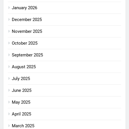
January 2026
December 2025
November 2025
October 2025
September 2025
August 2025
July 2025
June 2025
May 2025
April 2025
March 2025