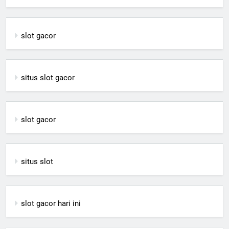
slot gacor
situs slot gacor
slot gacor
situs slot
slot gacor hari ini