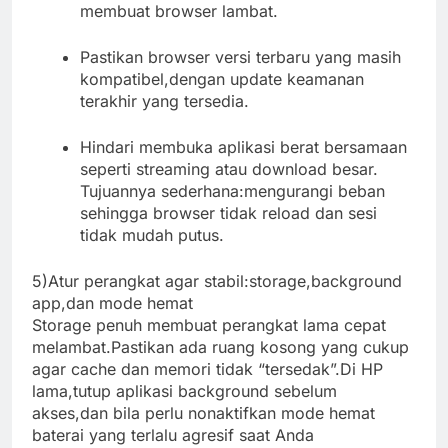
membuat browser lambat.
Pastikan browser versi terbaru yang masih
kompatibel,dengan update keamanan
terakhir yang tersedia.
Hindari membuka aplikasi berat bersamaan
seperti streaming atau download besar.
Tujuannya sederhana:mengurangi beban
sehingga browser tidak reload dan sesi
tidak mudah putus.
5)Atur perangkat agar stabil:storage,background
app,dan mode hemat
Storage penuh membuat perangkat lama cepat
melambat.Pastikan ada ruang kosong yang cukup
agar cache dan memori tidak “tersedak”.Di HP
lama,tutup aplikasi background sebelum
akses,dan bila perlu nonaktifkan mode hemat
baterai yang terlalu agresif saat Anda