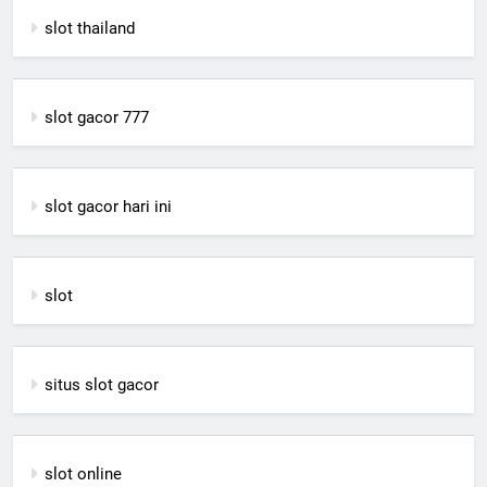
slot thailand
slot gacor 777
slot gacor hari ini
slot
situs slot gacor
slot online