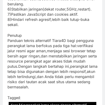
berulang.
6)Stabilkan jaringan(dekat router,5GHz,restart).
7)Pastikan JavaScript dan cookies aktif.
8)Hindari refresh agresif,lebih baik tutup-buka
sekali.
Penutup
Panduan teknis alternatif Tiara4D bagi pengguna
perangkat lama berfokus pada tiga hal:verifikasi
jalur resmi agar aman,menjaga sesi browser tetap
bersih agar ringan,dan menstabilkan jaringan serta
resource perangkat agar akses tidak mudah
putus.Dengan langkah bertahap ini,perangkat lama
tetap bisa digunakan dengan lebih responsif,akun
lebih terlindungi,dan Anda tidak perlu mengambil
risiko dari tautan acak saat situs utama sedang
bermasalah.
Tagged: