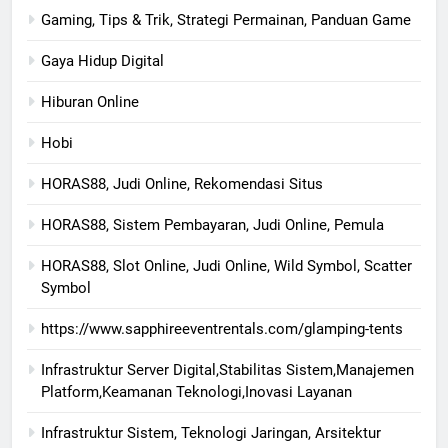
Gaming, Tips & Trik, Strategi Permainan, Panduan Game
Gaya Hidup Digital
Hiburan Online
Hobi
HORAS88, Judi Online, Rekomendasi Situs
HORAS88, Sistem Pembayaran, Judi Online, Pemula
HORAS88, Slot Online, Judi Online, Wild Symbol, Scatter
Symbol
https://www.sapphireeventrentals.com/glamping-tents
Infrastruktur Server Digital,Stabilitas Sistem,Manajemen
Platform,Keamanan Teknologi,Inovasi Layanan
Infrastruktur Sistem, Teknologi Jaringan, Arsitektur