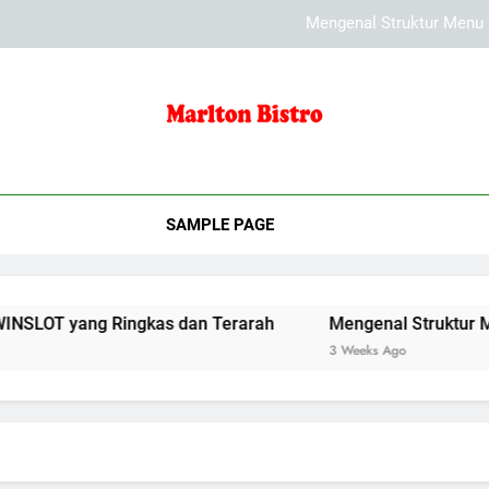
Mengenal Struktur Menu
Mengenal Struktur Me
Mengenal Struktur M
lton Bistro
Solusi LEB
idangan Lezat Di Marlton Bistro, Restoran Dengan Suasana Y
Mengenal Struktur Menu
SAMPLE PAGE
Mengenal Struktur Me
Mengenal Struktur M
g Ringkas dan Terarah
Mengenal Struktur Menu LEBAH
3 Weeks Ago