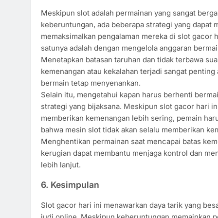
Meskipun slot adalah permainan yang sangat berg
keberuntungan, ada beberapa strategi yang dapat
memaksimalkan pengalaman mereka di slot gacor har
satunya adalah dengan mengelola anggaran bermain
Menetapkan batasan taruhan dan tidak terbawa sua
kemenangan atau kekalahan terjadi sangat penting
bermain tetap menyenankan.
Selain itu, mengetahui kapan harus berhenti berm
strategi yang bijaksana. Meskipun slot gacor hari i
memberikan kemenangan lebih sering, pemain harus
bahwa mesin slot tidak akan selalu memberikan k
Menghentikan permainan saat mencapai batas kem
kerugian dapat membantu menjaga kontrol dan me
lebih lanjut.
6.
Kesimpulan
Slot gacor hari ini menawarkan daya tarik yang bes
judi online. Meskipun keberuntungan memainkan p