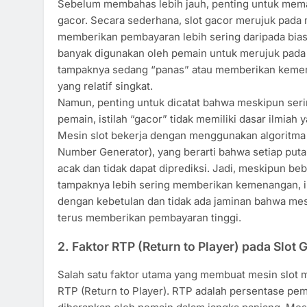
Sebelum membahas lebih jauh, penting untuk memah
gacor. Secara sederhana, slot gacor merujuk pada 
memberikan pembayaran lebih sering daripada biasan
banyak digunakan oleh pemain untuk merujuk pada
tampaknya sedang “panas” atau memberikan keme
yang relatif singkat.
Namun, penting untuk dicatat bahwa meskipun seri
pemain, istilah “gacor” tidak memiliki dasar ilmiah
Mesin slot bekerja dengan menggunakan algoritm
Number Generator), yang berarti bahwa setiap put
acak dan tidak dapat diprediksi. Jadi, meskipun be
tampaknya lebih sering memberikan kemenangan, in
dengan kebetulan dan tidak ada jaminan bahwa mes
terus memberikan pembayaran tinggi.
2.
Faktor RTP (Return to Player) pada Slot G
Salah satu faktor utama yang membuat mesin slot me
RTP (Return to Player). RTP adalah persentase pe