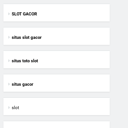
SLOT GACOR
situs slot gacor
situs toto slot
situs gacor
slot