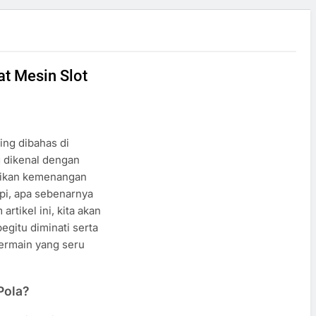
at Mesin Slot
ing dibahas di
g dikenal dengan
rikan kemenangan
api, apa sebenarnya
rtikel ini, kita akan
gitu diminati serta
ermain yang seru
Pola?