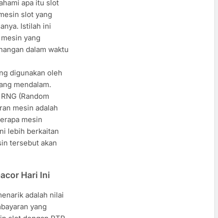
ami apa itu slot
mesin slot yang
ya. Istilah ini
 mesin yang
nangan dalam waktu
ng digunakan oleh
 yang mendalam.
a RNG (Random
aran mesin adalah
berapa mesin
i lebih berkaitan
in tersebut akan
acor Hari Ini
narik adalah nilai
mbayaran yang