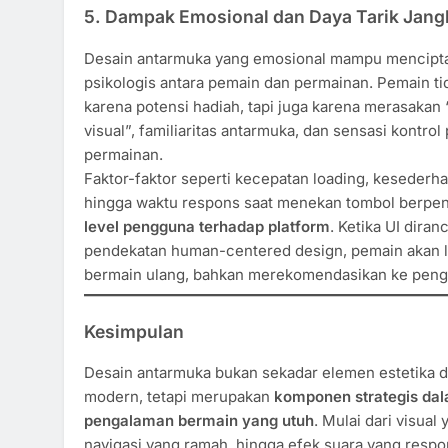
5. Dampak Emosional dan Daya Tarik Jang
Desain antarmuka yang emosional mampu mencipta
psikologis antara pemain dan permainan. Pemain t
karena potensi hadiah, tapi juga karena merasaka
visual”, familiaritas antarmuka, dan sensasi kontrol
permainan.
Faktor-faktor seperti kecepatan loading, kesederha
hingga waktu respons saat menekan tombol berpe
level pengguna terhadap platform
. Ketika UI dira
pendekatan human-centered design, pemain akan 
bermain ulang, bahkan merekomendasikan ke pengg
Kesimpulan
Desain antarmuka bukan sekadar elemen estetika 
modern, tetapi merupakan
komponen strategis d
pengalaman bermain yang utuh
. Mulai dari visual
navigasi yang ramah, hingga efek suara yang res