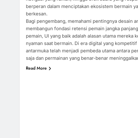
berperan dalam menciptakan ekosistem bermain y
berkesan.
Bagi pengembang, memahami pentingnya desain an
membangun fondasi retensi pemain jangka panjang
pemain, UI yang baik adalah alasan utama mereka 
nyaman saat bermain. Di era digital yang kompetitif 
antarmuka telah menjadi pembeda utama antara pe
saja dan permainan yang benar-benar meninggalk
Read More