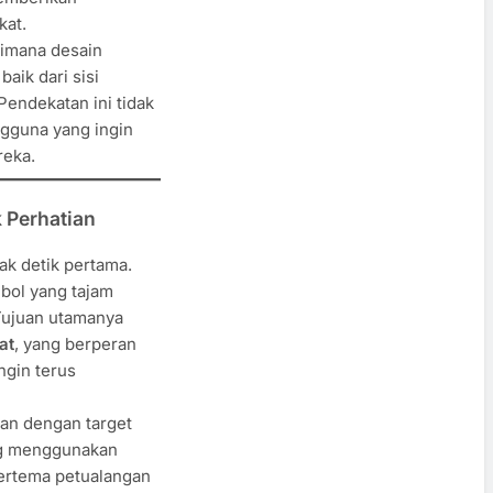
kat.
aimana desain
aik dari sisi
Pendekatan ini tidak
ngguna yang ingin
reka.
k Perhatian
ak detik pertama.
mbol yang tajam
 Tujuan utamanya
at
, yang berperan
ngin terus
kan dengan target
ung menggunakan
bertema petualangan