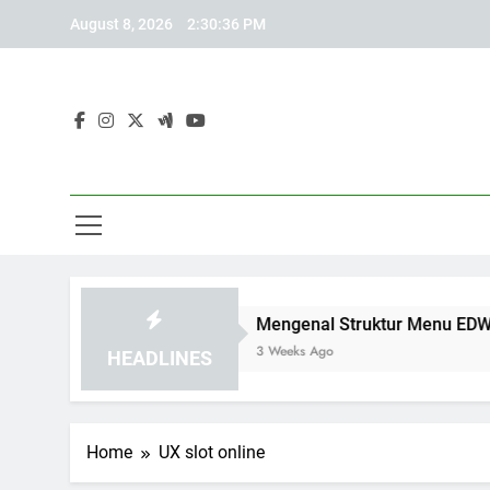
Skip
August 8, 2026
2:30:37 PM
to
content
Mar
Nikmati H
 Sulit Dibuka
Mengenal Struktur Menu EDWINSLOT yan
3 Weeks Ago
HEADLINES
Home
UX slot online