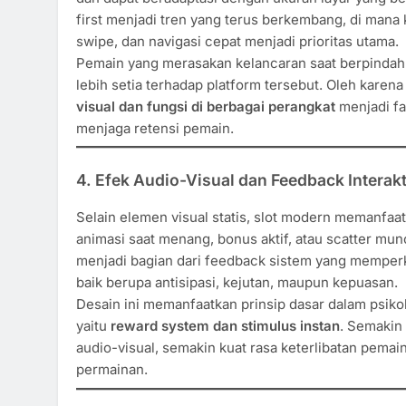
first menjadi tren yang terus berkembang, di mana
swipe, dan navigasi cepat menjadi prioritas utama.
Pemain yang merasakan kelancaran saat berpindah
lebih setia terhadap platform tersebut. Oleh karena 
visual dan fungsi di berbagai perangkat
menjadi fa
menjaga retensi pemain.
4. Efek Audio-Visual dan Feedback Interakt
Selain elemen visual statis, slot modern memanfaa
animasi saat menang, bonus aktif, atau scatter munc
menjadi bagian dari feedback sistem yang mempe
baik berupa antisipasi, kejutan, maupun kepuasan.
Desain ini memanfaatkan prinsip dasar dalam psikol
yaitu
reward system dan stimulus instan
. Semakin 
audio-visual, semakin kuat rasa keterlibatan pemai
permainan.