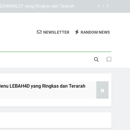
 EDWINSLOT yang Ringkas dan Terarah
nu LEBAH4D yang Ringkas dan Terarah
enu KAYA787 yang Ringkas dan Terarah
NEWSLETTER
RANDOM NEWS
AH4D Login saat Halaman Sulit Dibuka
ang Nyaman Untuk Berkumpul Bersama Keluarga.
 EDWINSLOT yang Ringkas dan Terarah
nu LEBAH4D yang Ringkas dan Terarah
enu KAYA787 yang Ringkas dan Terarah
D yang Ringkas dan Terarah
Mengenal Struktur Menu 
3 Weeks Ago