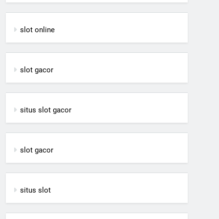
slot online
slot gacor
situs slot gacor
slot gacor
situs slot