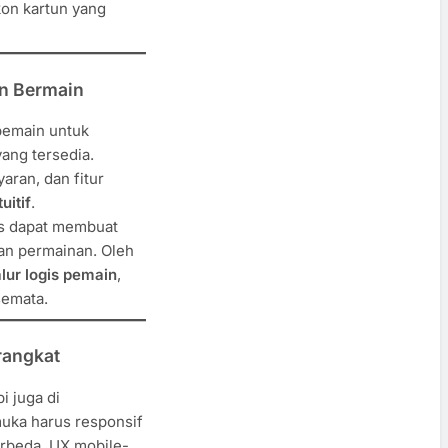
kon kartun yang
an Bermain
pemain untuk
ang tersedia.
aran, dan fitur
uitif
.
as dapat membuat
kan permainan. Oleh
alur logis pemain
,
semata.
rangkat
i juga di
muka harus responsif
erbeda. UX mobile-