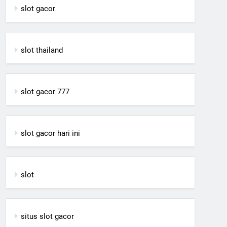
slot gacor
slot thailand
slot gacor 777
slot gacor hari ini
slot
situs slot gacor