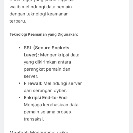
wajib melindungi data pemain
dengan teknologi keamanan
terbaru.
Teknologi Keamanan yang Digunakan
:
SSL (Secure Sockets
Layer)
: Mengenkripsi data
yang dikirimkan antara
perangkat pemain dan
server.
Firewall
: Melindungi server
dari serangan cyber.
Enkripsi End-to-End
:
Menjaga kerahasiaan data
pemain selama proses
transaksi.
Manfaat
: Mengurangi risiko