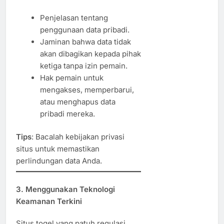
Penjelasan tentang
penggunaan data pribadi.
Jaminan bahwa data tidak
akan dibagikan kepada pihak
ketiga tanpa izin pemain.
Hak pemain untuk
mengakses, memperbarui,
atau menghapus data
pribadi mereka.
Tips
: Bacalah kebijakan privasi
situs untuk memastikan
perlindungan data Anda.
3. Menggunakan Teknologi
Keamanan Terkini
Situs togel yang patuh regulasi