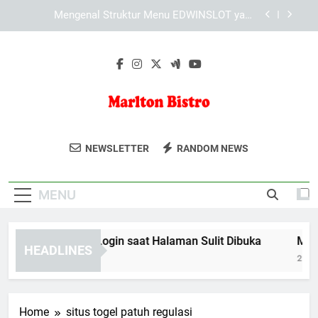
Skip
Mengenal Struktur Menu LEBAH4D yang Ringkas
to
dan Terarah
content
Mengenal Struktur Menu KAYA787 yang Ringkas
dan Terarah
Solusi LEBAH4D Login saat Halaman Sulit Dibuka
Mengenal Struktur Menu EDWINSLOT yang
Ringkas dan Terarah
Marlton Bistro
Nikmati Hidangan Lezat Di Marlton
Mengenal Struktur Menu LEBAH4D yang Ringkas
NEWSLETTER
RANDOM NEWS
dan Terarah
Bistro, Restoran Dengan Suasana Yang
Mengenal Struktur Menu KAYA787 yang Ringkas
Nyaman Untuk Berkumpul Bersama
dan Terarah
MENU
Keluarga.
olusi LEBAH4D Login saat Halaman Sulit Dibuka
Mengena
HEADLINES
Weeks Ago
2 Weeks A
Home
situs togel patuh regulasi