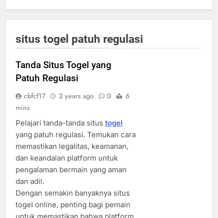
situs togel patuh regulasi
Tanda Situs Togel yang
Patuh Regulasi
cbfcf17
2 years ago
0
6
mins
Pelajari tanda-tanda situs
togel
yang patuh regulasi. Temukan cara
memastikan legalitas, keamanan,
dan keandalan platform untuk
pengalaman bermain yang aman
dan adil.
Dengan semakin banyaknya situs
togel online, penting bagi pemain
untuk memastikan bahwa platform