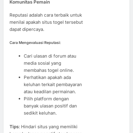
Komunitas Pemain
Reputasi adalah cara terbaik untuk
menilai apakah situs togel tersebut
dapat dipercaya.
Cara Mengevaluasi Reputasi
:
Cari ulasan di forum atau
media sosial yang
membahas togel online.
Perhatikan apakah ada
keluhan terkait pembayaran
atau keadilan permainan.
Pilih platform dengan
banyak ulasan positif dan
sedikit keluhan.
Tips
: Hindari situs yang memiliki