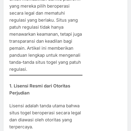
yang mereka pilih beroperasi
secara legal dan mematuhi
regulasi yang berlaku. Situs yang
patuh regulasi tidak hanya
menawarkan keamanan, tetapi juga
transparansi dan keadilan bagi
pemain. Artikel ini memberikan
panduan lengkap untuk mengenali
tanda-tanda situs togel yang patuh
regulasi.
1. Lisensi Resmi dari Otoritas
Perjudian
Lisensi adalah tanda utama bahwa
situs togel beroperasi secara legal
dan diawasi oleh otoritas yang
terpercaya.