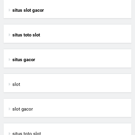
situs slot gacor
situs toto slot
situs gacor
slot
slot gacor
situs toto slot