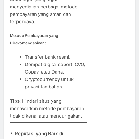
menyediakan berbagai metode
pembayaran yang aman dan
terpercaya.
Metode Pembayaran yang
Direkomendasikan
:
Transfer bank resmi.
Dompet digital seperti OVO,
Gopay, atau Dana.
Cryptocurrency untuk
privasi tambahan.
Tips
: Hindari situs yang
menawarkan metode pembayaran
tidak dikenal atau mencurigakan.
7. Reputasi yang Baik di