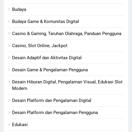
Budaya
Budaya Game & Komunitas Digital
Casino & Gaming, Taruhan Olahraga, Panduan Pengguna
Casino, Slot Online, Jackpot
Desain Adaptif dan Aktivitas Digital
Desain Game & Pengalaman Pengguna
Desain Hiburan Digital, Pengalaman Visual, Edukasi Slot
Modern
Desain Platform dan Pengalaman Digital
Desain Platform dan Pengalaman Pengguna
Edukasi