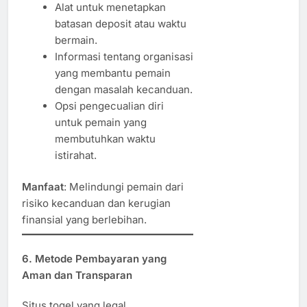
Alat untuk menetapkan
batasan deposit atau waktu
bermain.
Informasi tentang organisasi
yang membantu pemain
dengan masalah kecanduan.
Opsi pengecualian diri
untuk pemain yang
membutuhkan waktu
istirahat.
Manfaat
: Melindungi pemain dari
risiko kecanduan dan kerugian
finansial yang berlebihan.
6. Metode Pembayaran yang
Aman dan Transparan
Situs togel yang legal