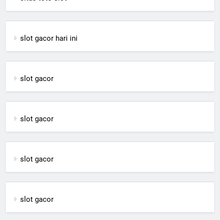
slot gacor hari ini
slot gacor
slot gacor
slot gacor
slot gacor