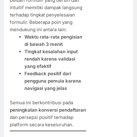
Desain formulir yang bersih dan
intuitif memiliki dampak langsung
terhadap tingkat penyelesaian
formulir. Beberapa poin yang
mendukung ini antara lain:
Waktu rata-rata pengisian
di bawah 3 menit
Tingkat kesalahan input
rendah karena validasi
yang efektif
Feedback positif dari
pengguna pemula karena
navigasi yang jelas
Semua ini berkontribusi pada
peningkatan konversi pendaftaran
dan persepsi positif terhadap
platform secara keseluruhan.