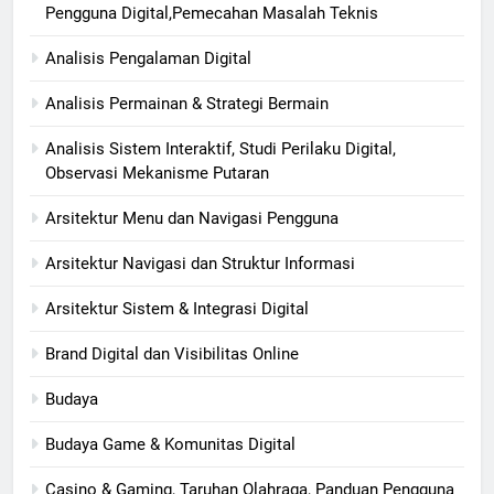
Pengguna Digital,Pemecahan Masalah Teknis
Analisis Pengalaman Digital
Analisis Permainan & Strategi Bermain
Analisis Sistem Interaktif, Studi Perilaku Digital,
Observasi Mekanisme Putaran
Arsitektur Menu dan Navigasi Pengguna
Arsitektur Navigasi dan Struktur Informasi
Arsitektur Sistem & Integrasi Digital
Brand Digital dan Visibilitas Online
Budaya
Budaya Game & Komunitas Digital
Casino & Gaming, Taruhan Olahraga, Panduan Pengguna