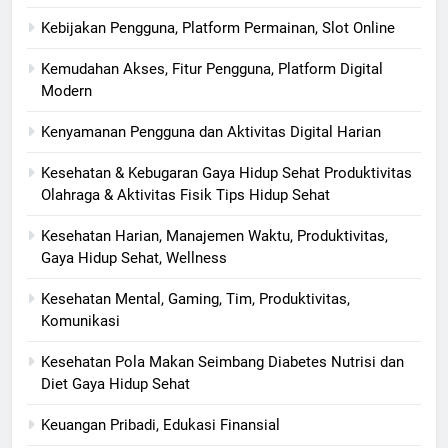
Kebijakan Pengguna, Platform Permainan, Slot Online
Kemudahan Akses, Fitur Pengguna, Platform Digital
Modern
Kenyamanan Pengguna dan Aktivitas Digital Harian
Kesehatan & Kebugaran Gaya Hidup Sehat Produktivitas
Olahraga & Aktivitas Fisik Tips Hidup Sehat
Kesehatan Harian, Manajemen Waktu, Produktivitas,
Gaya Hidup Sehat, Wellness
Kesehatan Mental, Gaming, Tim, Produktivitas,
Komunikasi
Kesehatan Pola Makan Seimbang Diabetes Nutrisi dan
Diet Gaya Hidup Sehat
Keuangan Pribadi, Edukasi Finansial