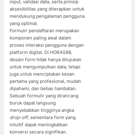
input, validasi data, serta prinsip
aksesibilitas yang diterapkan untuk
mendukung pengalaman pengguna
yang optimal.
Formulir pendaftaran merupakan
komponen paling awal dalam
proses interaksi pengguna dengan
platform digital. Di HORAS88,
desain form tidak hanya ditujukan
untuk mengumpulkan data, tetapi
juga untuk menciptakan kesan
pertama yang profesional, mudah
dipahami, dan bebas hambatan.
Sebuah formulir yang dirancang
buruk dapat langsung
menyebabkan tingginya angka
drop-off
, sementara form yang
intuitif dapat meningkatkan
konversi secara signifikan.