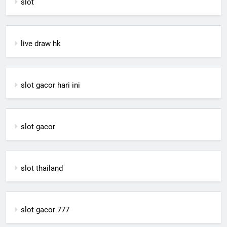
slot
live draw hk
slot gacor hari ini
slot gacor
slot thailand
slot gacor 777