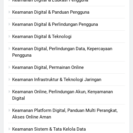
Keamanan Digital & Edukasi Pengguna
Keamanan Digital & Panduan Pengguna
Keamanan Digital & Perlindungan Pengguna
Keamanan Digital & Teknologi
Keamanan Digital, Perlindungan Data, Kepercayaan
Pengguna
Keamanan Digital, Permainan Online
Keamanan Infrastruktur & Teknologi Jaringan
Keamanan Online, Perlindungan Akun, Kenyamanan
Digital
Keamanan Platform Digital, Panduan Multi Perangkat,
Akses Online Aman
Keamanan Sistem & Tata Kelola Data