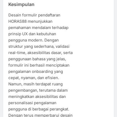
Kesimpulan
Desain formulir pendaftaran
HORAS88 menunjukkan
pemahaman mendalam terhadap
prinsip UX dan kebutuhan
pengguna modern. Dengan
struktur yang sederhana, validasi
real-time, aksesibilitas dasar, serta
penggunaan bahasa yang jelas,
formulir ini berhasil menciptakan
pengalaman onboarding yang
cepat, nyaman, dan efisien.
Namun, masih terdapat ruang
pengembangan, terutama dalam
meningkatkan aksesibilitas dan
personalisasi pengalaman
pengguna di berbagai perangkat.
Dengan terus memperbarui desain