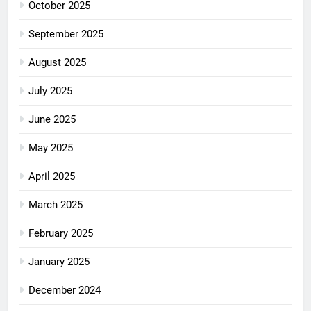
October 2025
September 2025
August 2025
July 2025
June 2025
May 2025
April 2025
March 2025
February 2025
January 2025
December 2024