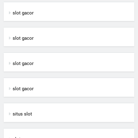
slot gacor
slot gacor
slot gacor
slot gacor
situs slot