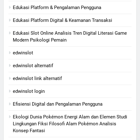
Edukasi Platform & Pengalaman Pengguna
Edukasi Platform Digital & Keamanan Transaksi
Edukasi Slot Online Analisis Tren Digital Literasi Game
Modern Psikologi Pemain
edwinslot
edwinslot alternatif
edwinslot link alternatif
edwinslot login
Efisiensi Digital dan Pengalaman Pengguna
Ekologi Dunia Pokémon Energi Alam dan Elemen Studi
Lingkungan Fiksi Filosofi Alam Pokémon Analisis
Konsep Fantasi