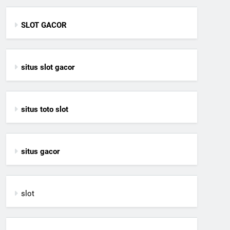
SLOT GACOR
situs slot gacor
situs toto slot
situs gacor
slot