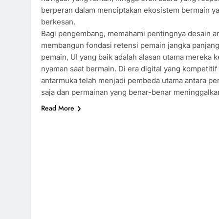
berperan dalam menciptakan ekosistem bermain y
berkesan.
Bagi pengembang, memahami pentingnya desain an
membangun fondasi retensi pemain jangka panjang
pemain, UI yang baik adalah alasan utama mereka 
nyaman saat bermain. Di era digital yang kompetitif 
antarmuka telah menjadi pembeda utama antara pe
saja dan permainan yang benar-benar meninggalk
Read More