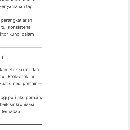
 kenyamanan tap,
 perangkat akan
itu,
konsistensi
ktor kunci dalam
if
tkan efek suara dan
ul. Efek-efek ini
rkuat emosi pemain—
ogi perilaku pemain,
baik sinkronisasi
n terhadap