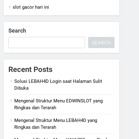
slot gacor hari ini
Search
SEARCH
Recent Posts
Solusi LEBAH4D Login saat Halaman Sulit
Dibuka
Mengenal Struktur Menu EDWINSLOT yang
Ringkas dan Terarah
Mengenal Struktur Menu LEBAH4D yang
Ringkas dan Terarah