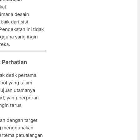
kat.
aimana desain
aik dari sisi
Pendekatan ini tidak
ngguna yang ingin
reka.
k Perhatian
ak detik pertama.
mbol yang tajam
 Tujuan utamanya
at
, yang berperan
ngin terus
kan dengan target
ung menggunakan
bertema petualangan