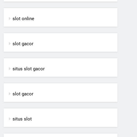
slot online
slot gacor
situs slot gacor
slot gacor
situs slot