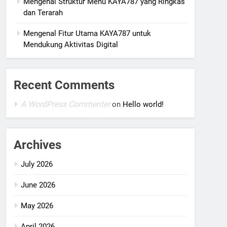
Mengenal Struktur Menu KAYA787 yang Ringkas
dan Terarah
Mengenal Fitur Utama KAYA787 untuk
Mendukung Aktivitas Digital
Recent Comments
A WordPress Commenter
on
Hello world!
Archives
July 2026
June 2026
May 2026
April 2026