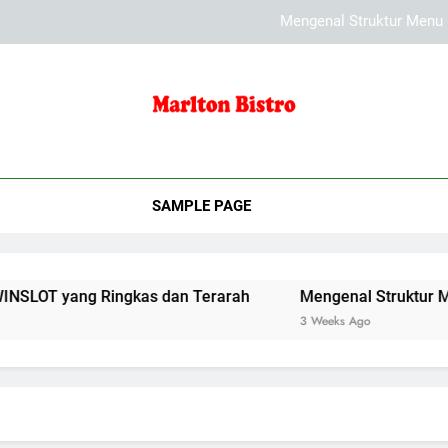
Mengenal Struktur Menu
Mengenal Struktur Me
Mengenal Struktur M
lton Bistro
Solusi LEB
idangan Lezat Di Marlton Bistro, Restoran Dengan Suasana Y
Mengenal Struktur Menu
SAMPLE PAGE
Mengenal Struktur Me
Mengenal Struktur M
g Ringkas dan Terarah
Mengenal Struktur Menu LEBAH
3 Weeks Ago