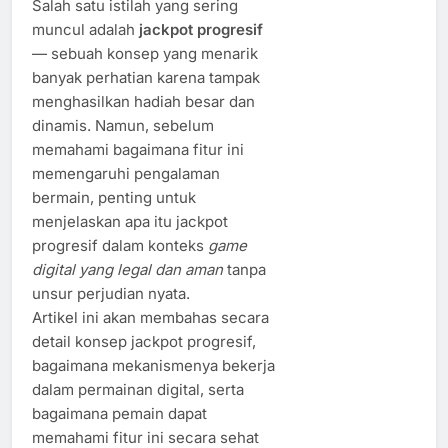
Salah satu istilah yang sering
muncul adalah
jackpot progresif
— sebuah konsep yang menarik
banyak perhatian karena tampak
menghasilkan hadiah besar dan
dinamis. Namun, sebelum
memahami bagaimana fitur ini
memengaruhi pengalaman
bermain, penting untuk
menjelaskan apa itu jackpot
progresif dalam konteks
game
digital yang legal dan aman
tanpa
unsur perjudian nyata.
Artikel ini akan membahas secara
detail konsep jackpot progresif,
bagaimana mekanismenya bekerja
dalam permainan digital, serta
bagaimana pemain dapat
memahami fitur ini secara sehat