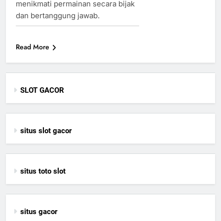
menikmati permainan secara bijak
dan bertanggung jawab.
Read More
SLOT GACOR
situs slot gacor
situs toto slot
situs gacor