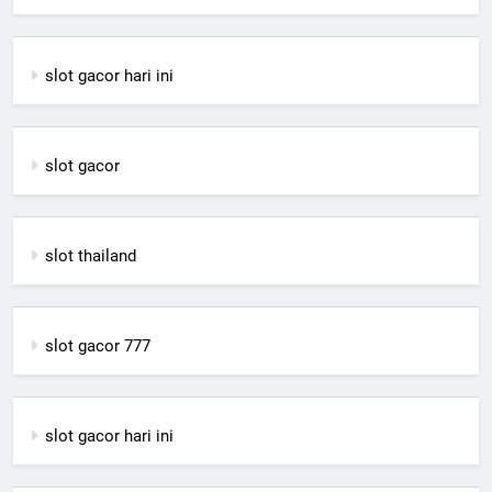
slot gacor hari ini
slot gacor
slot thailand
slot gacor 777
slot gacor hari ini