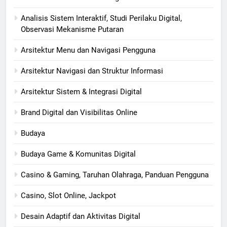
Analisis Sistem Interaktif, Studi Perilaku Digital,
Observasi Mekanisme Putaran
Arsitektur Menu dan Navigasi Pengguna
Arsitektur Navigasi dan Struktur Informasi
Arsitektur Sistem & Integrasi Digital
Brand Digital dan Visibilitas Online
Budaya
Budaya Game & Komunitas Digital
Casino & Gaming, Taruhan Olahraga, Panduan Pengguna
Casino, Slot Online, Jackpot
Desain Adaptif dan Aktivitas Digital