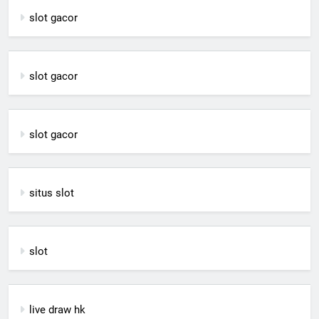
slot gacor
slot gacor
slot gacor
situs slot
slot
live draw hk