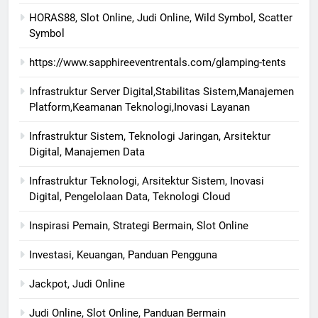
HORAS88, Slot Online, Judi Online, Wild Symbol, Scatter
Symbol
https://www.sapphireeventrentals.com/glamping-tents
Infrastruktur Server Digital,Stabilitas Sistem,Manajemen
Platform,Keamanan Teknologi,Inovasi Layanan
Infrastruktur Sistem, Teknologi Jaringan, Arsitektur
Digital, Manajemen Data
Infrastruktur Teknologi, Arsitektur Sistem, Inovasi
Digital, Pengelolaan Data, Teknologi Cloud
Inspirasi Pemain, Strategi Bermain, Slot Online
Investasi, Keuangan, Panduan Pengguna
Jackpot, Judi Online
Judi Online, Slot Online, Panduan Bermain