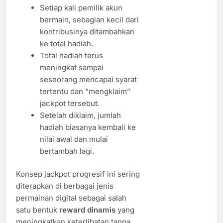
Setiap kali pemilik akun
bermain, sebagian kecil dari
kontribusinya ditambahkan
ke total hadiah.
Total hadiah terus
meningkat sampai
seseorang mencapai syarat
tertentu dan “mengklaim”
jackpot tersebut.
Setelah diklaim, jumlah
hadiah biasanya kembali ke
nilai awal dan mulai
bertambah lagi.
Konsep jackpot progresif ini sering
diterapkan di berbagai jenis
permainan digital sebagai salah
satu bentuk
reward dinamis
yang
meningkatkan keterlibatan tanpa