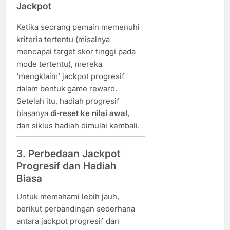
Jackpot
Ketika seorang pemain memenuhi
kriteria tertentu (misalnya
mencapai target skor tinggi pada
mode tertentu), mereka
‘mengklaim’ jackpot progresif
dalam bentuk game reward.
Setelah itu, hadiah progresif
biasanya
di‑reset ke nilai awal
,
dan siklus hadiah dimulai kembali.
3. Perbedaan Jackpot
Progresif dan Hadiah
Biasa
Untuk memahami lebih jauh,
berikut perbandingan sederhana
antara jackpot progresif dan