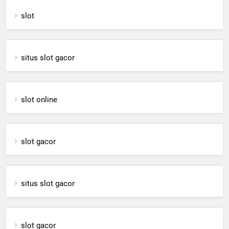
slot
situs slot gacor
slot online
slot gacor
situs slot gacor
slot gacor