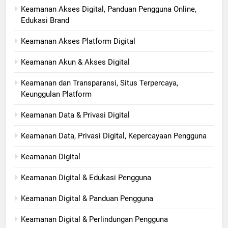
Keamanan Akses Digital, Panduan Pengguna Online,
Edukasi Brand
Keamanan Akses Platform Digital
Keamanan Akun & Akses Digital
Keamanan dan Transparansi, Situs Terpercaya,
Keunggulan Platform
Keamanan Data & Privasi Digital
Keamanan Data, Privasi Digital, Kepercayaan Pengguna
Keamanan Digital
Keamanan Digital & Edukasi Pengguna
Keamanan Digital & Panduan Pengguna
Keamanan Digital & Perlindungan Pengguna