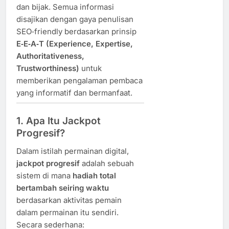
dan bijak. Semua informasi
disajikan dengan gaya penulisan
SEO‑friendly berdasarkan prinsip
E‑E‑A‑T (Experience, Expertise,
Authoritativeness,
Trustworthiness)
untuk
memberikan pengalaman pembaca
yang informatif dan bermanfaat.
1. Apa Itu Jackpot
Progresif?
Dalam istilah permainan digital,
jackpot progresif
adalah sebuah
sistem di mana
hadiah total
bertambah seiring waktu
berdasarkan aktivitas pemain
dalam permainan itu sendiri.
Secara sederhana: