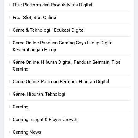
Fitur Platform dan Produktivitas Digital
Fitur Slot, Slot Online
Game & Teknologi | Edukasi Digital
Game Online Panduan Gaming Gaya Hidup Digital
Keseimbangan Hidup
Game Online, Hiburan Digital, Panduan Bermain, Tips
Gaming
Game Online, Panduan Bermain, Hiburan Digital
Game, Hiburan, Teknologi
Gaming
Gaming Insight & Player Growth
Gaming News