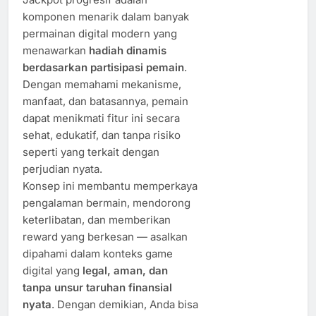
komponen menarik dalam banyak
permainan digital modern yang
menawarkan
hadiah dinamis
berdasarkan partisipasi pemain
.
Dengan memahami mekanisme,
manfaat, dan batasannya, pemain
dapat menikmati fitur ini secara
sehat, edukatif, dan tanpa risiko
seperti yang terkait dengan
perjudian nyata.
Konsep ini membantu memperkaya
pengalaman bermain, mendorong
keterlibatan, dan memberikan
reward yang berkesan — asalkan
dipahami dalam konteks game
digital yang
legal, aman, dan
tanpa unsur taruhan finansial
nyata
. Dengan demikian, Anda bisa