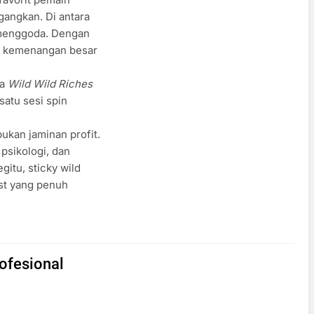
gangkan. Di antara
 menggoda. Dengan
g kemenangan besar
ga
Wild Wild Riches
atu sesi spin
bukan jaminan profit.
psikologi, dan
itu, sticky wild
st yang penuh
ofesional