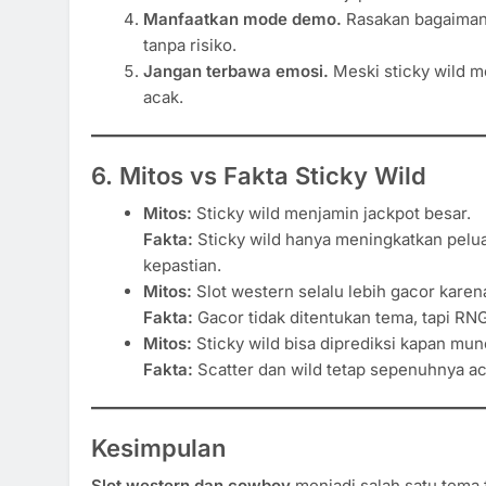
Manfaatkan mode demo.
Rasakan bagaimana
tanpa risiko.
Jangan terbawa emosi.
Meski sticky wild m
acak.
6. Mitos vs Fakta Sticky Wild
Mitos:
Sticky wild menjamin jackpot besar.
Fakta:
Sticky wild hanya meningkatkan pelu
kepastian.
Mitos:
Slot western selalu lebih gacor karena
Fakta:
Gacor tidak ditentukan tema, tapi RNG 
Mitos:
Sticky wild bisa diprediksi kapan mun
Fakta:
Scatter dan wild tetap sepenuhnya ac
Kesimpulan
Slot western dan cowboy
menjadi salah satu tema 