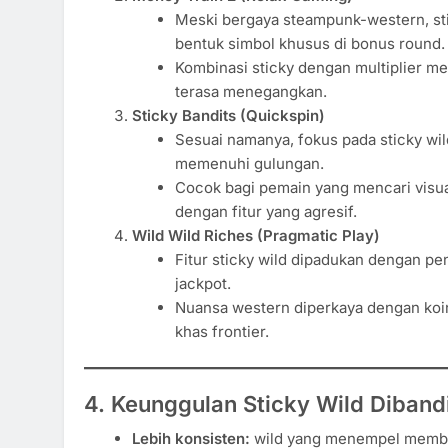
Meski bergaya steampunk-western, sti
bentuk simbol khusus di bonus round.
Kombinasi sticky dengan multiplier me
terasa menegangkan.
Sticky Bandits (Quickspin)
Sesuai namanya, fokus pada sticky wil
memenuhi gulungan.
Cocok bagi pemain yang mencari visual
dengan fitur yang agresif.
Wild Wild Riches (Pragmatic Play)
Fitur sticky wild dipadukan dengan p
jackpot.
Nuansa western diperkaya dengan koi
khas frontier.
4. Keunggulan Sticky Wild Dibandi
Lebih konsisten:
wild yang menempel membe