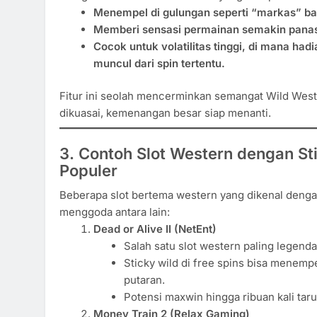
Menempel di gulungan seperti “markas” ba
Memberi sensasi permainan semakin pana
Cocok untuk volatilitas tinggi, di mana hadi
muncul dari spin tertentu.
Fitur ini seolah mencerminkan semangat Wild West:
dikuasai, kemenangan besar siap menanti.
3. Contoh Slot Western dengan St
Populer
Beberapa slot bertema western yang dikenal dengan
menggoda antara lain:
Dead or Alive II (NetEnt)
Salah satu slot western paling legenda
Sticky wild di free spins bisa menempe
putaran.
Potensi maxwin hingga ribuan kali tar
Money Train 2 (Relax Gaming)