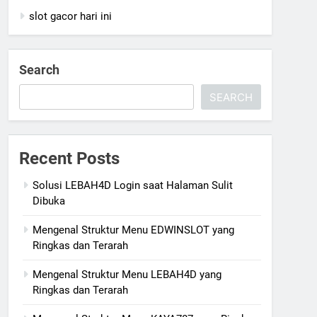
slot gacor hari ini
Search
SEARCH
Recent Posts
Solusi LEBAH4D Login saat Halaman Sulit
Dibuka
Mengenal Struktur Menu EDWINSLOT yang
Ringkas dan Terarah
Mengenal Struktur Menu LEBAH4D yang
Ringkas dan Terarah