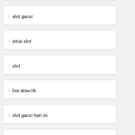
slot gacor
situs slot
slot
live draw hk
slot gacor hari ini