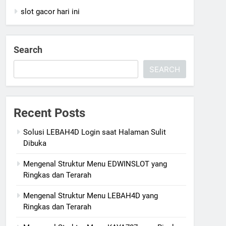
slot gacor hari ini
Search
SEARCH
Recent Posts
Solusi LEBAH4D Login saat Halaman Sulit
Dibuka
Mengenal Struktur Menu EDWINSLOT yang
Ringkas dan Terarah
Mengenal Struktur Menu LEBAH4D yang
Ringkas dan Terarah