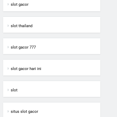
slot gacor
slot thailand
slot gacor 777
slot gacor hari ini
slot
situs slot gacor