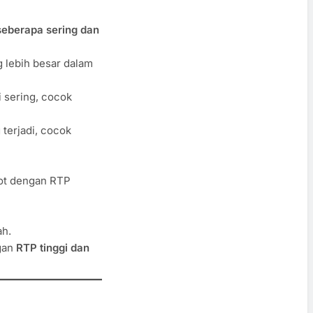
seberapa sering dan
lebih besar dalam
 sering, cocok
terjadi, cocok
lot dengan RTP
ah.
ngan
RTP tinggi dan