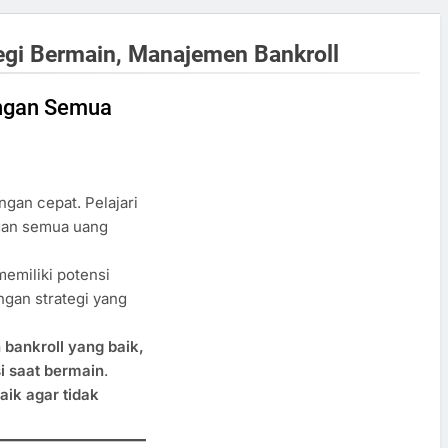
ategi Bermain, Manajemen Bankroll
angan Semua
ngan cepat. Pelajari
ngan semua uang
emiliki potensi
ngan strategi yang
bankroll yang baik,
i saat bermain
.
baik agar tidak