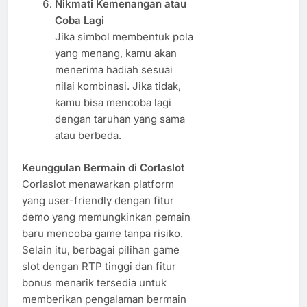
Nikmati Kemenangan atau
Coba Lagi
Jika simbol membentuk pola
yang menang, kamu akan
menerima hadiah sesuai
nilai kombinasi. Jika tidak,
kamu bisa mencoba lagi
dengan taruhan yang sama
atau berbeda.
Keunggulan Bermain di Corlaslot
Corlaslot menawarkan platform
yang user-friendly dengan fitur
demo yang memungkinkan pemain
baru mencoba game tanpa risiko.
Selain itu, berbagai pilihan game
slot dengan RTP tinggi dan fitur
bonus menarik tersedia untuk
memberikan pengalaman bermain