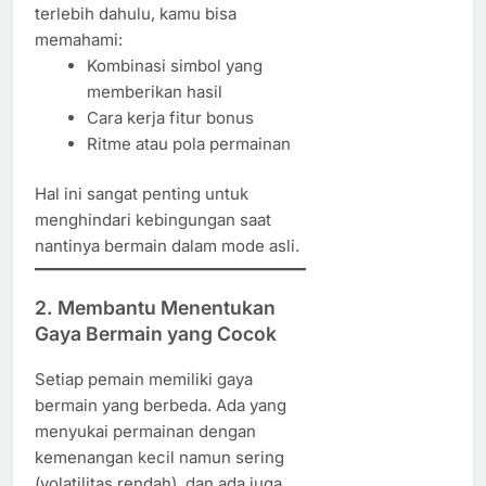
terlebih dahulu, kamu bisa
memahami:
Kombinasi simbol yang
memberikan hasil
Cara kerja fitur bonus
Ritme atau pola permainan
Hal ini sangat penting untuk
menghindari kebingungan saat
nantinya bermain dalam mode asli.
2. Membantu Menentukan
Gaya Bermain yang Cocok
Setiap pemain memiliki gaya
bermain yang berbeda. Ada yang
menyukai permainan dengan
kemenangan kecil namun sering
(volatilitas rendah), dan ada juga