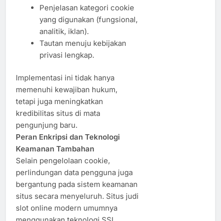
Penjelasan kategori cookie
yang digunakan (fungsional,
analitik, iklan).
Tautan menuju kebijakan
privasi lengkap.
Implementasi ini tidak hanya
memenuhi kewajiban hukum,
tetapi juga meningkatkan
kredibilitas situs di mata
pengunjung baru.
Peran Enkripsi dan Teknologi
Keamanan Tambahan
Selain pengelolaan cookie,
perlindungan data pengguna juga
bergantung pada sistem keamanan
situs secara menyeluruh. Situs judi
slot online modern umumnya
menggunakan teknologi SSL