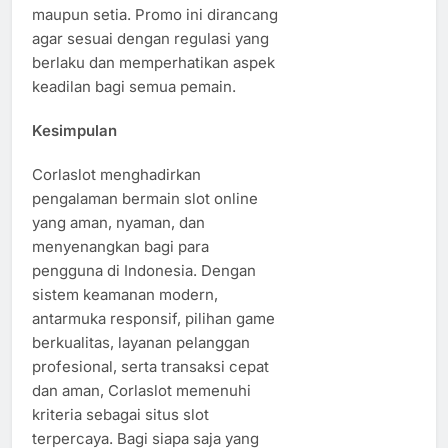
maupun setia. Promo ini dirancang
agar sesuai dengan regulasi yang
berlaku dan memperhatikan aspek
keadilan bagi semua pemain.
Kesimpulan
Corlaslot menghadirkan
pengalaman bermain slot online
yang aman, nyaman, dan
menyenangkan bagi para
pengguna di Indonesia. Dengan
sistem keamanan modern,
antarmuka responsif, pilihan game
berkualitas, layanan pelanggan
profesional, serta transaksi cepat
dan aman, Corlaslot memenuhi
kriteria sebagai situs slot
terpercaya. Bagi siapa saja yang