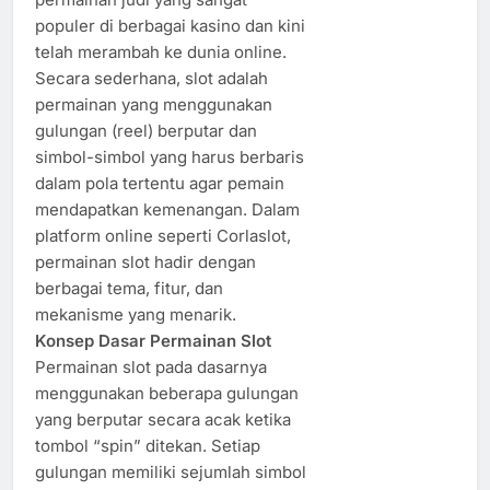
populer di berbagai kasino dan kini
telah merambah ke dunia online.
Secara sederhana, slot adalah
permainan yang menggunakan
gulungan (reel) berputar dan
simbol-simbol yang harus berbaris
dalam pola tertentu agar pemain
mendapatkan kemenangan. Dalam
platform online seperti Corlaslot,
permainan slot hadir dengan
berbagai tema, fitur, dan
mekanisme yang menarik.
Konsep Dasar Permainan Slot
Permainan slot pada dasarnya
menggunakan beberapa gulungan
yang berputar secara acak ketika
tombol “spin” ditekan. Setiap
gulungan memiliki sejumlah simbol