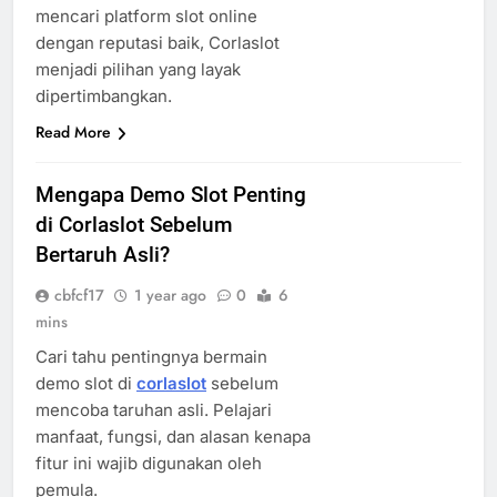
mencari platform slot online
dengan reputasi baik, Corlaslot
menjadi pilihan yang layak
dipertimbangkan.
Read More
Mengapa Demo Slot Penting
di Corlaslot Sebelum
Bertaruh Asli?
cbfcf17
1 year ago
0
6
mins
Cari tahu pentingnya bermain
demo slot di
corlaslot
sebelum
mencoba taruhan asli. Pelajari
manfaat, fungsi, dan alasan kenapa
fitur ini wajib digunakan oleh
pemula.