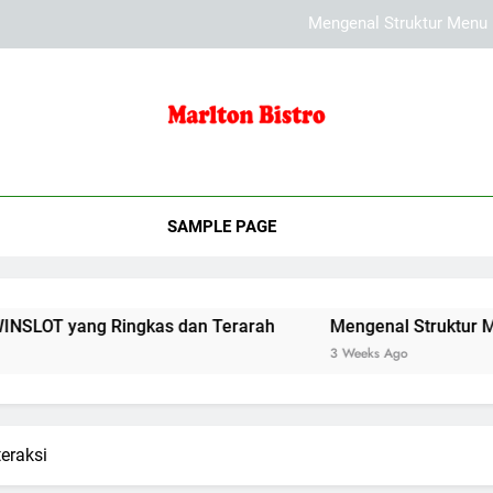
Mengenal Struktur Menu
Mengenal Struktur Me
Mengenal Struktur M
lton Bistro
Solusi LEB
idangan Lezat Di Marlton Bistro, Restoran Dengan Suasana Y
Mengenal Struktur Menu
SAMPLE PAGE
Mengenal Struktur Me
Mengenal Struktur M
g Ringkas dan Terarah
Mengenal Struktur Menu LEBAH
3 Weeks Ago
eraksi