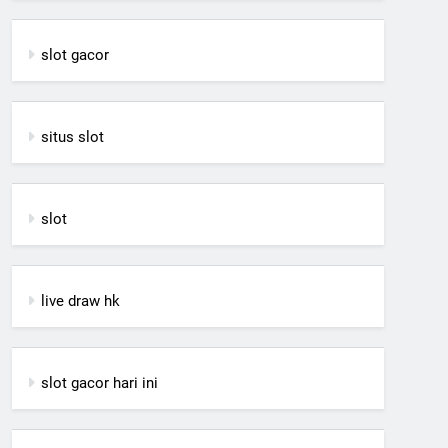
slot gacor
situs slot
slot
live draw hk
slot gacor hari ini