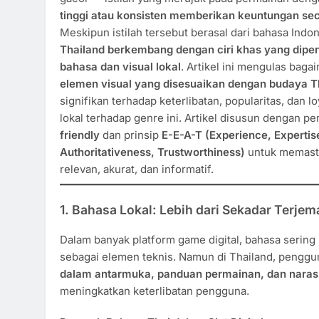
tinggi atau konsisten memberikan keuntungan sec
Meskipun istilah tersebut berasal dari bahasa Indo
Thailand berkembang dengan ciri khas yang dipen
bahasa dan visual lokal
. Artikel ini mengulas bag
elemen visual yang disesuaikan dengan budaya T
signifikan terhadap keterlibatan, popularitas, dan l
lokal terhadap genre ini. Artikel disusun dengan p
friendly
dan prinsip
E-E-A-T (Experience, Expertis
Authoritativeness, Trustworthiness)
untuk memast
relevan, akurat, dan informatif.
1. Bahasa Lokal: Lebih dari Sekadar Terje
Dalam banyak platform game digital, bahasa sering 
sebagai elemen teknis. Namun di Thailand, pengg
dalam antarmuka, panduan permainan, dan narasi
meningkatkan keterlibatan pengguna.