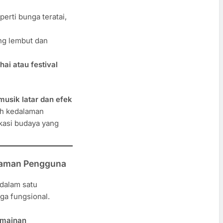
perti bunga teratai,
g lembut dan
hai atau festival
musik latar dan efek
h kedalaman
kasi budaya yang
alaman Pengguna
 dalam satu
uga fungsional.
rmainan