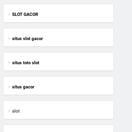
SLOT GACOR
situs slot gacor
situs toto slot
situs gacor
slot