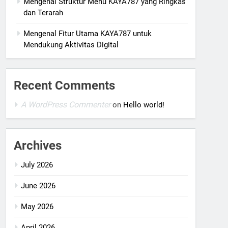
Mengenal Struktur Menu KAYA787 yang Ringkas
dan Terarah
Mengenal Fitur Utama KAYA787 untuk
Mendukung Aktivitas Digital
Recent Comments
A WordPress Commenter
on
Hello world!
Archives
July 2026
June 2026
May 2026
April 2026