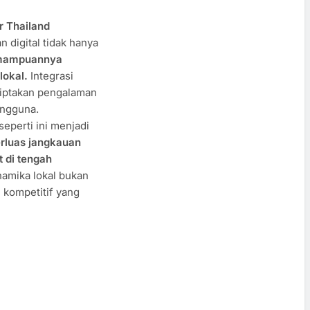
r Thailand
digital tidak hanya
mampuannya
lokal.
Integrasi
ciptakan pengalaman
engguna.
seperti ini menjadi
rluas jangkauan
 di tengah
mika lokal bukan
 kompetitif yang