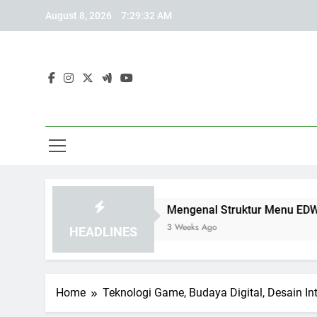
Skip
August 8, 2026
7:29:33 AM
to
content
Mar
Nikmati H
n Sulit Dibuka
Mengenal Struktur Menu EDWINSLOT yan
3 Weeks Ago
HEADLINES
Home
Teknologi Game, Budaya Digital, Desain Int