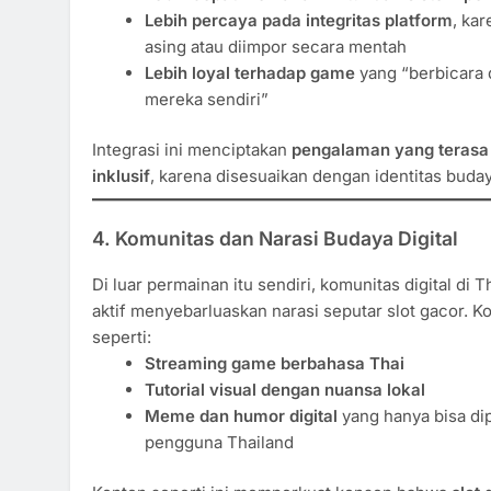
Lebih percaya pada integritas platform
, kar
asing atau diimpor secara mentah
Lebih loyal terhadap game
yang “berbicara
mereka sendiri”
Integrasi ini menciptakan
pengalaman yang terasa
inklusif
, karena disesuaikan dengan identitas buda
4. Komunitas dan Narasi Budaya Digital
Di luar permainan itu sendiri, komunitas digital di 
aktif menyebarluaskan narasi seputar slot gacor. 
seperti:
Streaming game berbahasa Thai
Tutorial visual dengan nuansa lokal
Meme dan humor digital
yang hanya bisa di
pengguna Thailand