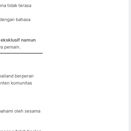
ena tidak terasa
 dengan bahasa
 eksklusif namun
ya pemain.
Thailand berperan
Konten komunitas
pahami oleh sesama