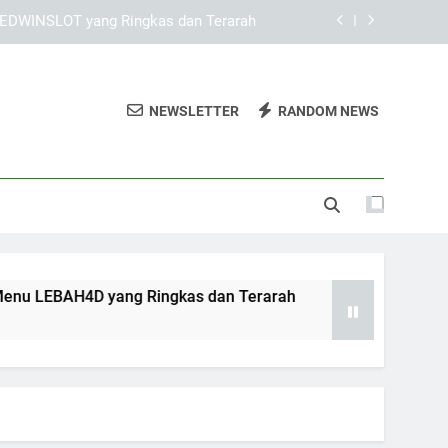
 EDWINSLOT yang Ringkas dan Terarah
nu LEBAH4D yang Ringkas dan Terarah
enu KAYA787 yang Ringkas dan Terarah
NEWSLETTER
RANDOM NEWS
AH4D Login saat Halaman Sulit Dibuka
ang Nyaman Untuk Berkumpul Bersama Keluarga.
 EDWINSLOT yang Ringkas dan Terarah
nu LEBAH4D yang Ringkas dan Terarah
enu KAYA787 yang Ringkas dan Terarah
4D yang Ringkas dan Terarah
Mengenal Struktur Menu 
3 Weeks Ago