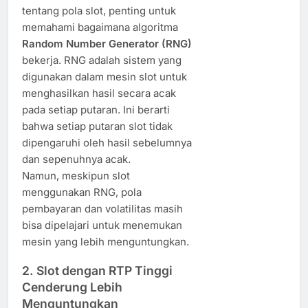
tentang pola slot, penting untuk
memahami bagaimana algoritma
Random Number Generator (RNG)
bekerja. RNG adalah sistem yang
digunakan dalam mesin slot untuk
menghasilkan hasil secara acak
pada setiap putaran. Ini berarti
bahwa setiap putaran slot tidak
dipengaruhi oleh hasil sebelumnya
dan sepenuhnya acak.
Namun, meskipun slot
menggunakan RNG, pola
pembayaran dan volatilitas masih
bisa dipelajari untuk menemukan
mesin yang lebih menguntungkan.
2. Slot dengan RTP Tinggi
Cenderung Lebih
Menguntungkan