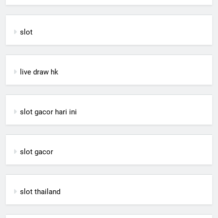
slot
live draw hk
slot gacor hari ini
slot gacor
slot thailand