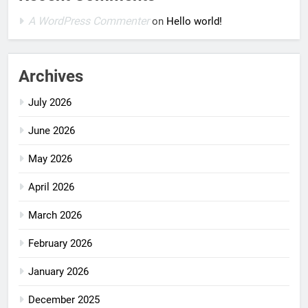
A WordPress Commenter
on
Hello world!
Archives
July 2026
June 2026
May 2026
April 2026
March 2026
February 2026
January 2026
December 2025