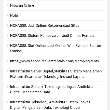
Hiburan Online
Hobi
HORAS88, Judi Online, Rekomendasi Situs
HORAS88, Sistem Pembayaran, Judi Online, Pemula
HORAS88, Slot Online, Judi Online, Wild Symbol, Scatter
Symbol
https://www.sapphireeventrentals.com/glamping-tents
Infrastruktur Server Digital,Stabilitas Sistem,Manajemen
Platform,Keamanan Teknologi,Inovasi Layanan
Infrastruktur Sistem, Teknologi Jaringan, Arsitektur
Digital, Manajemen Data
Infrastruktur Teknologi, Arsitektur Sistem, Inovasi
Digital, Pengelolaan Data, Teknologi Cloud