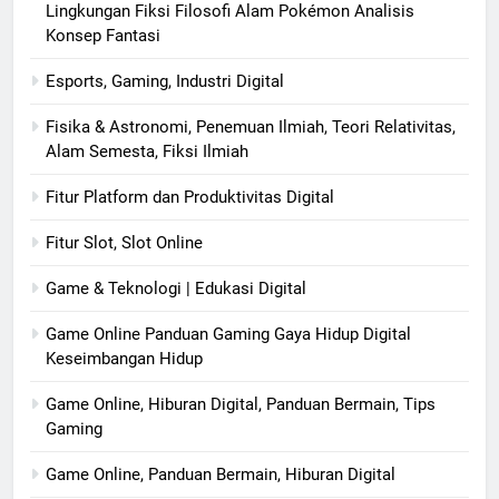
Lingkungan Fiksi Filosofi Alam Pokémon Analisis
Konsep Fantasi
Esports, Gaming, Industri Digital
Fisika & Astronomi, Penemuan Ilmiah, Teori Relativitas,
Alam Semesta, Fiksi Ilmiah
Fitur Platform dan Produktivitas Digital
Fitur Slot, Slot Online
Game & Teknologi | Edukasi Digital
Game Online Panduan Gaming Gaya Hidup Digital
Keseimbangan Hidup
Game Online, Hiburan Digital, Panduan Bermain, Tips
Gaming
Game Online, Panduan Bermain, Hiburan Digital