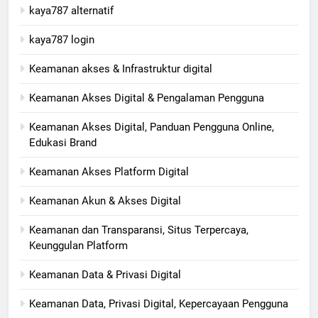
kaya787 alternatif
kaya787 login
Keamanan akses & Infrastruktur digital
Keamanan Akses Digital & Pengalaman Pengguna
Keamanan Akses Digital, Panduan Pengguna Online,
Edukasi Brand
Keamanan Akses Platform Digital
Keamanan Akun & Akses Digital
Keamanan dan Transparansi, Situs Terpercaya,
Keunggulan Platform
Keamanan Data & Privasi Digital
Keamanan Data, Privasi Digital, Kepercayaan Pengguna