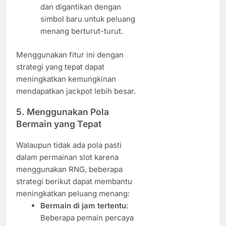
dan digantikan dengan
simbol baru untuk peluang
menang berturut-turut.
Menggunakan fitur ini dengan
strategi yang tepat dapat
meningkatkan kemungkinan
mendapatkan jackpot lebih besar.
5. Menggunakan Pola
Bermain yang Tepat
Walaupun tidak ada pola pasti
dalam permainan slot karena
menggunakan RNG, beberapa
strategi berikut dapat membantu
meningkatkan peluang menang:
Bermain di jam tertentu
:
Beberapa pemain percaya