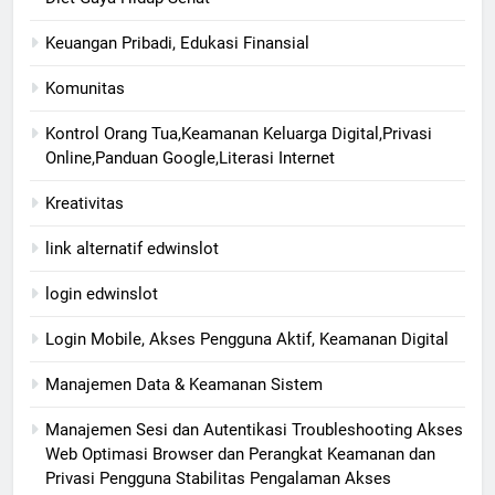
Keuangan Pribadi, Edukasi Finansial
Komunitas
Kontrol Orang Tua,Keamanan Keluarga Digital,Privasi
Online,Panduan Google,Literasi Internet
Kreativitas
link alternatif edwinslot
login edwinslot
Login Mobile, Akses Pengguna Aktif, Keamanan Digital
Manajemen Data & Keamanan Sistem
Manajemen Sesi dan Autentikasi Troubleshooting Akses
Web Optimasi Browser dan Perangkat Keamanan dan
Privasi Pengguna Stabilitas Pengalaman Akses