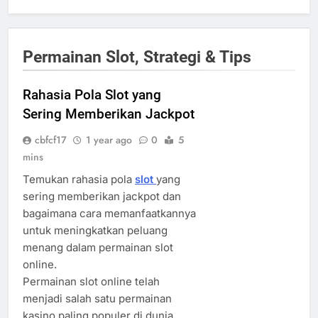
Permainan Slot, Strategi & Tips
Rahasia Pola Slot yang
Sering Memberikan Jackpot
cbfcf17
1 year ago
0
5
mins
Temukan rahasia pola
slot
yang
sering memberikan jackpot dan
bagaimana cara memanfaatkannya
untuk meningkatkan peluang
menang dalam permainan slot
online.
Permainan slot online telah
menjadi salah satu permainan
kasino paling populer di dunia.