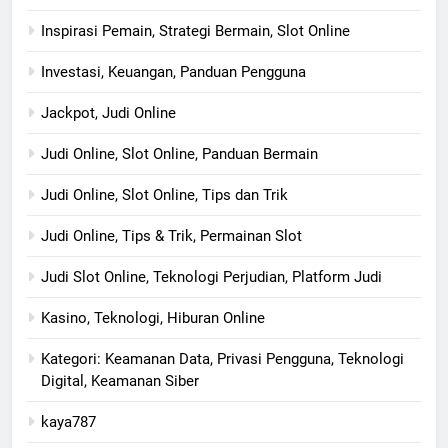
Inspirasi Pemain, Strategi Bermain, Slot Online
Investasi, Keuangan, Panduan Pengguna
Jackpot, Judi Online
Judi Online, Slot Online, Panduan Bermain
Judi Online, Slot Online, Tips dan Trik
Judi Online, Tips & Trik, Permainan Slot
Judi Slot Online, Teknologi Perjudian, Platform Judi
Kasino, Teknologi, Hiburan Online
Kategori: Keamanan Data, Privasi Pengguna, Teknologi
Digital, Keamanan Siber
kaya787