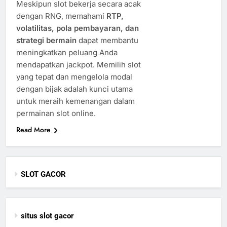
Meskipun slot bekerja secara acak
dengan RNG, memahami
RTP,
volatilitas, pola pembayaran, dan
strategi bermain
dapat membantu
meningkatkan peluang Anda
mendapatkan jackpot. Memilih slot
yang tepat dan mengelola modal
dengan bijak adalah kunci utama
untuk meraih kemenangan dalam
permainan slot online.
Read More
SLOT GACOR
situs slot gacor