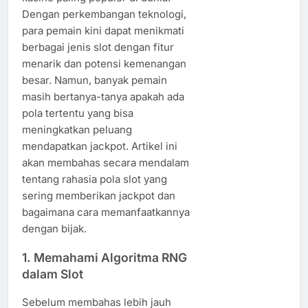
Dengan perkembangan teknologi,
para pemain kini dapat menikmati
berbagai jenis slot dengan fitur
menarik dan potensi kemenangan
besar. Namun, banyak pemain
masih bertanya-tanya apakah ada
pola tertentu yang bisa
meningkatkan peluang
mendapatkan jackpot. Artikel ini
akan membahas secara mendalam
tentang rahasia pola slot yang
sering memberikan jackpot dan
bagaimana cara memanfaatkannya
dengan bijak.
1. Memahami Algoritma RNG
dalam Slot
Sebelum membahas lebih jauh