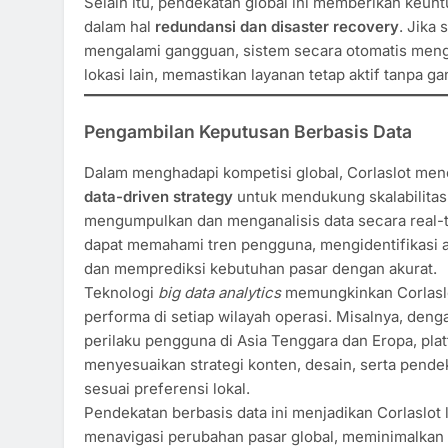
Selain itu, pendekatan global ini memberikan keunt
dalam hal
redundansi dan disaster recovery
. Jika 
mengalami gangguan, sistem secara otomatis meng
lokasi lain, memastikan layanan tetap aktif tanpa ga
Pengambilan Keputusan Berbasis Data
Dalam menghadapi kompetisi global, Corlaslot me
data-driven strategy
untuk mendukung skalabilitas
mengumpulkan dan menganalisis data secara real-
dapat memahami tren pengguna, mengidentifikasi 
dan memprediksi kebutuhan pasar dengan akurat.
Teknologi
big data analytics
memungkinkan Corlasl
performa di setiap wilayah operasi. Misalnya, deng
perilaku pengguna di Asia Tenggara dan Eropa, pla
menyesuaikan strategi konten, desain, serta pendek
sesuai preferensi lokal.
Pendekatan berbasis data ini menjadikan Corlaslot 
menavigasi perubahan pasar global, meminimalkan r