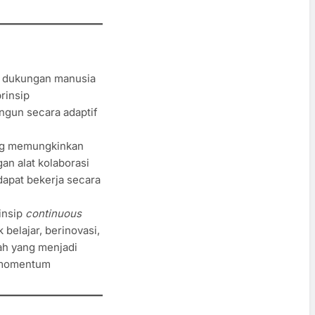
pa dukungan manusia
rinsip
angun secara adaptif
ang memungkinkan
an alat kolaborasi
dapat bekerja secara
rinsip
continuous
belajar, berinovasi,
lah yang menjadi
 momentum