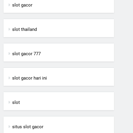
slot gacor
slot thailand
slot gacor 777
slot gacor hari ini
slot
situs slot gacor