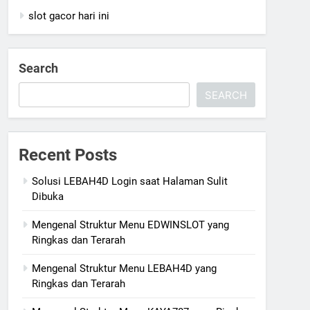
slot gacor hari ini
Search
SEARCH
Recent Posts
Solusi LEBAH4D Login saat Halaman Sulit
Dibuka
Mengenal Struktur Menu EDWINSLOT yang
Ringkas dan Terarah
Mengenal Struktur Menu LEBAH4D yang
Ringkas dan Terarah