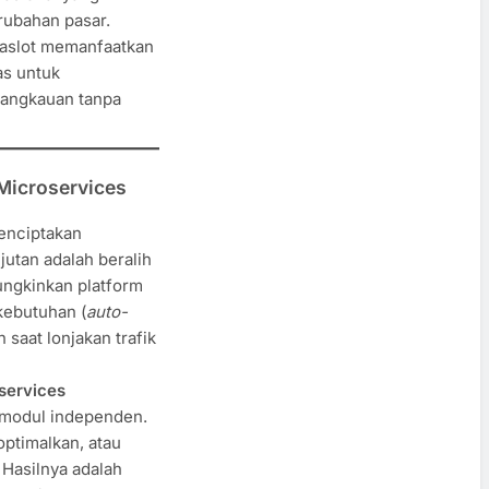
erubahan pasar.
laslot memanfaatkan
as untuk
jangkauan tanpa
 Microservices
enciptakan
utan adalah beralih
mungkinkan platform
kebutuhan (
auto-
 saat lonjakan trafik
services
modul independen.
optimalkan, atau
 Hasilnya adalah