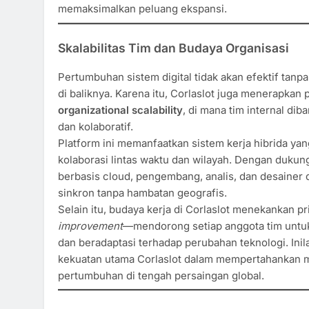
memaksimalkan peluang ekspansi.
Skalabilitas Tim dan Budaya Organisasi
Pertumbuhan sistem digital tidak akan efektif tan
di baliknya. Karena itu, Corlaslot juga menerapkan p
organizational scalability
, di mana tim internal dib
dan kolaboratif.
Platform ini memanfaatkan sistem kerja hibrida y
kolaborasi lintas waktu dan wilayah. Dengan dukung
berbasis cloud, pengembang, analis, dan desainer 
sinkron tanpa hambatan geografis.
Selain itu, budaya kerja di Corlaslot menekankan p
improvement
—mendorong setiap anggota tim untuk 
dan beradaptasi terhadap perubahan teknologi. Ini
kekuatan utama Corlaslot dalam mempertahankan
pertumbuhan di tengah persaingan global.