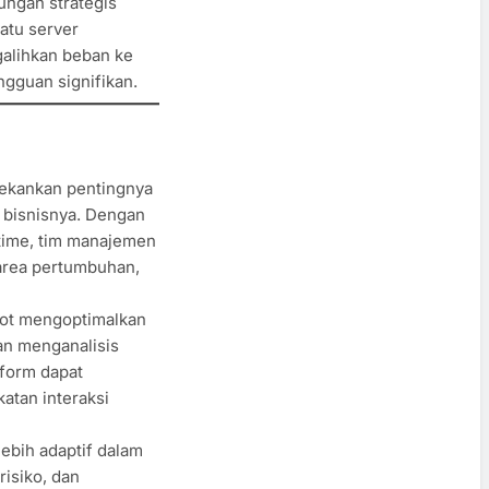
ungan strategis
satu server
alihkan beban ke
ngguan signifikan.
nekankan pentingnya
 bisnisnya. Dengan
time, tim manajemen
area pertumbuhan,
ot mengoptimalkan
an menganalisis
tform dapat
atan interaksi
lebih adaptif dalam
isiko, dan