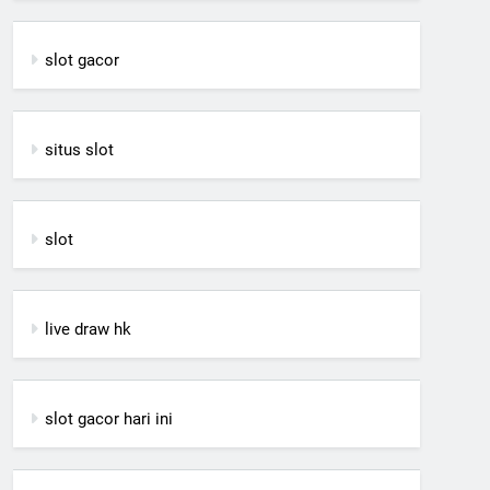
slot gacor
situs slot
slot
live draw hk
slot gacor hari ini