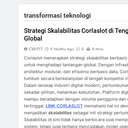
transformasi teknologi
Strategi Skalabilitas Corlaslot di Te
Global
Cbfcf17
9 Months Ago
0
8 Mins
Corlaslot menerapkan strategi skalabilitas berbasi
untuk menghadapi tantangan global. Dengan infrast
arsitektur modular, dan efisiensi berbasis data, Co
tumbuh secara berkelanjutan di tengah kompetisi ind
Dalam lanskap industri digital modern, pertumbuha
sekadar pilihan, melainkan kebutuhan. Platform digi
mampu beradaptasi dengan volume pengguna dan d
tertinggal.
LINK CORLASLOT
memahami hal ini den
menjadikan
skalabilitas
sebagai inti strategi pert
Skalabilitas di sini tidak hanya berbicara soal mem
sistem, tetapi juga tentang menciptakan model ope