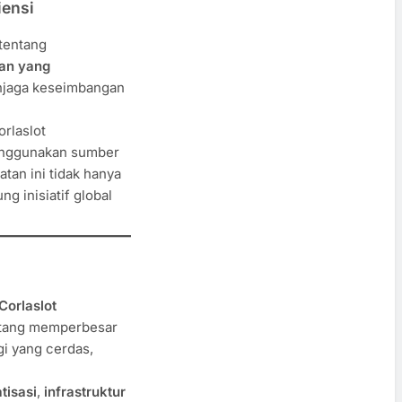
iensi
 tentang
an yang
enjaga keseimbangan
orlaslot
enggunakan sumber
tan ini tidak hanya
g inisiatif global
Corlaslot
ntang memperbesar
gi yang cerdas,
tisasi
,
infrastruktur