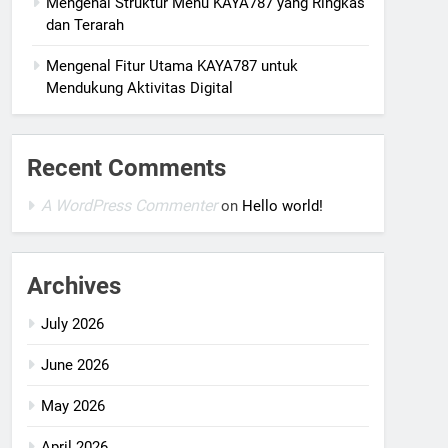
Mengenal Struktur Menu KAYA787 yang Ringkas
dan Terarah
Mengenal Fitur Utama KAYA787 untuk
Mendukung Aktivitas Digital
Recent Comments
A WordPress Commenter
on
Hello world!
Archives
July 2026
June 2026
May 2026
April 2026