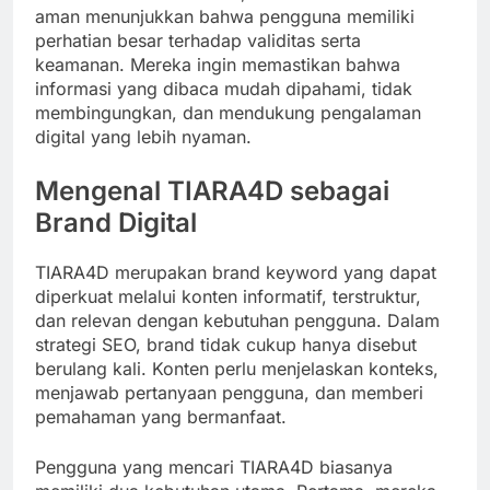
aman menunjukkan bahwa pengguna memiliki
perhatian besar terhadap validitas serta
keamanan. Mereka ingin memastikan bahwa
informasi yang dibaca mudah dipahami, tidak
membingungkan, dan mendukung pengalaman
digital yang lebih nyaman.
Mengenal TIARA4D sebagai
Brand Digital
TIARA4D merupakan brand keyword yang dapat
diperkuat melalui konten informatif, terstruktur,
dan relevan dengan kebutuhan pengguna. Dalam
strategi SEO, brand tidak cukup hanya disebut
berulang kali. Konten perlu menjelaskan konteks,
menjawab pertanyaan pengguna, dan memberi
pemahaman yang bermanfaat.
Pengguna yang mencari TIARA4D biasanya