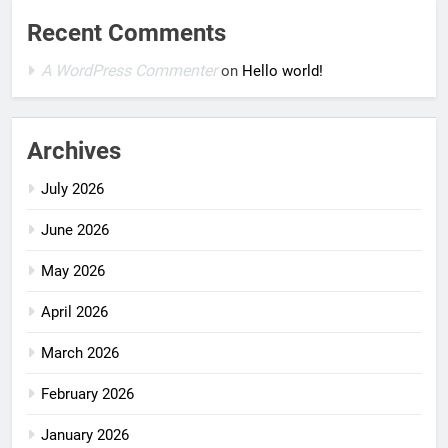
Recent Comments
A WordPress Commenter
on
Hello world!
Archives
July 2026
June 2026
May 2026
April 2026
March 2026
February 2026
January 2026