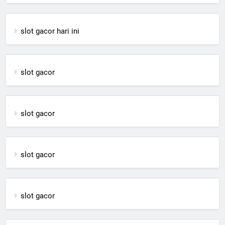
slot gacor hari ini
slot gacor
slot gacor
slot gacor
slot gacor