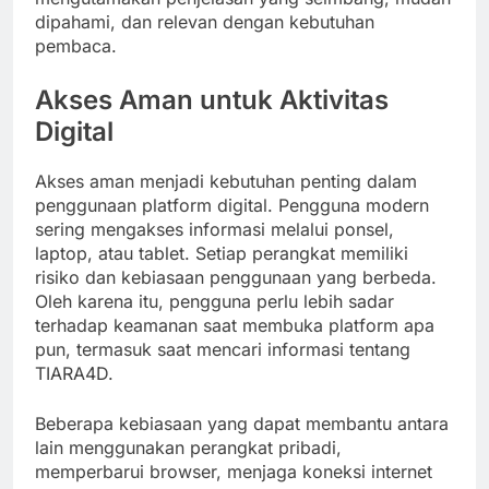
dipahami, dan relevan dengan kebutuhan
pembaca.
Akses Aman untuk Aktivitas
Digital
Akses aman menjadi kebutuhan penting dalam
penggunaan platform digital. Pengguna modern
sering mengakses informasi melalui ponsel,
laptop, atau tablet. Setiap perangkat memiliki
risiko dan kebiasaan penggunaan yang berbeda.
Oleh karena itu, pengguna perlu lebih sadar
terhadap keamanan saat membuka platform apa
pun, termasuk saat mencari informasi tentang
TIARA4D.
Beberapa kebiasaan yang dapat membantu antara
lain menggunakan perangkat pribadi,
memperbarui browser, menjaga koneksi internet