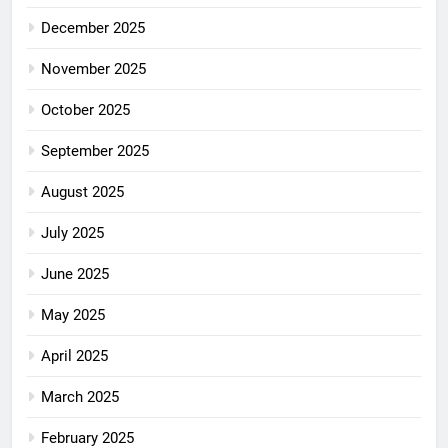
December 2025
November 2025
October 2025
September 2025
August 2025
July 2025
June 2025
May 2025
April 2025
March 2025
February 2025