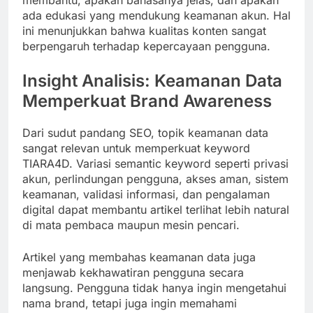
ada edukasi yang mendukung keamanan akun. Hal
ini menunjukkan bahwa kualitas konten sangat
berpengaruh terhadap kepercayaan pengguna.
Insight Analisis: Keamanan Data
Memperkuat Brand Awareness
Dari sudut pandang SEO, topik keamanan data
sangat relevan untuk memperkuat keyword
TIARA4D. Variasi semantic keyword seperti privasi
akun, perlindungan pengguna, akses aman, sistem
keamanan, validasi informasi, dan pengalaman
digital dapat membantu artikel terlihat lebih natural
di mata pembaca maupun mesin pencari.
Artikel yang membahas keamanan data juga
menjawab kekhawatiran pengguna secara
langsung. Pengguna tidak hanya ingin mengetahui
nama brand, tetapi juga ingin memahami