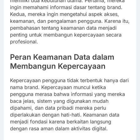
memiliki dua kebutuhan utama. Pertama, mereka
ingin memahami informasi dasar tentang brand.
Kedua, mereka ingin mengetahui aspek akses,
keamanan, dan pengalaman pengguna. Karena itu,
pembahasan tentang keamanan data menjadi
penting untuk membangun kepercayaan secara
profesional.
Peran Keamanan Data dalam
Membangun Kepercayaan
Kepercayaan pengguna tidak terbentuk hanya dari
nama brand. Kepercayaan muncul ketika
pengguna merasa bahwa informasi yang mereka
baca jelas, sistem yang digunakan mudah
dipahami, dan data pribadi mereka perlu
diperlakukan dengan hati-hati. Keamanan data
menjadi fondasi karena berkaitan langsung
dengan rasa aman dalam aktivitas digital.