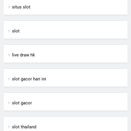
situs slot
slot
live draw hk
slot gacor hari ini
slot gacor
slot thailand