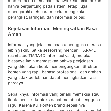
modern perlu memahami bahwa keamanan bukan
hanya bergantung pada sistem, tetapi juga
dipengaruhi oleh cara mereka mengelola
perangkat, jaringan, dan informasi pribadi.
Kejelasan Informasi Meningkatkan Rasa
Aman
Informasi yang jelas membantu pengguna merasa
lebih yakin. Ketika seseorang mencari TIARA4D
resmi atau TIARA4D informasi valid, mereka
biasanya ingin memastikan bahwa penjelasan
yang ditemukan tidak membingungkan. Struktur
konten yang rapi, bahasa profesional, dan arahan
yang tidak berlebihan dapat meningkatkan rasa
percaya.
Sebaliknya, informasi yang terlalu memaksa atau
tidak memiliki konteks dapat membuat pengguna
ragu. Karena itu, konten brand sebaiknya
mengutamakan penjelasan yang seimbang, mudah