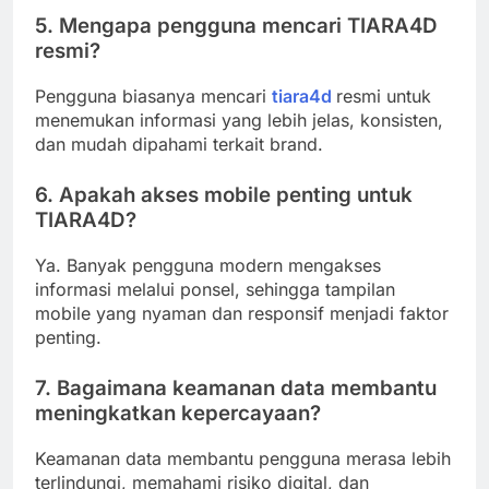
5. Mengapa pengguna mencari TIARA4D
resmi?
Pengguna biasanya mencari
tiara4d
resmi untuk
menemukan informasi yang lebih jelas, konsisten,
dan mudah dipahami terkait brand.
6. Apakah akses mobile penting untuk
TIARA4D?
Ya. Banyak pengguna modern mengakses
informasi melalui ponsel, sehingga tampilan
mobile yang nyaman dan responsif menjadi faktor
penting.
7. Bagaimana keamanan data membantu
meningkatkan kepercayaan?
Keamanan data membantu pengguna merasa lebih
terlindungi, memahami risiko digital, dan