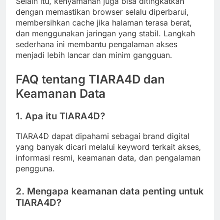
Selain itu, kenyamanan juga bisa ditingkatkan
dengan memastikan browser selalu diperbarui,
membersihkan cache jika halaman terasa berat,
dan menggunakan jaringan yang stabil. Langkah
sederhana ini membantu pengalaman akses
menjadi lebih lancar dan minim gangguan.
FAQ tentang TIARA4D dan
Keamanan Data
1. Apa itu TIARA4D?
TIARA4D dapat dipahami sebagai brand digital
yang banyak dicari melalui keyword terkait akses,
informasi resmi, keamanan data, dan pengalaman
pengguna.
2. Mengapa keamanan data penting untuk
TIARA4D?