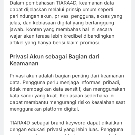
Dalam pembahasan TIARA4D, keamanan data
dapat dijelaskan melalui prinsip umum seperti
perlindungan akun, privasi pengguna, akses yang
jelas, dan kebiasaan digital yang bertanggung
jawab. Konten yang membahas hal ini secara
wajar akan terasa lebih kredibel dibandingkan
artikel yang hanya berisi klaim promosi.
Privasi Akun sebagai Bagian dari
Keamanan
Privasi akun adalah bagian penting dari keamanan
data. Pengguna perlu menjaga informasi pribadi,
tidak membagikan data sensitif, dan menggunakan
kata sandi yang kuat. Kebiasaan sederhana ini
dapat membantu mengurangi risiko kesalahan saat
menggunakan platform digital.
TIARA4D sebagai brand keyword dapat dikaitkan
dengan edukasi privasi yang lebih luas. Pengguna