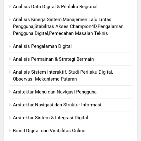
Analisis Data Digital & Perilaku Regional
Analisis Kinerja Sistem,Manajemen Lalu Lintas
Pengguna,Stabilitas Akses Champion4D,Pengalaman
Pengguna Digital,Pemecahan Masalah Teknis
Analisis Pengalaman Digital
Analisis Permainan & Strategi Bermain
Analisis Sistem Interaktif, Studi Perilaku Digital,
Observasi Mekanisme Putaran
Arsitektur Menu dan Navigasi Pengguna
Arsitektur Navigasi dan Struktur Informasi
Arsitektur Sistem & Integrasi Digital
Brand Digital dan Visibilitas Online