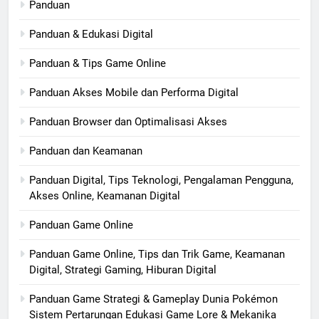
Panduan
Panduan & Edukasi Digital
Panduan & Tips Game Online
Panduan Akses Mobile dan Performa Digital
Panduan Browser dan Optimalisasi Akses
Panduan dan Keamanan
Panduan Digital, Tips Teknologi, Pengalaman Pengguna,
Akses Online, Keamanan Digital
Panduan Game Online
Panduan Game Online, Tips dan Trik Game, Keamanan
Digital, Strategi Gaming, Hiburan Digital
Panduan Game Strategi & Gameplay Dunia Pokémon
Sistem Pertarungan Edukasi Game Lore & Mekanika