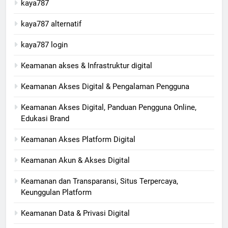
kaya787
kaya787 alternatif
kaya787 login
Keamanan akses & Infrastruktur digital
Keamanan Akses Digital & Pengalaman Pengguna
Keamanan Akses Digital, Panduan Pengguna Online,
Edukasi Brand
Keamanan Akses Platform Digital
Keamanan Akun & Akses Digital
Keamanan dan Transparansi, Situs Terpercaya,
Keunggulan Platform
Keamanan Data & Privasi Digital