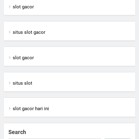
slot gacor
situs slot gacor
slot gacor
situs slot
slot gacor hari ini
Search