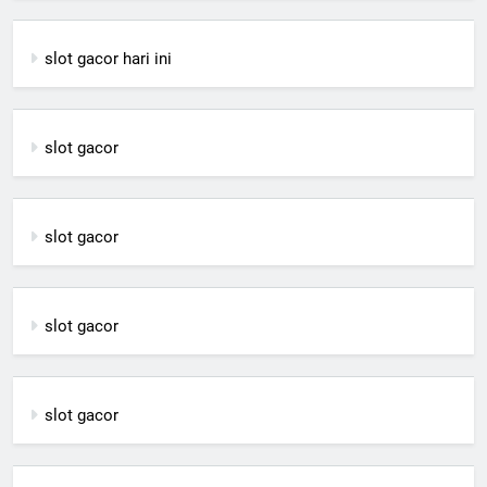
slot gacor hari ini
slot gacor
slot gacor
slot gacor
slot gacor