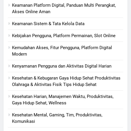
Keamanan Platform Digital, Panduan Multi Perangkat,
Akses Online Aman
Keamanan Sistem & Tata Kelola Data
Kebijakan Pengguna, Platform Permainan, Slot Online
Kemudahan Akses, Fitur Pengguna, Platform Digital
Modern
Kenyamanan Pengguna dan Aktivitas Digital Harian
Kesehatan & Kebugaran Gaya Hidup Sehat Produktivitas
Olahraga & Aktivitas Fisik Tips Hidup Sehat
Kesehatan Harian, Manajemen Waktu, Produktivitas,
Gaya Hidup Sehat, Wellness
Kesehatan Mental, Gaming, Tim, Produktivitas,
Komunikasi