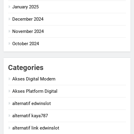
January 2025
December 2024
November 2024
October 2024
Categories
Akses Digital Modern
Akses Platform Digital
alternatif edwinslot
alternatif kaya787
alternatif link edwinslot