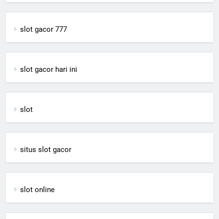
slot gacor 777
slot gacor hari ini
slot
situs slot gacor
slot online