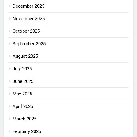
December 2025
November 2025
October 2025
September 2025
August 2025
July 2025
June 2025
May 2025
April 2025
March 2025
February 2025