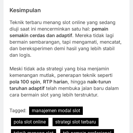
Kesimpulan
Teknik terbaru menang slot online yang sedang
diuji saat ini mencerminkan satu hal:
pemain
semakin cerdas dan adaptif
. Mereka tidak lagi
bermain sembarangan, tapi mengamati, mencatat,
dan bereksperimen demi hasil yang lebih stabil
dan logis.
Meski tidak ada strategi yang bisa menjamin
kemenangan mutlak, penerapan teknik seperti
pola 100 spin
,
RTP harian
, hingga
naik-turun
taruhan adaptif
telah membuka jalan baru dalam
cara bermain slot yang lebih terstruktur.
Tagged:
manajemen modal slot
pola slot online
strategi slot terbaru