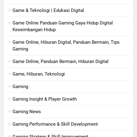
Game & Teknologi | Edukasi Digital
Game Online Panduan Gaming Gaya Hidup Digital
Keseimbangan Hidup
Game Online, Hiburan Digital, Panduan Bermain, Tips
Gaming
Game Online, Panduan Bermain, Hiburan Digital
Game, Hiburan, Teknologi
Gaming
Gaming Insight & Player Growth
Gaming News
Gaming Performance & Skill Development
Gaming Strategy & Skill Improvement