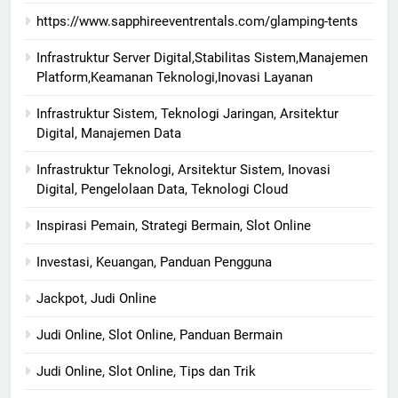
https://www.sapphireeventrentals.com/glamping-tents
Infrastruktur Server Digital,Stabilitas Sistem,Manajemen
Platform,Keamanan Teknologi,Inovasi Layanan
Infrastruktur Sistem, Teknologi Jaringan, Arsitektur
Digital, Manajemen Data
Infrastruktur Teknologi, Arsitektur Sistem, Inovasi
Digital, Pengelolaan Data, Teknologi Cloud
Inspirasi Pemain, Strategi Bermain, Slot Online
Investasi, Keuangan, Panduan Pengguna
Jackpot, Judi Online
Judi Online, Slot Online, Panduan Bermain
Judi Online, Slot Online, Tips dan Trik