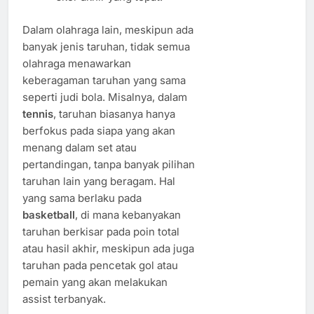
Dalam olahraga lain, meskipun ada
banyak jenis taruhan, tidak semua
olahraga menawarkan
keberagaman taruhan yang sama
seperti judi bola. Misalnya, dalam
tennis
, taruhan biasanya hanya
berfokus pada siapa yang akan
menang dalam set atau
pertandingan, tanpa banyak pilihan
taruhan lain yang beragam. Hal
yang sama berlaku pada
basketball
, di mana kebanyakan
taruhan berkisar pada poin total
atau hasil akhir, meskipun ada juga
taruhan pada pencetak gol atau
pemain yang akan melakukan
assist terbanyak.