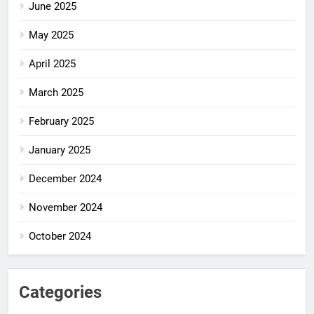
June 2025
May 2025
April 2025
March 2025
February 2025
January 2025
December 2024
November 2024
October 2024
Categories