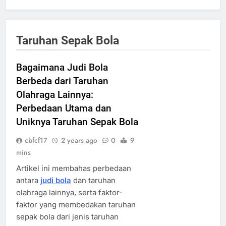
Taruhan Sepak Bola
Bagaimana Judi Bola
Berbeda dari Taruhan
Olahraga Lainnya:
Perbedaan Utama dan
Uniknya Taruhan Sepak Bola
cbfcf17
2 years ago
0
9
mins
Artikel ini membahas perbedaan
antara
judi bola
dan taruhan
olahraga lainnya, serta faktor-
faktor yang membedakan taruhan
sepak bola dari jenis taruhan