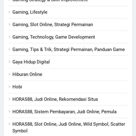
Gaming, Lifestyle
Gaming, Slot Online, Strategi Permainan
Gaming, Technology, Game Development
Gaming, Tips & Trik, Strategi Permainan, Panduan Game
Gaya Hidup Digital
Hiburan Online
Hobi
HORAS88, Judi Online, Rekomendasi Situs
HORAS88, Sistem Pembayaran, Judi Online, Pemula
HORAS88, Slot Online, Judi Online, Wild Symbol, Scatter
Symbol