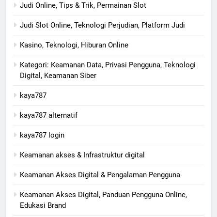
Judi Online, Tips & Trik, Permainan Slot
Judi Slot Online, Teknologi Perjudian, Platform Judi
Kasino, Teknologi, Hiburan Online
Kategori: Keamanan Data, Privasi Pengguna, Teknologi
Digital, Keamanan Siber
kaya787
kaya787 alternatif
kaya787 login
Keamanan akses & Infrastruktur digital
Keamanan Akses Digital & Pengalaman Pengguna
Keamanan Akses Digital, Panduan Pengguna Online,
Edukasi Brand