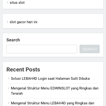
situs slot
slot gacor hari ini
Search
SEARCH
Recent Posts
Solusi LEBAH4D Login saat Halaman Sulit Dibuka
Mengenal Struktur Menu EDWINSLOT yang Ringkas dan
Terarah
Mengenal Struktur Menu LEBAH4D yang Ringkas dan