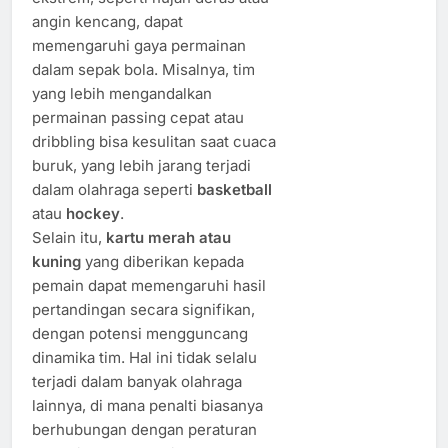
angin kencang, dapat
memengaruhi gaya permainan
dalam sepak bola. Misalnya, tim
yang lebih mengandalkan
permainan passing cepat atau
dribbling bisa kesulitan saat cuaca
buruk, yang lebih jarang terjadi
dalam olahraga seperti
basketball
atau
hockey
.
Selain itu,
kartu merah atau
kuning
yang diberikan kepada
pemain dapat memengaruhi hasil
pertandingan secara signifikan,
dengan potensi mengguncang
dinamika tim. Hal ini tidak selalu
terjadi dalam banyak olahraga
lainnya, di mana penalti biasanya
berhubungan dengan peraturan