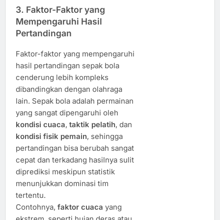
3.
Faktor-Faktor yang
Mempengaruhi Hasil
Pertandingan
Faktor-faktor yang mempengaruhi
hasil pertandingan sepak bola
cenderung lebih kompleks
dibandingkan dengan olahraga
lain. Sepak bola adalah permainan
yang sangat dipengaruhi oleh
kondisi cuaca
,
taktik pelatih
, dan
kondisi fisik pemain
, sehingga
pertandingan bisa berubah sangat
cepat dan terkadang hasilnya sulit
diprediksi meskipun statistik
menunjukkan dominasi tim
tertentu.
Contohnya,
faktor cuaca
yang
ekstrem, seperti hujan deras atau