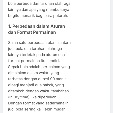
bola berbeda dari taruhan olahraga
lainnya dan apa yang membuatnya
begitu menarik bagi para petaruh.
1.
Perbedaan dalam Aturan
dan Format Permainan
Salah satu perbedaan utama antara
judi bola dan taruhan olahraga
lainnya terletak pada aturan dan
format permainan itu sendiri.
Sepak bola adalah permainan yang
dimainkan dalam waktu yang
terbatas dengan durasi 90 menit
dibagi menjadi dua babak, yang
ditambah dengan waktu tambahan
(injury time) jika diperlukan.
Dengan format yang sederhana ini,
judi bola sering kali lebih mudah