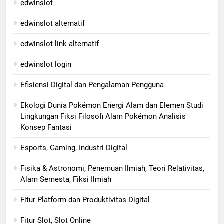
edwinslot
edwinslot alternatif
edwinslot link alternatif
edwinslot login
Efisiensi Digital dan Pengalaman Pengguna
Ekologi Dunia Pokémon Energi Alam dan Elemen Studi
Lingkungan Fiksi Filosofi Alam Pokémon Analisis
Konsep Fantasi
Esports, Gaming, Industri Digital
Fisika & Astronomi, Penemuan Ilmiah, Teori Relativitas,
Alam Semesta, Fiksi Ilmiah
Fitur Platform dan Produktivitas Digital
Fitur Slot, Slot Online