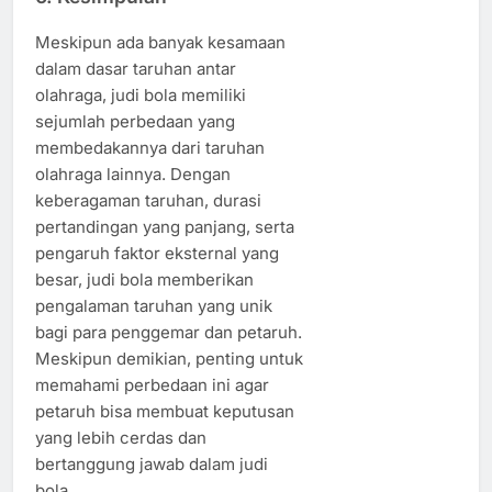
Meskipun ada banyak kesamaan
dalam dasar taruhan antar
olahraga, judi bola memiliki
sejumlah perbedaan yang
membedakannya dari taruhan
olahraga lainnya. Dengan
keberagaman taruhan, durasi
pertandingan yang panjang, serta
pengaruh faktor eksternal yang
besar, judi bola memberikan
pengalaman taruhan yang unik
bagi para penggemar dan petaruh.
Meskipun demikian, penting untuk
memahami perbedaan ini agar
petaruh bisa membuat keputusan
yang lebih cerdas dan
bertanggung jawab dalam judi
bola.