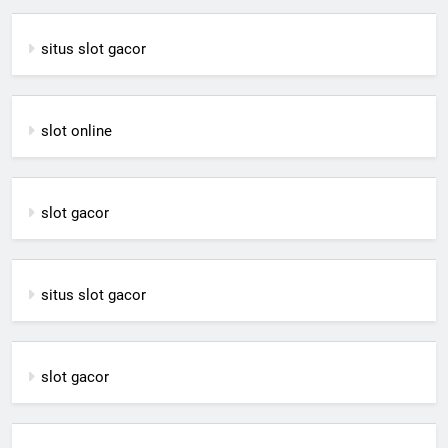
situs slot gacor
slot online
slot gacor
situs slot gacor
slot gacor