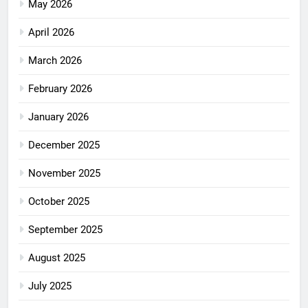
May 2026
April 2026
March 2026
February 2026
January 2026
December 2025
November 2025
October 2025
September 2025
August 2025
July 2025