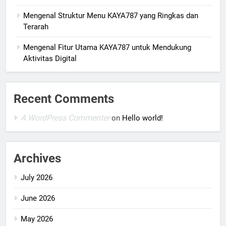
Mengenal Struktur Menu KAYA787 yang Ringkas dan
Terarah
Mengenal Fitur Utama KAYA787 untuk Mendukung
Aktivitas Digital
Recent Comments
A WordPress Commenter
on
Hello world!
Archives
July 2026
June 2026
May 2026