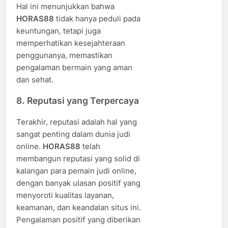
Hal ini menunjukkan bahwa
HORAS88
tidak hanya peduli pada
keuntungan, tetapi juga
memperhatikan kesejahteraan
penggunanya, memastikan
pengalaman bermain yang aman
dan sehat.
8.
Reputasi yang Terpercaya
Terakhir, reputasi adalah hal yang
sangat penting dalam dunia judi
online.
HORAS88
telah
membangun reputasi yang solid di
kalangan para pemain judi online,
dengan banyak ulasan positif yang
menyoroti kualitas layanan,
keamanan, dan keandalan situs ini.
Pengalaman positif yang diberikan