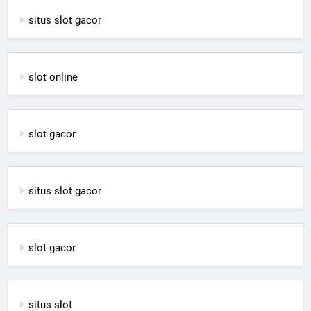
situs slot gacor
slot online
slot gacor
situs slot gacor
slot gacor
situs slot