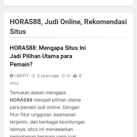
HORAS88, Judi Online, Rekomendasi
Situs
HORAS88: Mengapa Situs Ini
Jadi Pilihan Utama para
Pemain?
cbfcf17
2 years ago
0
8
mins
Temukan alasan mengapa
HORAS88
menjadi pilihan utama
para pemain judi online. Dengan
fitur-fitur unggulan, keamanan
terjamin, dan berbagai keuntungan
lainnya, situs ini menawarkan
pengalaman bermain yang luar