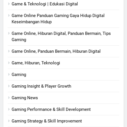
Game & Teknologi | Edukasi Digital
Game Online Panduan Gaming Gaya Hidup Digital
Keseimbangan Hidup
Game Online, Hiburan Digital, Panduan Bermain, Tips
Gaming
Game Online, Panduan Bermain, Hiburan Digital
Game, Hiburan, Teknologi
Gaming
Gaming Insight & Player Growth
Gaming News
Gaming Performance & Skill Development
Gaming Strategy & Skill Improvement