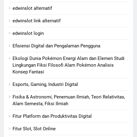
edwinslot alternatif
edwinslot link alternatif
edwinslot login
Efisiensi Digital dan Pengalaman Pengguna
Ekologi Dunia Pokémon Energi Alam dan Elemen Studi
Lingkungan Fiksi Filosofi Alam Pokémon Analisis
Konsep Fantasi
Esports, Gaming, Industri Digital
Fisika & Astronomi, Penemuan Ilmiah, Teori Relativitas,
Alam Semesta, Fiksi Ilmiah
Fitur Platform dan Produktivitas Digital
Fitur Slot, Slot Online