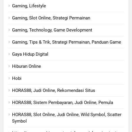
Gaming, Lifestyle
Gaming, Slot Online, Strategi Permainan
Gaming, Technology, Game Development
Gaming, Tips & Trik, Strategi Permainan, Panduan Game
Gaya Hidup Digital
Hiburan Online
Hobi
HORAS88, Judi Online, Rekomendasi Situs
HORAS88, Sistem Pembayaran, Judi Online, Pemula
HORAS88, Slot Online, Judi Online, Wild Symbol, Scatter
Symbol