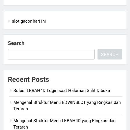
slot gacor hari ini
Search
SEARCH
Recent Posts
Solusi LEBAH4D Login saat Halaman Sulit Dibuka
Mengenal Struktur Menu EDWINSLOT yang Ringkas dan
Terarah
Mengenal Struktur Menu LEBAH4D yang Ringkas dan
Terarah