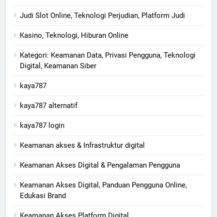
Judi Slot Online, Teknologi Perjudian, Platform Judi
Kasino, Teknologi, Hiburan Online
Kategori: Keamanan Data, Privasi Pengguna, Teknologi
Digital, Keamanan Siber
kaya787
kaya787 alternatif
kaya787 login
Keamanan akses & Infrastruktur digital
Keamanan Akses Digital & Pengalaman Pengguna
Keamanan Akses Digital, Panduan Pengguna Online,
Edukasi Brand
Keamanan Akses Platform Digital