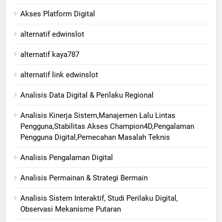
Akses Platform Digital
alternatif edwinslot
alternatif kaya787
alternatif link edwinslot
Analisis Data Digital & Perilaku Regional
Analisis Kinerja Sistem,Manajemen Lalu Lintas
Pengguna,Stabilitas Akses Champion4D,Pengalaman
Pengguna Digital,Pemecahan Masalah Teknis
Analisis Pengalaman Digital
Analisis Permainan & Strategi Bermain
Analisis Sistem Interaktif, Studi Perilaku Digital,
Observasi Mekanisme Putaran