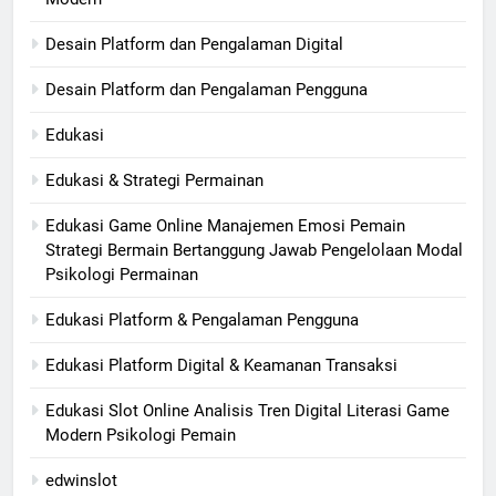
Desain Platform dan Pengalaman Digital
Desain Platform dan Pengalaman Pengguna
Edukasi
Edukasi & Strategi Permainan
Edukasi Game Online Manajemen Emosi Pemain
Strategi Bermain Bertanggung Jawab Pengelolaan Modal
Psikologi Permainan
Edukasi Platform & Pengalaman Pengguna
Edukasi Platform Digital & Keamanan Transaksi
Edukasi Slot Online Analisis Tren Digital Literasi Game
Modern Psikologi Pemain
edwinslot