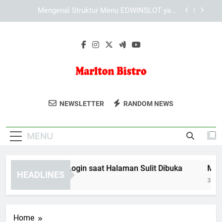
Skip
Mengenal Struktur Menu LEBAH4D yang Ringkas
to
dan Terarah
content
Mengenal Struktur Menu KAYA787 yang Ringkas
dan Terarah
Solusi LEBAH4D Login saat Halaman Sulit Dibuka
Mengenal Struktur Menu EDWINSLOT yang
Ringkas dan Terarah
Marlton Bistro
Nikmati Hidangan Lezat Di Marlton
Mengenal Struktur Menu LEBAH4D yang Ringkas
NEWSLETTER
RANDOM NEWS
dan Terarah
Bistro, Restoran Dengan Suasana Yang
Mengenal Struktur Menu KAYA787 yang Ringkas
Nyaman Untuk Berkumpul Bersama
dan Terarah
MENU
Keluarga.
olusi LEBAH4D Login saat Halaman Sulit Dibuka
Mengena
HEADLINES
Weeks Ago
3 Weeks A
Home