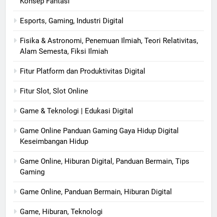
Konsep Fantasi
Esports, Gaming, Industri Digital
Fisika & Astronomi, Penemuan Ilmiah, Teori Relativitas,
Alam Semesta, Fiksi Ilmiah
Fitur Platform dan Produktivitas Digital
Fitur Slot, Slot Online
Game & Teknologi | Edukasi Digital
Game Online Panduan Gaming Gaya Hidup Digital
Keseimbangan Hidup
Game Online, Hiburan Digital, Panduan Bermain, Tips
Gaming
Game Online, Panduan Bermain, Hiburan Digital
Game, Hiburan, Teknologi