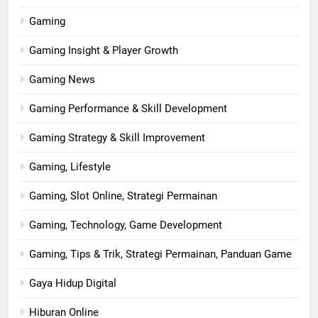
Gaming
Gaming Insight & Player Growth
Gaming News
Gaming Performance & Skill Development
Gaming Strategy & Skill Improvement
Gaming, Lifestyle
Gaming, Slot Online, Strategi Permainan
Gaming, Technology, Game Development
Gaming, Tips & Trik, Strategi Permainan, Panduan Game
Gaya Hidup Digital
Hiburan Online