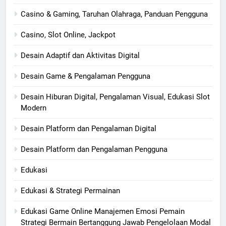
Casino & Gaming, Taruhan Olahraga, Panduan Pengguna
Casino, Slot Online, Jackpot
Desain Adaptif dan Aktivitas Digital
Desain Game & Pengalaman Pengguna
Desain Hiburan Digital, Pengalaman Visual, Edukasi Slot
Modern
Desain Platform dan Pengalaman Digital
Desain Platform dan Pengalaman Pengguna
Edukasi
Edukasi & Strategi Permainan
Edukasi Game Online Manajemen Emosi Pemain
Strategi Bermain Bertanggung Jawab Pengelolaan Modal