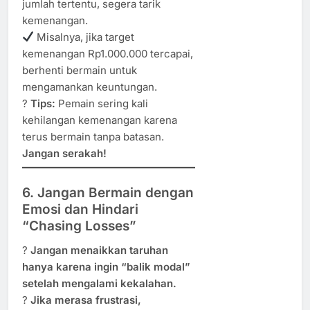
jumlah tertentu, segera tarik
kemenangan.
Misalnya, jika target
kemenangan Rp1.000.000 tercapai,
berhenti bermain untuk
mengamankan keuntungan.
?
Tips:
Pemain sering kali
kehilangan kemenangan karena
terus bermain tanpa batasan.
Jangan serakah!
6. Jangan Bermain dengan
Emosi dan Hindari
“Chasing Losses”
?
Jangan menaikkan taruhan
hanya karena ingin “balik modal”
setelah mengalami kekalahan.
?
Jika merasa frustrasi,