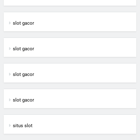
slot gacor
slot gacor
slot gacor
slot gacor
situs slot