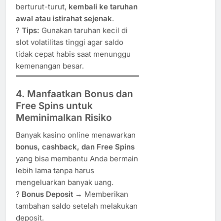
berturut-turut,
kembali ke taruhan
awal atau istirahat sejenak
.
?
Tips:
Gunakan taruhan kecil di
slot volatilitas tinggi agar saldo
tidak cepat habis saat menunggu
kemenangan besar.
4. Manfaatkan Bonus dan
Free Spins untuk
Meminimalkan Risiko
Banyak kasino online menawarkan
bonus, cashback, dan Free Spins
yang bisa membantu Anda bermain
lebih lama tanpa harus
mengeluarkan banyak uang.
?
Bonus Deposit
→ Memberikan
tambahan saldo setelah melakukan
deposit.