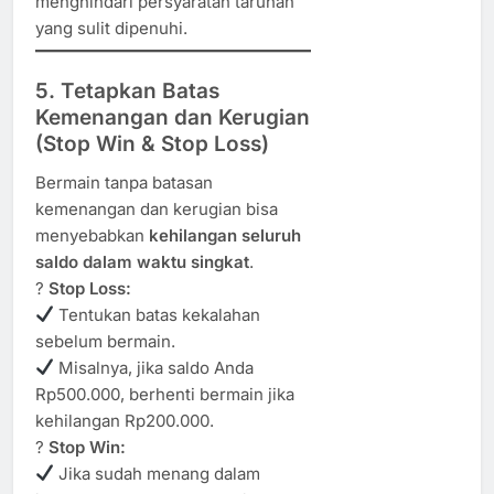
menghindari persyaratan taruhan
yang sulit dipenuhi.
5. Tetapkan Batas
Kemenangan dan Kerugian
(Stop Win & Stop Loss)
Bermain tanpa batasan
kemenangan dan kerugian bisa
menyebabkan
kehilangan seluruh
saldo dalam waktu singkat
.
?
Stop Loss:
Tentukan batas kekalahan
sebelum bermain.
Misalnya, jika saldo Anda
Rp500.000, berhenti bermain jika
kehilangan Rp200.000.
?
Stop Win:
Jika sudah menang dalam