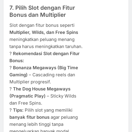
7. Pilih Slot dengan Fitur
Bonus dan Multiplier
Slot dengan fitur bonus seperti
Multiplier, Wilds, dan Free Spins
meningkatkan peluang menang
tanpa harus meningkatkan taruhan.
?
Rekomendasi Slot dengan Fitur
Bonus:
?
Bonanza Megaways (Big Time
Gaming)
– Cascading reels dan
Multiplier progresif.
?
The Dog House Megaways
(Pragmatic Play)
– Sticky Wilds
dan Free Spins.
?
Tips:
Pilih slot yang memiliki
banyak fitur bonus
agar peluang
menang lebih tinggi tanpa
mengeluarkan banyak modal.