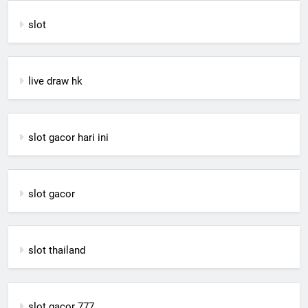
slot
live draw hk
slot gacor hari ini
slot gacor
slot thailand
slot gacor 777