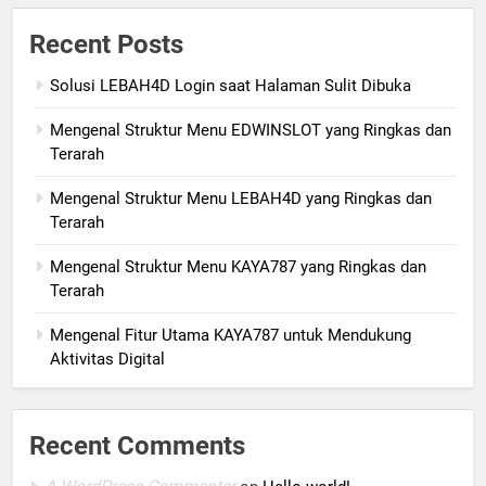
Recent Posts
Solusi LEBAH4D Login saat Halaman Sulit Dibuka
Mengenal Struktur Menu EDWINSLOT yang Ringkas dan
Terarah
Mengenal Struktur Menu LEBAH4D yang Ringkas dan
Terarah
Mengenal Struktur Menu KAYA787 yang Ringkas dan
Terarah
Mengenal Fitur Utama KAYA787 untuk Mendukung
Aktivitas Digital
Recent Comments