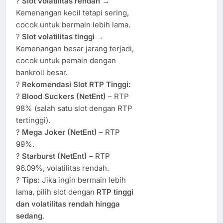
?
Slot volatilitas rendah
→
Kemenangan kecil tetapi sering,
cocok untuk bermain lebih lama.
?
Slot volatilitas tinggi
→
Kemenangan besar jarang terjadi,
cocok untuk pemain dengan
bankroll besar.
?
Rekomendasi Slot RTP Tinggi:
?
Blood Suckers (NetEnt)
– RTP
98% (salah satu slot dengan RTP
tertinggi).
?
Mega Joker (NetEnt)
– RTP
99%.
?
Starburst (NetEnt)
– RTP
96.09%, volatilitas rendah.
?
Tips:
Jika ingin bermain lebih
lama, pilih slot dengan
RTP tinggi
dan volatilitas rendah hingga
sedang
.