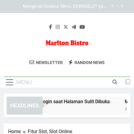
Skip
Mengenal Struktur Menu LEBAH4D yang Ringkas
to
dan Terarah
content
Mengenal Struktur Menu KAYA787 yang Ringkas
dan Terarah
Solusi LEBAH4D Login saat Halaman Sulit Dibuka
Mengenal Struktur Menu EDWINSLOT yang
Ringkas dan Terarah
Marlton Bistro
Nikmati Hidangan Lezat Di Marlton
Mengenal Struktur Menu LEBAH4D yang Ringkas
NEWSLETTER
RANDOM NEWS
dan Terarah
Bistro, Restoran Dengan Suasana Yang
Mengenal Struktur Menu KAYA787 yang Ringkas
Nyaman Untuk Berkumpul Bersama
dan Terarah
MENU
Keluarga.
lusi LEBAH4D Login saat Halaman Sulit Dibuka
Mengena
HEADLINES
Weeks Ago
2 Weeks A
Home
Fitur Slot, Slot Online