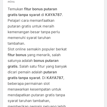
mins
Temukan
fitur bonus putaran
gratis tanpa syarat
di
KAYA787
.
Pelajari cara memanfaatkan
putaran gratis untuk meraih
kemenangan besar tanpa perlu
memenuhi syarat taruhan
tambahan.
Slot online semakin populer berkat
fitur bonus
yang menarik, salah
satunya adalah
bonus putaran
gratis
. Salah satu fitur yang banyak
dicari pemain adalah
putaran
gratis tanpa syarat
. Di
KAYA787
,
beberapa permainan slot
menawarkan kesempatan untuk
mendapatkan putaran gratis tanpa
syarat taruhan tambahan,
memberikan pemain peluang lebih