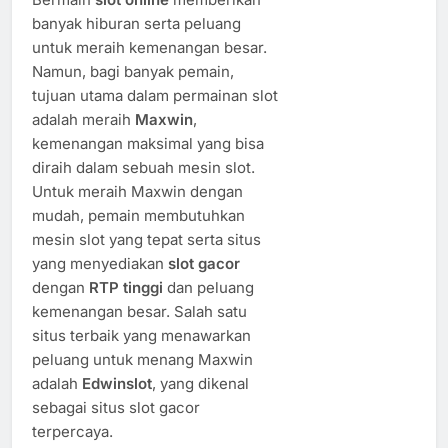
banyak hiburan serta peluang
untuk meraih kemenangan besar.
Namun, bagi banyak pemain,
tujuan utama dalam permainan slot
adalah meraih
Maxwin
,
kemenangan maksimal yang bisa
diraih dalam sebuah mesin slot.
Untuk meraih Maxwin dengan
mudah, pemain membutuhkan
mesin slot yang tepat serta situs
yang menyediakan
slot gacor
dengan
RTP tinggi
dan peluang
kemenangan besar. Salah satu
situs terbaik yang menawarkan
peluang untuk menang Maxwin
adalah
Edwinslot
, yang dikenal
sebagai situs slot gacor
terpercaya.