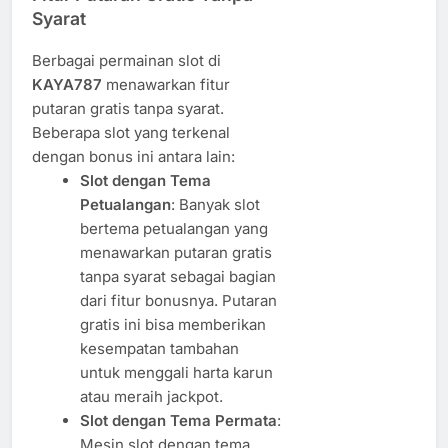
Syarat
Berbagai permainan slot di
KAYA787
menawarkan fitur
putaran gratis tanpa syarat.
Beberapa slot yang terkenal
dengan bonus ini antara lain:
Slot dengan Tema
Petualangan
: Banyak slot
bertema petualangan yang
menawarkan putaran gratis
tanpa syarat sebagai bagian
dari fitur bonusnya. Putaran
gratis ini bisa memberikan
kesempatan tambahan
untuk menggali harta karun
atau meraih jackpot.
Slot dengan Tema Permata
:
Mesin slot dengan tema