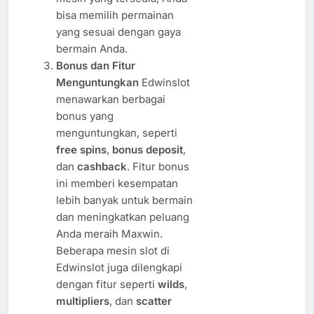
bisa memilih permainan
yang sesuai dengan gaya
bermain Anda.
Bonus dan Fitur
Menguntungkan
Edwinslot
menawarkan berbagai
bonus yang
menguntungkan, seperti
free spins
,
bonus deposit
,
dan
cashback
. Fitur bonus
ini memberi kesempatan
lebih banyak untuk bermain
dan meningkatkan peluang
Anda meraih Maxwin.
Beberapa mesin slot di
Edwinslot juga dilengkapi
dengan fitur seperti
wilds
,
multipliers
, dan
scatter