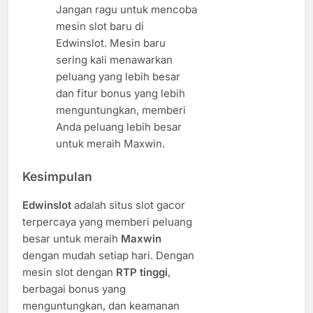
Jangan ragu untuk mencoba
mesin slot baru di
Edwinslot. Mesin baru
sering kali menawarkan
peluang yang lebih besar
dan fitur bonus yang lebih
menguntungkan, memberi
Anda peluang lebih besar
untuk meraih Maxwin.
Kesimpulan
Edwinslot
adalah situs slot gacor
terpercaya yang memberi peluang
besar untuk meraih
Maxwin
dengan mudah setiap hari. Dengan
mesin slot dengan
RTP tinggi
,
berbagai bonus yang
menguntungkan, dan keamanan