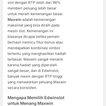
slot dengan RTP lebih dari 96%
memberi peluang lebih besar
untuk meraih kemenangan besar.
Maxwin
adalah kemenangan
maksimal yang bisa diraih pada
mesin slot. Kemenangan ini
biasanya dicapai ketika pemain
berhasil memicu fitur bonus atau
mendapatkan kombinasi simbol
tertentu yang menghasilkan hadiah
terbesar. Maxwin sangat menarik
karena hadiah yang diperoleh
sangat besar, dan di Edwinslot,
banyak mesin dengan RTP tinggi
yang menawarkan peluang Maxwin
secara konsisten.
Mengapa Memilih Edwinslot
untuk Menang Maxwin