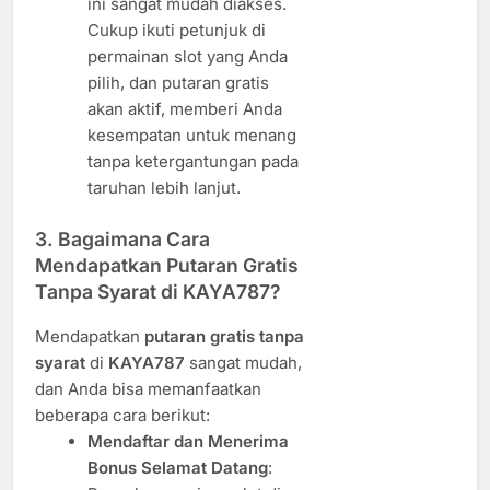
ini sangat mudah diakses.
Cukup ikuti petunjuk di
permainan slot yang Anda
pilih, dan putaran gratis
akan aktif, memberi Anda
kesempatan untuk menang
tanpa ketergantungan pada
taruhan lebih lanjut.
3. Bagaimana Cara
Mendapatkan Putaran Gratis
Tanpa Syarat di KAYA787?
Mendapatkan
putaran gratis tanpa
syarat
di
KAYA787
sangat mudah,
dan Anda bisa memanfaatkan
beberapa cara berikut:
Mendaftar dan Menerima
Bonus Selamat Datang
: