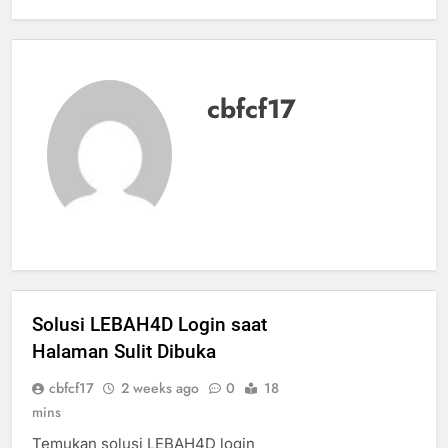
cbfcf17
Solusi LEBAH4D Login saat
Halaman Sulit Dibuka
cbfcf17
2 weeks ago
0
18
mins
Temukan solusi LEBAH4D login