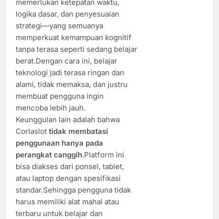
memerlukan ketepatan waktu,
logika dasar, dan penyesuaian
strategi—yang semuanya
memperkuat kemampuan kognitif
tanpa terasa seperti sedang belajar
berat.Dengan cara ini, belajar
teknologi jadi terasa ringan dan
alami, tidak memaksa, dan justru
membuat pengguna ingin
mencoba lebih jauh.
Keunggulan lain adalah bahwa
Corlaslot
tidak membatasi
penggunaan hanya pada
perangkat canggih
.Platform ini
bisa diakses dari ponsel, tablet,
atau laptop dengan spesifikasi
standar.Sehingga pengguna tidak
harus memiliki alat mahal atau
terbaru untuk belajar dan