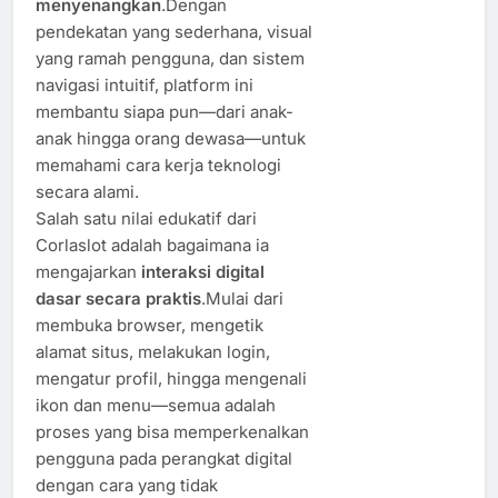
menyenangkan
.Dengan
pendekatan yang sederhana, visual
yang ramah pengguna, dan sistem
navigasi intuitif, platform ini
membantu siapa pun—dari anak-
anak hingga orang dewasa—untuk
memahami cara kerja teknologi
secara alami.
Salah satu nilai edukatif dari
Corlaslot adalah bagaimana ia
mengajarkan
interaksi digital
dasar secara praktis
.Mulai dari
membuka browser, mengetik
alamat situs, melakukan login,
mengatur profil, hingga mengenali
ikon dan menu—semua adalah
proses yang bisa memperkenalkan
pengguna pada perangkat digital
dengan cara yang tidak