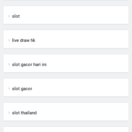
slot
live draw hk
slot gacor hari ini
slot gacor
slot thailand