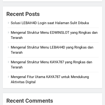
Recent Posts
Solusi LEBAH4D Login saat Halaman Sulit Dibuka
Mengenal Struktur Menu EDWINSLOT yang Ringkas dan
Terarah
Mengenal Struktur Menu LEBAH4D yang Ringkas dan
Terarah
Mengenal Struktur Menu KAYA787 yang Ringkas dan
Terarah
Mengenal Fitur Utama KAYA787 untuk Mendukung
Aktivitas Digital
Recent Comments