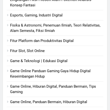
Konsep Fantasi
Esports, Gaming, Industri Digital
Fisika & Astronomi, Penemuan Ilmiah, Teori Relativitas,
Alam Semesta, Fiksi Ilmiah
Fitur Platform dan Produktivitas Digital
Fitur Slot, Slot Online
Game & Teknologi | Edukasi Digital
Game Online Panduan Gaming Gaya Hidup Digital
Keseimbangan Hidup
Game Online, Hiburan Digital, Panduan Bermain, Tips
Gaming
Game Online, Panduan Bermain, Hiburan Digital