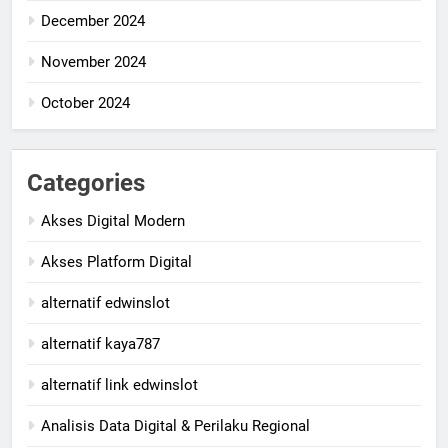
December 2024
November 2024
October 2024
Categories
Akses Digital Modern
Akses Platform Digital
alternatif edwinslot
alternatif kaya787
alternatif link edwinslot
Analisis Data Digital & Perilaku Regional