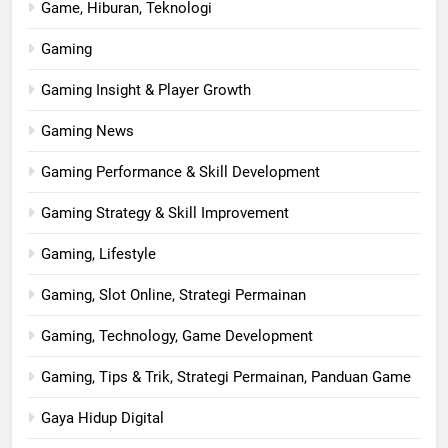
Game, Hiburan, Teknologi
Gaming
Gaming Insight & Player Growth
Gaming News
Gaming Performance & Skill Development
Gaming Strategy & Skill Improvement
Gaming, Lifestyle
Gaming, Slot Online, Strategi Permainan
Gaming, Technology, Game Development
Gaming, Tips & Trik, Strategi Permainan, Panduan Game
Gaya Hidup Digital