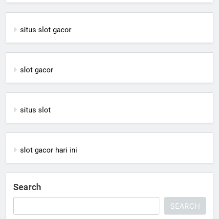
situs slot gacor
slot gacor
situs slot
slot gacor hari ini
Search
SEARCH