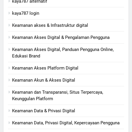
kaya787 alternatif
kaya787 login
Keamanan akses & Infrastruktur digital
Keamanan Akses Digital & Pengalaman Pengguna
Keamanan Akses Digital, Panduan Pengguna Online,
Edukasi Brand
Keamanan Akses Platform Digital
Keamanan Akun & Akses Digital
Keamanan dan Transparansi, Situs Terpercaya,
Keunggulan Platform
Keamanan Data & Privasi Digital
Keamanan Data, Privasi Digital, Kepercayaan Pengguna