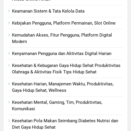
Keamanan Sistem & Tata Kelola Data
Kebijakan Pengguna, Platform Permainan, Slot Online
Kemudahan Akses, Fitur Pengguna, Platform Digital
Modern
Kenyamanan Pengguna dan Aktivitas Digital Harian
Kesehatan & Kebugaran Gaya Hidup Sehat Produktivitas
Olahraga & Aktivitas Fisik Tips Hidup Sehat
Kesehatan Harian, Manajemen Waktu, Produktivitas,
Gaya Hidup Sehat, Wellness
Kesehatan Mental, Gaming, Tim, Produktivitas,
Komunikasi
Kesehatan Pola Makan Seimbang Diabetes Nutrisi dan
Diet Gaya Hidup Sehat