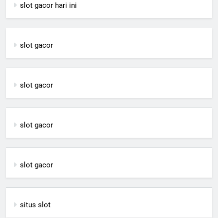
slot gacor hari ini
slot gacor
slot gacor
slot gacor
slot gacor
situs slot