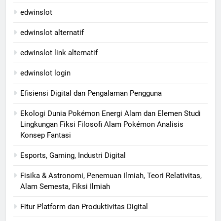
edwinslot
edwinslot alternatif
edwinslot link alternatif
edwinslot login
Efisiensi Digital dan Pengalaman Pengguna
Ekologi Dunia Pokémon Energi Alam dan Elemen Studi
Lingkungan Fiksi Filosofi Alam Pokémon Analisis
Konsep Fantasi
Esports, Gaming, Industri Digital
Fisika & Astronomi, Penemuan Ilmiah, Teori Relativitas,
Alam Semesta, Fiksi Ilmiah
Fitur Platform dan Produktivitas Digital