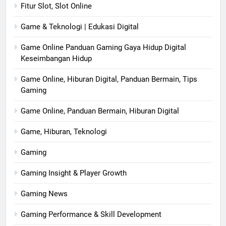
Fitur Slot, Slot Online
Game & Teknologi | Edukasi Digital
Game Online Panduan Gaming Gaya Hidup Digital
Keseimbangan Hidup
Game Online, Hiburan Digital, Panduan Bermain, Tips
Gaming
Game Online, Panduan Bermain, Hiburan Digital
Game, Hiburan, Teknologi
Gaming
Gaming Insight & Player Growth
Gaming News
Gaming Performance & Skill Development