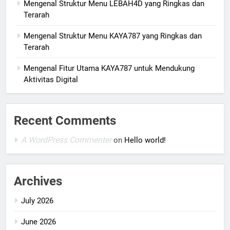
Mengenal Struktur Menu LEBAH4D yang Ringkas dan
Terarah
Mengenal Struktur Menu KAYA787 yang Ringkas dan
Terarah
Mengenal Fitur Utama KAYA787 untuk Mendukung
Aktivitas Digital
Recent Comments
A WordPress Commenter
on
Hello world!
Archives
July 2026
June 2026