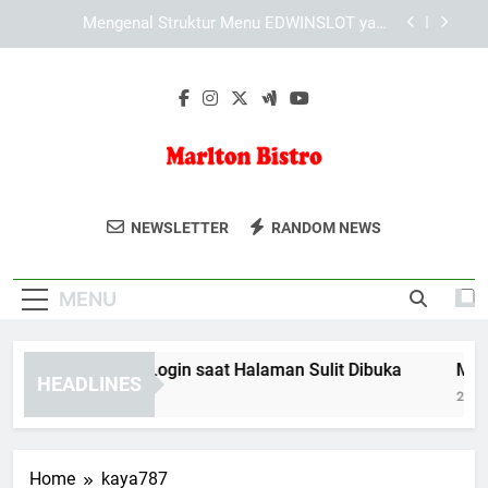
Skip
Mengenal Struktur Menu LEBAH4D yang Ringkas
to
dan Terarah
content
Mengenal Struktur Menu KAYA787 yang Ringkas
dan Terarah
Solusi LEBAH4D Login saat Halaman Sulit Dibuka
Mengenal Struktur Menu EDWINSLOT yang
Ringkas dan Terarah
Marlton Bistro
Nikmati Hidangan Lezat Di Marlton
Mengenal Struktur Menu LEBAH4D yang Ringkas
NEWSLETTER
RANDOM NEWS
dan Terarah
Bistro, Restoran Dengan Suasana Yang
Mengenal Struktur Menu KAYA787 yang Ringkas
Nyaman Untuk Berkumpul Bersama
dan Terarah
MENU
Keluarga.
olusi LEBAH4D Login saat Halaman Sulit Dibuka
Mengena
HEADLINES
Weeks Ago
2 Weeks A
Home
kaya787