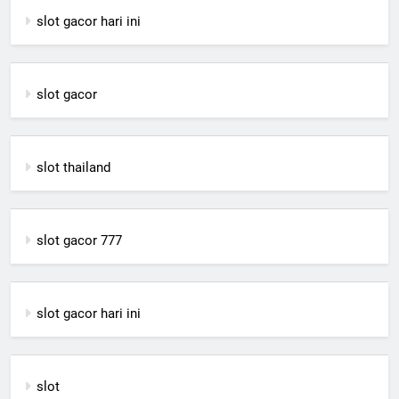
slot gacor hari ini
slot gacor
slot thailand
slot gacor 777
slot gacor hari ini
slot