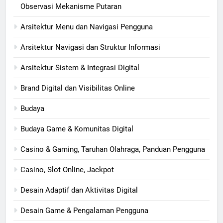
Observasi Mekanisme Putaran
Arsitektur Menu dan Navigasi Pengguna
Arsitektur Navigasi dan Struktur Informasi
Arsitektur Sistem & Integrasi Digital
Brand Digital dan Visibilitas Online
Budaya
Budaya Game & Komunitas Digital
Casino & Gaming, Taruhan Olahraga, Panduan Pengguna
Casino, Slot Online, Jackpot
Desain Adaptif dan Aktivitas Digital
Desain Game & Pengalaman Pengguna