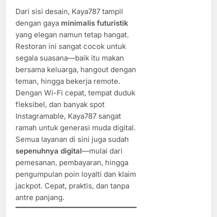
Dari sisi desain, Kaya787 tampil
dengan gaya
minimalis futuristik
yang elegan namun tetap hangat.
Restoran ini sangat cocok untuk
segala suasana—baik itu makan
bersama keluarga, hangout dengan
teman, hingga bekerja remote.
Dengan Wi-Fi cepat, tempat duduk
fleksibel, dan banyak spot
Instagramable, Kaya787 sangat
ramah untuk generasi muda digital.
Semua layanan di sini juga sudah
sepenuhnya digital
—mulai dari
pemesanan, pembayaran, hingga
pengumpulan poin loyalti dan klaim
jackpot. Cepat, praktis, dan tanpa
antre panjang.