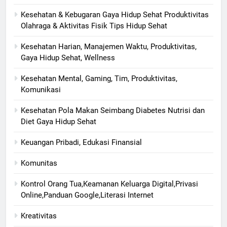
Kesehatan & Kebugaran Gaya Hidup Sehat Produktivitas
Olahraga & Aktivitas Fisik Tips Hidup Sehat
Kesehatan Harian, Manajemen Waktu, Produktivitas,
Gaya Hidup Sehat, Wellness
Kesehatan Mental, Gaming, Tim, Produktivitas,
Komunikasi
Kesehatan Pola Makan Seimbang Diabetes Nutrisi dan
Diet Gaya Hidup Sehat
Keuangan Pribadi, Edukasi Finansial
Komunitas
Kontrol Orang Tua,Keamanan Keluarga Digital,Privasi
Online,Panduan Google,Literasi Internet
Kreativitas