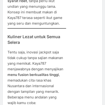
syarat ribet
, tanpa perlu ikut
undian yang menunggu lama.
Konsep ini membuat makan di
Kaya787 terasa seperti ikut game
yang seru dan menguntungkan.
Kuliner Lezat untuk Semua
Selera
Tentu saja, inovasi jackpot saja
tidak cukup tanpa sajian makanan
yang memikat. Kaya787
menjawabnya dengan menyajikan
menu fusion berkualitas tinggi
,
memadukan cita rasa khas
Nusantara dan internasional
dengan tampilan yang menarik.
Beberapa menu andalan yang
wajib kamu coba: