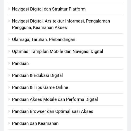
Navigasi Digital dan Struktur Platform
Navigasi Digital, Arsitektur Informasi, Pengalaman
Pengguna, Keamanan Akses
Olahraga, Taruhan, Perbandingan
Optimasi Tampilan Mobile dan Navigasi Digital
Panduan
Panduan & Edukasi Digital
Panduan & Tips Game Online
Panduan Akses Mobile dan Performa Digital
Panduan Browser dan Optimalisasi Akses
Panduan dan Keamanan