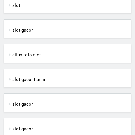
slot
slot gacor
situs toto slot
slot gacor hari ini
slot gacor
slot gacor