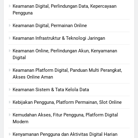
Keamanan Digital, Perlindungan Data, Kepercayaan
Pengguna
Keamanan Digital, Permainan Online
Keamanan Infrastruktur & Teknologi Jaringan
Keamanan Online, Perlindungan Akun, Kenyamanan
Digital
Keamanan Platform Digital, Panduan Multi Perangkat,
Akses Online Aman
Keamanan Sistem & Tata Kelola Data
Kebijakan Pengguna, Platform Permainan, Slot Online
Kemudahan Akses, Fitur Pengguna, Platform Digital
Modern
Kenyamanan Pengguna dan Aktivitas Digital Harian