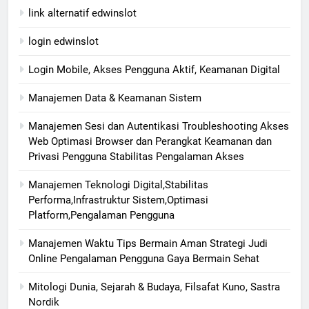
link alternatif edwinslot
login edwinslot
Login Mobile, Akses Pengguna Aktif, Keamanan Digital
Manajemen Data & Keamanan Sistem
Manajemen Sesi dan Autentikasi Troubleshooting Akses
Web Optimasi Browser dan Perangkat Keamanan dan
Privasi Pengguna Stabilitas Pengalaman Akses
Manajemen Teknologi Digital,Stabilitas
Performa,Infrastruktur Sistem,Optimasi
Platform,Pengalaman Pengguna
Manajemen Waktu Tips Bermain Aman Strategi Judi
Online Pengalaman Pengguna Gaya Bermain Sehat
Mitologi Dunia, Sejarah & Budaya, Filsafat Kuno, Sastra
Nordik