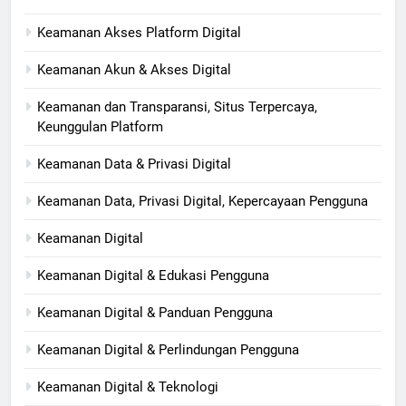
Keamanan Akses Platform Digital
Keamanan Akun & Akses Digital
Keamanan dan Transparansi, Situs Terpercaya,
Keunggulan Platform
Keamanan Data & Privasi Digital
Keamanan Data, Privasi Digital, Kepercayaan Pengguna
Keamanan Digital
Keamanan Digital & Edukasi Pengguna
Keamanan Digital & Panduan Pengguna
Keamanan Digital & Perlindungan Pengguna
Keamanan Digital & Teknologi