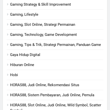
Gaming Strategy & Skill Improvement
Gaming, Lifestyle
Gaming, Slot Online, Strategi Permainan
Gaming, Technology, Game Development
Gaming, Tips & Trik, Strategi Permainan, Panduan Game
Gaya Hidup Digital
Hiburan Online
Hobi
HORAS88, Judi Online, Rekomendasi Situs
HORAS88, Sistem Pembayaran, Judi Online, Pemula
HORAS88, Slot Online, Judi Online, Wild Symbol, Scatter