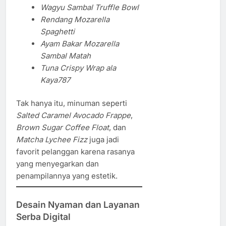
Wagyu Sambal Truffle Bowl
Rendang Mozarella
Spaghetti
Ayam Bakar Mozarella
Sambal Matah
Tuna Crispy Wrap ala
Kaya787
Tak hanya itu, minuman seperti
Salted Caramel Avocado Frappe
,
Brown Sugar Coffee Float
, dan
Matcha Lychee Fizz
juga jadi
favorit pelanggan karena rasanya
yang menyegarkan dan
penampilannya yang estetik.
Desain Nyaman dan Layanan
Serba Digital