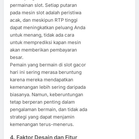
permainan slot. Setiap putaran
pada mesin slot adalah peristiwa
acak, dan meskipun RTP tinggi
dapat meningkatkan peluang Anda
untuk menang, tidak ada cara
untuk memprediksi kapan mesin
akan memberikan pembayaran
besar.
Pemain yang bermain di slot gacor
hari ini sering merasa beruntung
karena mereka mendapatkan
kemenangan lebih sering daripada
biasanya. Namun, keberuntungan
tetap berperan penting dalam
pengalaman bermain, dan tidak ada
strategi yang dapat menjamin
kemenangan terus-menerus.
4.
Faktor Desain dan Fitur