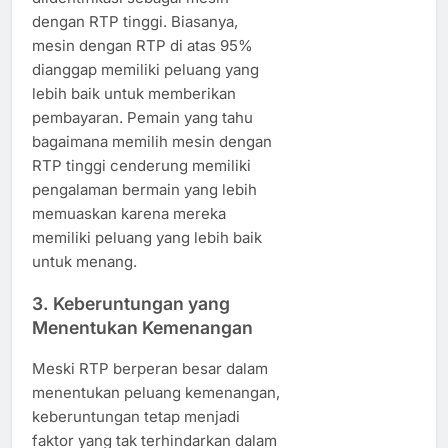
dengan RTP tinggi. Biasanya,
mesin dengan RTP di atas 95%
dianggap memiliki peluang yang
lebih baik untuk memberikan
pembayaran. Pemain yang tahu
bagaimana memilih mesin dengan
RTP tinggi cenderung memiliki
pengalaman bermain yang lebih
memuaskan karena mereka
memiliki peluang yang lebih baik
untuk menang.
3.
Keberuntungan yang
Menentukan Kemenangan
Meski RTP berperan besar dalam
menentukan peluang kemenangan,
keberuntungan tetap menjadi
faktor yang tak terhindarkan dalam