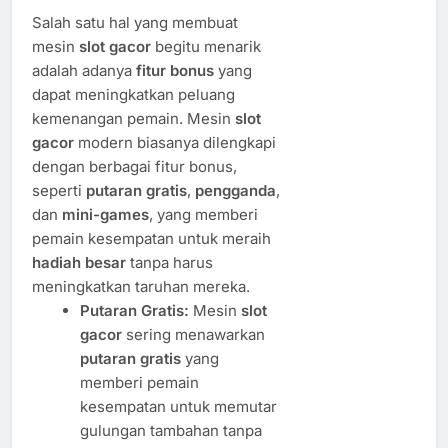
Salah satu hal yang membuat
mesin
slot gacor
begitu menarik
adalah adanya
fitur bonus
yang
dapat meningkatkan peluang
kemenangan pemain. Mesin
slot
gacor
modern biasanya dilengkapi
dengan berbagai fitur bonus,
seperti
putaran gratis
,
pengganda
,
dan
mini-games
, yang memberi
pemain kesempatan untuk meraih
hadiah besar
tanpa harus
meningkatkan taruhan mereka.
Putaran Gratis:
Mesin
slot
gacor
sering menawarkan
putaran gratis
yang
memberi pemain
kesempatan untuk memutar
gulungan tambahan tanpa