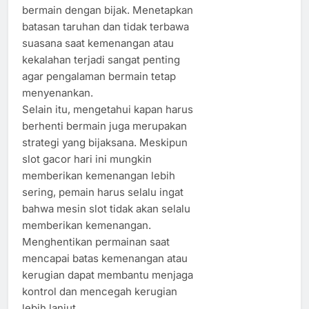
bermain dengan bijak. Menetapkan
batasan taruhan dan tidak terbawa
suasana saat kemenangan atau
kekalahan terjadi sangat penting
agar pengalaman bermain tetap
menyenankan.
Selain itu, mengetahui kapan harus
berhenti bermain juga merupakan
strategi yang bijaksana. Meskipun
slot gacor hari ini mungkin
memberikan kemenangan lebih
sering, pemain harus selalu ingat
bahwa mesin slot tidak akan selalu
memberikan kemenangan.
Menghentikan permainan saat
mencapai batas kemenangan atau
kerugian dapat membantu menjaga
kontrol dan mencegah kerugian
lebih lanjut.