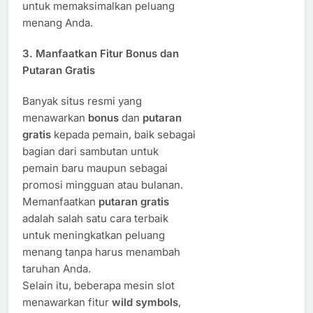
untuk memaksimalkan peluang
menang Anda.
3.
Manfaatkan Fitur Bonus dan
Putaran Gratis
Banyak situs resmi yang
menawarkan
bonus
dan
putaran
gratis
kepada pemain, baik sebagai
bagian dari sambutan untuk
pemain baru maupun sebagai
promosi mingguan atau bulanan.
Memanfaatkan
putaran gratis
adalah salah satu cara terbaik
untuk meningkatkan peluang
menang tanpa harus menambah
taruhan Anda.
Selain itu, beberapa mesin slot
menawarkan fitur
wild symbols
,