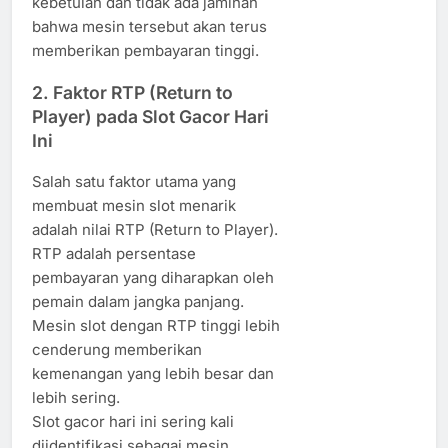
kebetulan dan tidak ada jaminan
bahwa mesin tersebut akan terus
memberikan pembayaran tinggi.
2.
Faktor RTP (Return to
Player) pada Slot Gacor Hari
Ini
Salah satu faktor utama yang
membuat mesin slot menarik
adalah nilai RTP (Return to Player).
RTP adalah persentase
pembayaran yang diharapkan oleh
pemain dalam jangka panjang.
Mesin slot dengan RTP tinggi lebih
cenderung memberikan
kemenangan yang lebih besar dan
lebih sering.
Slot gacor hari ini sering kali
diidentifikasi sebagai mesin