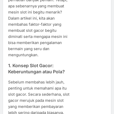
apa sebenarnya yang membuat
mesin slot ini begitu menarik?
Dalam artikel ini, kita akan
membahas faktor-faktor yang
membuat slot gacor begitu
diminati serta mengapa mesin ini
bisa memberikan pengalaman
bermain yang seru dan
menguntungkan.
1.
Konsep Slot Gacor:
Keberuntungan atau Pola?
Sebelum membahas lebih jauh,
penting untuk memahami apa itu
slot gacor. Secara sederhana, slot
gacor merujuk pada mesin slot
yang memberikan pembayaran
lebih sering daripada biasanya.