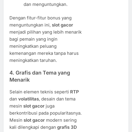
dan menguntungkan.
Dengan fitur-fitur bonus yang
menguntungkan ini,
slot gacor
menjadi pilihan yang lebih menarik
bagi pemain yang ingin
meningkatkan peluang
kemenangan mereka tanpa harus
meningkatkan taruhan.
4.
Grafis dan Tema yang
Menarik
Selain elemen teknis seperti
RTP
dan
volatilitas
, desain dan tema
mesin
slot gacor
juga
berkontribusi pada popularitasnya.
Mesin
slot gacor
modern sering
kali dilengkapi dengan
grafis 3D