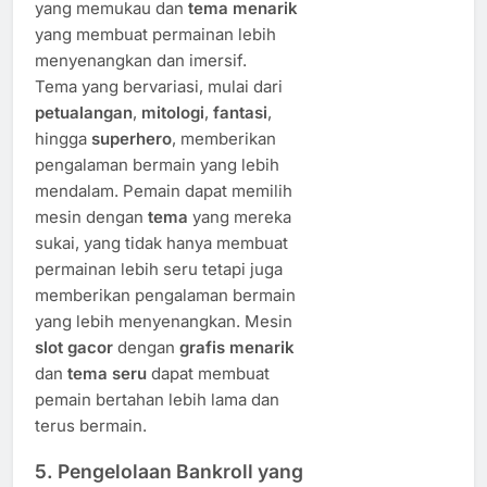
yang memukau dan
tema menarik
yang membuat permainan lebih
menyenangkan dan imersif.
Tema yang bervariasi, mulai dari
petualangan
,
mitologi
,
fantasi
,
hingga
superhero
, memberikan
pengalaman bermain yang lebih
mendalam. Pemain dapat memilih
mesin dengan
tema
yang mereka
sukai, yang tidak hanya membuat
permainan lebih seru tetapi juga
memberikan pengalaman bermain
yang lebih menyenangkan. Mesin
slot gacor
dengan
grafis menarik
dan
tema seru
dapat membuat
pemain bertahan lebih lama dan
terus bermain.
5.
Pengelolaan Bankroll yang