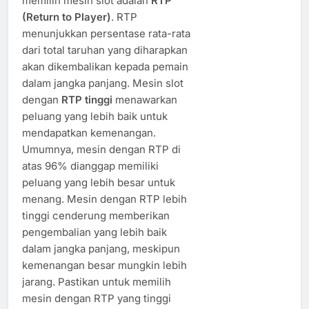
memilih mesin slot adalah
RTP
(Return to Player)
. RTP
menunjukkan persentase rata-rata
dari total taruhan yang diharapkan
akan dikembalikan kepada pemain
dalam jangka panjang. Mesin slot
dengan
RTP tinggi
menawarkan
peluang yang lebih baik untuk
mendapatkan kemenangan.
Umumnya, mesin dengan RTP di
atas 96% dianggap memiliki
peluang yang lebih besar untuk
menang. Mesin dengan RTP lebih
tinggi cenderung memberikan
pengembalian yang lebih baik
dalam jangka panjang, meskipun
kemenangan besar mungkin lebih
jarang. Pastikan untuk memilih
mesin dengan RTP yang tinggi