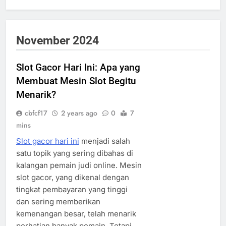
November 2024
Slot Gacor Hari Ini: Apa yang
Membuat Mesin Slot Begitu
Menarik?
cbfcf17
2 years ago
0
7
mins
Slot gacor hari ini
menjadi salah
satu topik yang sering dibahas di
kalangan pemain judi online. Mesin
slot gacor, yang dikenal dengan
tingkat pembayaran yang tinggi
dan sering memberikan
kemenangan besar, telah menarik
perhatian banyak pemain. Tetapi,