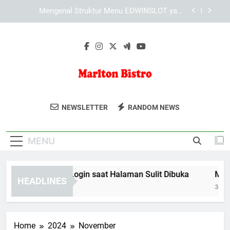
Skip
Mengenal Struktur Menu LEBAH4D yang Ringkas
to
dan Terarah
content
Mengenal Struktur Menu KAYA787 yang Ringkas
dan Terarah
Solusi LEBAH4D Login saat Halaman Sulit Dibuka
Mengenal Struktur Menu EDWINSLOT yang
Ringkas dan Terarah
Marlton Bistro
Nikmati Hidangan Lezat Di Marlton
Mengenal Struktur Menu LEBAH4D yang Ringkas
NEWSLETTER
RANDOM NEWS
dan Terarah
Bistro, Restoran Dengan Suasana Yang
Mengenal Struktur Menu KAYA787 yang Ringkas
Nyaman Untuk Berkumpul Bersama
dan Terarah
MENU
Keluarga.
lusi LEBAH4D Login saat Halaman Sulit Dibuka
Mengena
HEADLINES
Weeks Ago
3 Weeks A
Home
2024
November