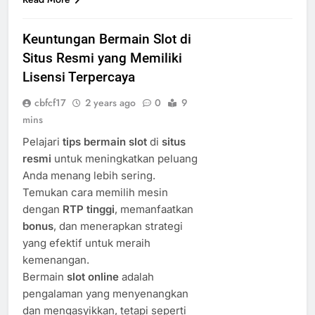
Keuntungan Bermain Slot di
Situs Resmi yang Memiliki
Lisensi Terpercaya
cbfcf17
2 years ago
0
9
mins
Pelajari
tips bermain slot
di
situs
resmi
untuk meningkatkan peluang
Anda menang lebih sering.
Temukan cara memilih mesin
dengan
RTP tinggi
, memanfaatkan
bonus
, dan menerapkan strategi
yang efektif untuk meraih
kemenangan.
Bermain
slot online
adalah
pengalaman yang menyenangkan
dan mengasyikkan, tetapi seperti