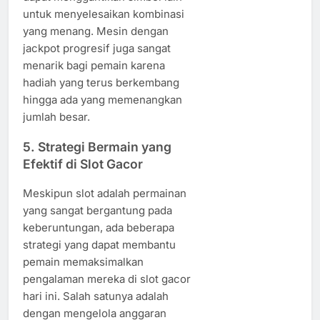
untuk menyelesaikan kombinasi
yang menang. Mesin dengan
jackpot progresif juga sangat
menarik bagi pemain karena
hadiah yang terus berkembang
hingga ada yang memenangkan
jumlah besar.
5.
Strategi Bermain yang
Efektif di Slot Gacor
Meskipun slot adalah permainan
yang sangat bergantung pada
keberuntungan, ada beberapa
strategi yang dapat membantu
pemain memaksimalkan
pengalaman mereka di slot gacor
hari ini. Salah satunya adalah
dengan mengelola anggaran