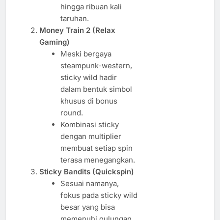
hingga ribuan kali
taruhan.
Money Train 2 (Relax
Gaming)
Meski bergaya
steampunk-western,
sticky wild hadir
dalam bentuk simbol
khusus di bonus
round.
Kombinasi sticky
dengan multiplier
membuat setiap spin
terasa menegangkan.
Sticky Bandits (Quickspin)
Sesuai namanya,
fokus pada sticky wild
besar yang bisa
memenuhi gulungan.