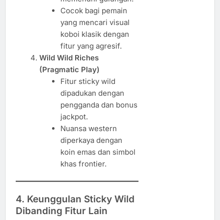
Cocok bagi pemain
yang mencari visual
koboi klasik dengan
fitur yang agresif.
Wild Wild Riches
(Pragmatic Play)
Fitur sticky wild
dipadukan dengan
pengganda dan bonus
jackpot.
Nuansa western
diperkaya dengan
koin emas dan simbol
khas frontier.
4. Keunggulan Sticky Wild
Dibanding Fitur Lain