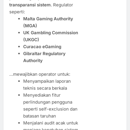
transparansi sistem
. Regulator
seperti:
Malta Gaming Authority
(MGA)
UK Gambling Commission
(UKGC)
Curacao eGaming
Gibraltar Regulatory
Authority
…mewajibkan operator untuk:
Menyampaikan laporan
teknis secara berkala
Menyediakan fitur
perlindungan pengguna
seperti self-exclusion dan
batasan taruhan
Menjalani audit acak untuk
menjaga kepatuhan sistem