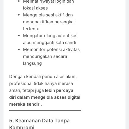
Melihat riwayat login dan
lokasi akses
Mengelola sesi aktif dan
menonaktifkan perangkat
tertentu
Mengatur ulang autentikasi
atau mengganti kata sandi
Memonitor potensi aktivitas
mencurigakan secara
langsung
Dengan kendali penuh atas akun,
profesional tidak hanya merasa
aman, tetapi juga
lebih percaya
diri dalam mengelola akses digital
mereka sendiri.
5. Keamanan Data Tanpa
Kompromi