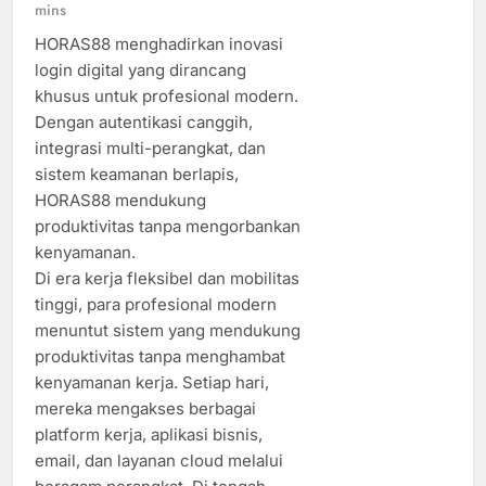
mins
HORAS88 menghadirkan inovasi
login digital yang dirancang
khusus untuk profesional modern.
Dengan autentikasi canggih,
integrasi multi-perangkat, dan
sistem keamanan berlapis,
HORAS88 mendukung
produktivitas tanpa mengorbankan
kenyamanan.
Di era kerja fleksibel dan mobilitas
tinggi, para profesional modern
menuntut sistem yang mendukung
produktivitas tanpa menghambat
kenyamanan kerja. Setiap hari,
mereka mengakses berbagai
platform kerja, aplikasi bisnis,
email, dan layanan cloud melalui