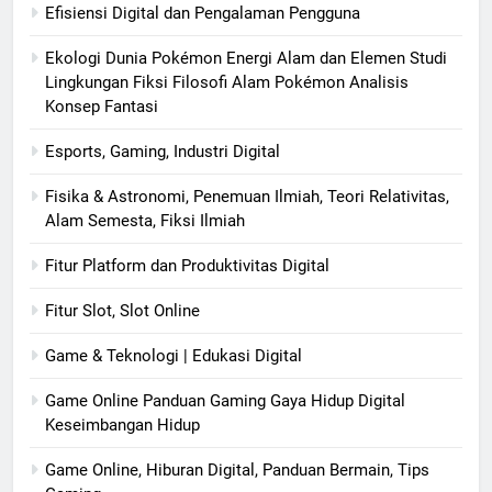
Efisiensi Digital dan Pengalaman Pengguna
Ekologi Dunia Pokémon Energi Alam dan Elemen Studi
Lingkungan Fiksi Filosofi Alam Pokémon Analisis
Konsep Fantasi
Esports, Gaming, Industri Digital
Fisika & Astronomi, Penemuan Ilmiah, Teori Relativitas,
Alam Semesta, Fiksi Ilmiah
Fitur Platform dan Produktivitas Digital
Fitur Slot, Slot Online
Game & Teknologi | Edukasi Digital
Game Online Panduan Gaming Gaya Hidup Digital
Keseimbangan Hidup
Game Online, Hiburan Digital, Panduan Bermain, Tips