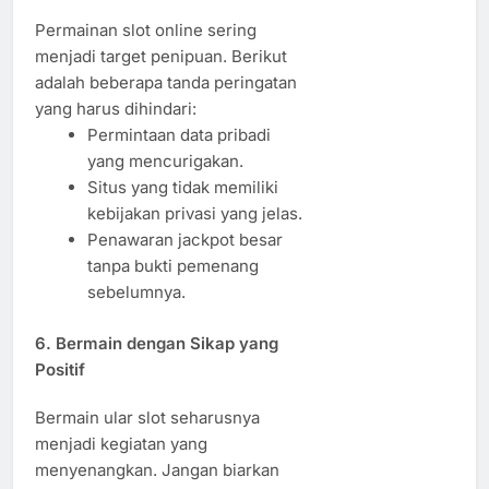
Permainan slot online sering
menjadi target penipuan. Berikut
adalah beberapa tanda peringatan
yang harus dihindari:
Permintaan data pribadi
yang mencurigakan.
Situs yang tidak memiliki
kebijakan privasi yang jelas.
Penawaran jackpot besar
tanpa bukti pemenang
sebelumnya.
6.
Bermain dengan Sikap yang
Positif
Bermain ular slot seharusnya
menjadi kegiatan yang
menyenangkan. Jangan biarkan