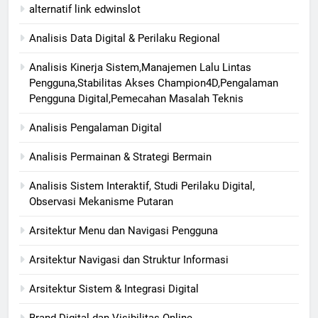
alternatif link edwinslot
Analisis Data Digital & Perilaku Regional
Analisis Kinerja Sistem,Manajemen Lalu Lintas
Pengguna,Stabilitas Akses Champion4D,Pengalaman
Pengguna Digital,Pemecahan Masalah Teknis
Analisis Pengalaman Digital
Analisis Permainan & Strategi Bermain
Analisis Sistem Interaktif, Studi Perilaku Digital,
Observasi Mekanisme Putaran
Arsitektur Menu dan Navigasi Pengguna
Arsitektur Navigasi dan Struktur Informasi
Arsitektur Sistem & Integrasi Digital
Brand Digital dan Visibilitas Online