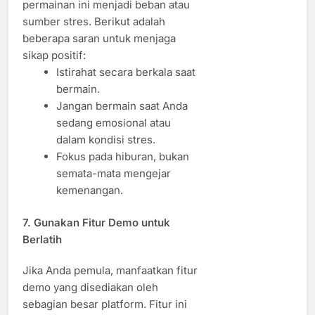
permainan ini menjadi beban atau
sumber stres. Berikut adalah
beberapa saran untuk menjaga
sikap positif:
Istirahat secara berkala saat
bermain.
Jangan bermain saat Anda
sedang emosional atau
dalam kondisi stres.
Fokus pada hiburan, bukan
semata-mata mengejar
kemenangan.
7.
Gunakan Fitur Demo untuk
Berlatih
Jika Anda pemula, manfaatkan fitur
demo yang disediakan oleh
sebagian besar platform. Fitur ini