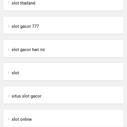
slot thailand
slot gacor 777
slot gacor hari ini
slot
situs slot gacor
slot online