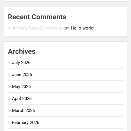
Recent Comments
A WordPress Commenter
on
Hello world!
Archives
July 2026
June 2026
May 2026
April 2026
March 2026
February 2026