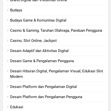
Budaya
Budaya Game & Komunitas Digital
Casino & Gaming, Taruhan Olahraga, Panduan Pengguna
Casino, Slot Online, Jackpot
Desain Adaptif dan Aktivitas Digital
Desain Game & Pengalaman Pengguna
Desain Hiburan Digital, Pengalaman Visual, Edukasi Slot
Modern
Desain Platform dan Pengalaman Digital
Desain Platform dan Pengalaman Pengguna
Edukasi