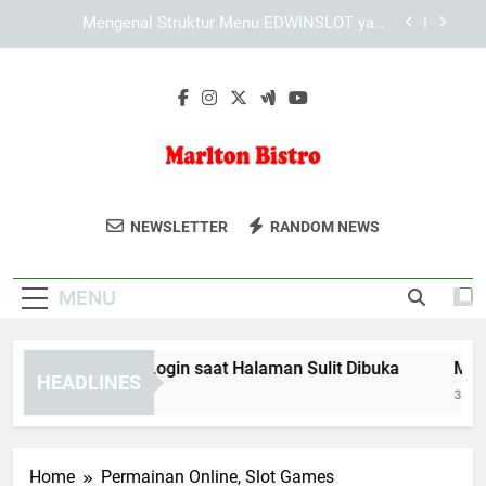
Skip
Mengenal Struktur Menu LEBAH4D yang Ringkas
to
dan Terarah
content
Mengenal Struktur Menu KAYA787 yang Ringkas
dan Terarah
Solusi LEBAH4D Login saat Halaman Sulit Dibuka
Mengenal Struktur Menu EDWINSLOT yang
Ringkas dan Terarah
Marlton Bistro
Nikmati Hidangan Lezat Di Marlton
Mengenal Struktur Menu LEBAH4D yang Ringkas
NEWSLETTER
RANDOM NEWS
dan Terarah
Bistro, Restoran Dengan Suasana Yang
Mengenal Struktur Menu KAYA787 yang Ringkas
Nyaman Untuk Berkumpul Bersama
dan Terarah
MENU
Keluarga.
olusi LEBAH4D Login saat Halaman Sulit Dibuka
Mengen
HEADLINES
 Weeks Ago
3 Weeks 
Home
Permainan Online, Slot Games