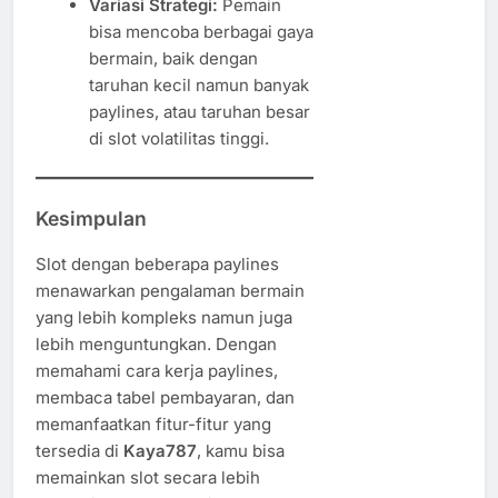
Variasi Strategi:
Pemain
bisa mencoba berbagai gaya
bermain, baik dengan
taruhan kecil namun banyak
paylines, atau taruhan besar
di slot volatilitas tinggi.
Kesimpulan
Slot dengan beberapa paylines
menawarkan pengalaman bermain
yang lebih kompleks namun juga
lebih menguntungkan. Dengan
memahami cara kerja paylines,
membaca tabel pembayaran, dan
memanfaatkan fitur-fitur yang
tersedia di
Kaya787
, kamu bisa
memainkan slot secara lebih