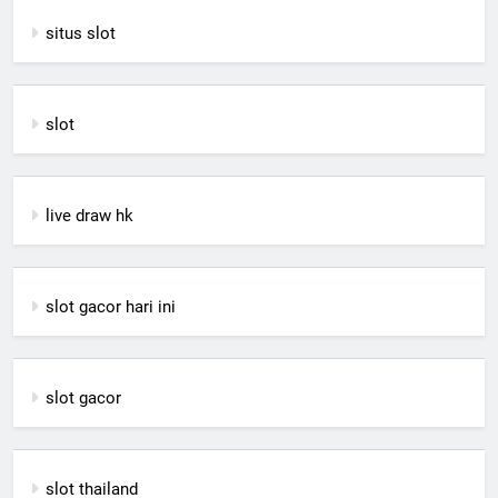
situs slot
slot
live draw hk
slot gacor hari ini
slot gacor
slot thailand