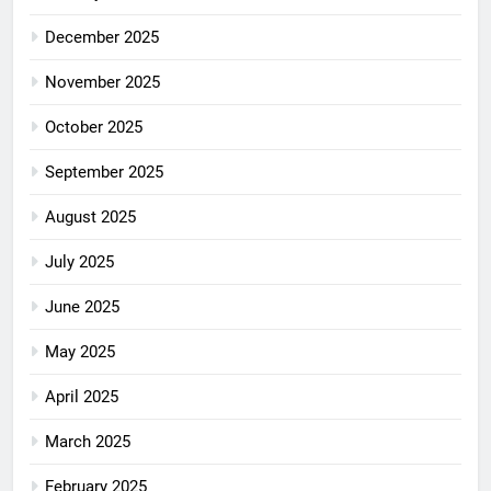
December 2025
November 2025
October 2025
September 2025
August 2025
July 2025
June 2025
May 2025
April 2025
March 2025
February 2025