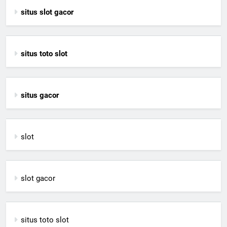
situs slot gacor
situs toto slot
situs gacor
slot
slot gacor
situs toto slot