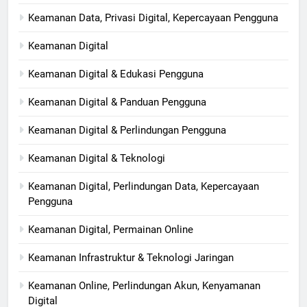
Keamanan Data, Privasi Digital, Kepercayaan Pengguna
Keamanan Digital
Keamanan Digital & Edukasi Pengguna
Keamanan Digital & Panduan Pengguna
Keamanan Digital & Perlindungan Pengguna
Keamanan Digital & Teknologi
Keamanan Digital, Perlindungan Data, Kepercayaan
Pengguna
Keamanan Digital, Permainan Online
Keamanan Infrastruktur & Teknologi Jaringan
Keamanan Online, Perlindungan Akun, Kenyamanan
Digital