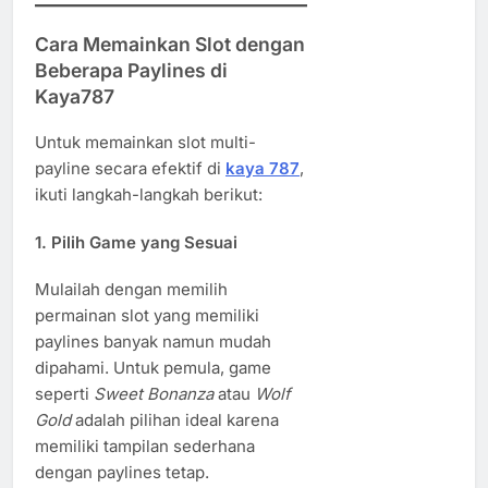
Cara Memainkan Slot dengan
Beberapa Paylines di
Kaya787
Untuk memainkan slot multi-
payline secara efektif di
kaya 787
,
ikuti langkah-langkah berikut:
1.
Pilih Game yang Sesuai
Mulailah dengan memilih
permainan slot yang memiliki
paylines banyak namun mudah
dipahami. Untuk pemula, game
seperti
Sweet Bonanza
atau
Wolf
Gold
adalah pilihan ideal karena
memiliki tampilan sederhana
dengan paylines tetap.