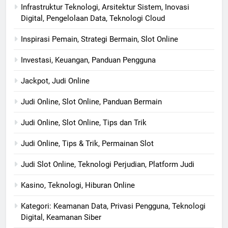
Infrastruktur Teknologi, Arsitektur Sistem, Inovasi
Digital, Pengelolaan Data, Teknologi Cloud
Inspirasi Pemain, Strategi Bermain, Slot Online
Investasi, Keuangan, Panduan Pengguna
Jackpot, Judi Online
Judi Online, Slot Online, Panduan Bermain
Judi Online, Slot Online, Tips dan Trik
Judi Online, Tips & Trik, Permainan Slot
Judi Slot Online, Teknologi Perjudian, Platform Judi
Kasino, Teknologi, Hiburan Online
Kategori: Keamanan Data, Privasi Pengguna, Teknologi
Digital, Keamanan Siber