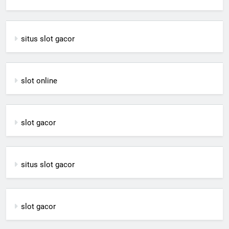
situs slot gacor
slot online
slot gacor
situs slot gacor
slot gacor