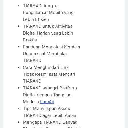
TIARA4D dengan
Pengalaman Mobile yang
Lebih Efisien
TIARA4D untuk Aktivitas
Digital Harian yang Lebih
Praktis
Panduan Mengatasi Kendala
Umum saat Membuka
TIARA4D
Cara Menghindari Link
Tidak Resmi saat Mencari
TIARA4D
TIARA4D sebagai Platform
Digital dengan Tampilan
Modern
tiara4d
Tips Menyimpan Akses
TIARA4D agar Lebih Aman
Mengapa TIARA4D Banyak