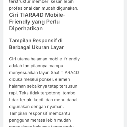
terstruktur memberi kesan lebih
profesional dan mudah digunakan.
Ciri TIARA4D Mobile-
Friendly yang Perlu
Diperhatikan
Tampilan Responsif di
Berbagai Ukuran Layar
Ciri utama halaman mobile-friendly
adalah tampilannya mampu
menyesuaikan layar. Saat TIARA4D
dibuka melalui ponsel, elemen
halaman sebaiknya tetap tersusun
rapi. Teks tidak terpotong, tombol
tidak terlalu kecil, dan menu dapat
digunakan dengan nyaman.
Tampilan responsif membantu
pengguna merasa lebih mudah
mengakses halaman tanpa perlu