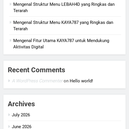
Mengenal Struktur Menu LEBAH4D yang Ringkas dan
Terarah
Mengenal Struktur Menu KAYA787 yang Ringkas dan
Terarah
Mengenal Fitur Utama KAYA787 untuk Mendukung
Aktivitas Digital
Recent Comments
A WordPress Commenter
on
Hello world!
Archives
July 2026
June 2026