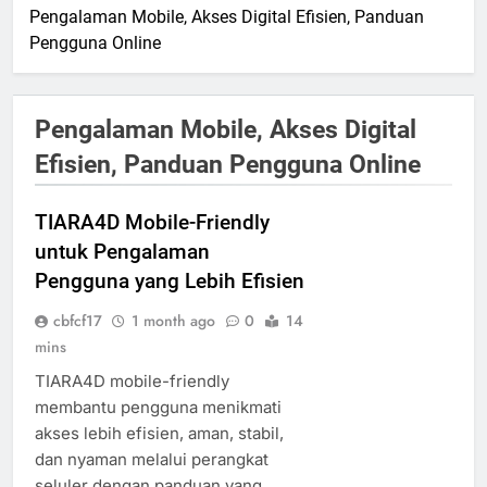
Pengalaman Mobile, Akses Digital Efisien, Panduan
Pengguna Online
Pengalaman Mobile, Akses Digital
Efisien, Panduan Pengguna Online
TIARA4D Mobile-Friendly
untuk Pengalaman
Pengguna yang Lebih Efisien
cbfcf17
1 month ago
0
14
mins
TIARA4D mobile-friendly
membantu pengguna menikmati
akses lebih efisien, aman, stabil,
dan nyaman melalui perangkat
seluler dengan panduan yang