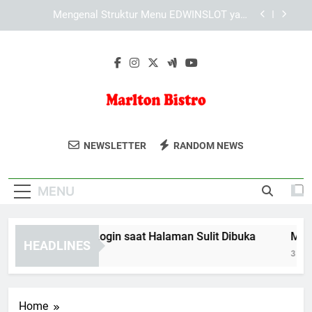
Skip
Mengenal Struktur Menu LEBAH4D yang Ringkas
to
dan Terarah
content
Mengenal Struktur Menu KAYA787 yang Ringkas
dan Terarah
Solusi LEBAH4D Login saat Halaman Sulit Dibuka
Mengenal Struktur Menu EDWINSLOT yang
Ringkas dan Terarah
Marlton Bistro
Nikmati Hidangan Lezat Di Marlton
Mengenal Struktur Menu LEBAH4D yang Ringkas
NEWSLETTER
RANDOM NEWS
dan Terarah
Bistro, Restoran Dengan Suasana Yang
Mengenal Struktur Menu KAYA787 yang Ringkas
Nyaman Untuk Berkumpul Bersama
dan Terarah
MENU
Keluarga.
lusi LEBAH4D Login saat Halaman Sulit Dibuka
Mengena
HEADLINES
Weeks Ago
3 Weeks A
Home