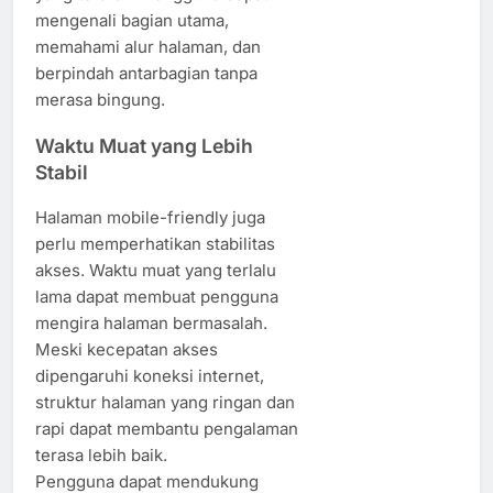
mengenali bagian utama,
memahami alur halaman, dan
berpindah antarbagian tanpa
merasa bingung.
Waktu Muat yang Lebih
Stabil
Halaman mobile-friendly juga
perlu memperhatikan stabilitas
akses. Waktu muat yang terlalu
lama dapat membuat pengguna
mengira halaman bermasalah.
Meski kecepatan akses
dipengaruhi koneksi internet,
struktur halaman yang ringan dan
rapi dapat membantu pengalaman
terasa lebih baik.
Pengguna dapat mendukung