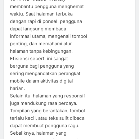
membantu pengguna menghemat
waktu. Saat halaman terbuka
dengan rapi di ponsel, pengguna
dapat langsung membaca
informasi utama, mengenali tombol
penting, dan memahami alur
halaman tanpa kebingungan.
Efisiensi seperti ini sangat
berguna bagi pengguna yang
sering mengandalkan perangkat
mobile dalam aktivitas digital
harian.
Selain itu, halaman yang responsif
juga mendukung rasa percaya.
Tampilan yang berantakan, tombol
terlalu kecil, atau teks sulit dibaca
dapat membuat pengguna ragu.
Sebaliknya, halaman yang