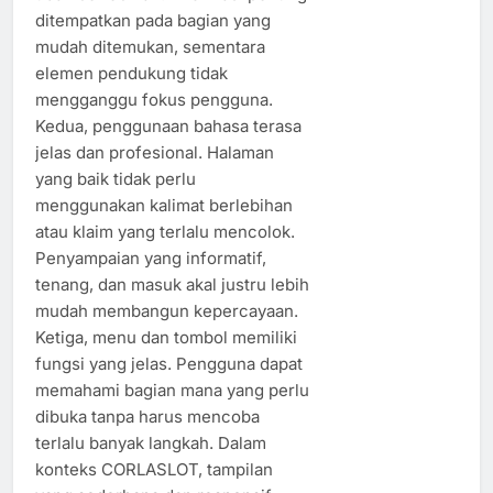
ditempatkan pada bagian yang
mudah ditemukan, sementara
elemen pendukung tidak
mengganggu fokus pengguna.
Kedua, penggunaan bahasa terasa
jelas dan profesional. Halaman
yang baik tidak perlu
menggunakan kalimat berlebihan
atau klaim yang terlalu mencolok.
Penyampaian yang informatif,
tenang, dan masuk akal justru lebih
mudah membangun kepercayaan.
Ketiga, menu dan tombol memiliki
fungsi yang jelas. Pengguna dapat
memahami bagian mana yang perlu
dibuka tanpa harus mencoba
terlalu banyak langkah. Dalam
konteks CORLASLOT, tampilan