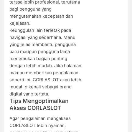
terasa lebih profesional, terutama
bagi pengguna yang
mengutamakan kecepatan dan
kejelasan.
Keunggulan lain terletak pada
navigasi yang sederhana. Menu
yang jelas membantu pengguna
baru maupun pengguna lama
menemukan bagian penting
dengan lebih mudah. Jika halaman
mampu memberikan pengalaman
seperti ini, CORLASLOT akan lebih
mudah dikenali sebagai brand
digital yang tertata.
Tips Mengoptimalkan
Akses CORLASLOT
Agar pengalaman mengakses
CORLASLOT lebih nyaman,