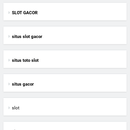
SLOT GACOR
situs slot gacor
situs toto slot
situs gacor
slot