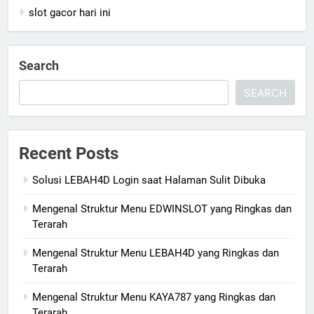
slot gacor hari ini
Search
SEARCH
Recent Posts
Solusi LEBAH4D Login saat Halaman Sulit Dibuka
Mengenal Struktur Menu EDWINSLOT yang Ringkas dan
Terarah
Mengenal Struktur Menu LEBAH4D yang Ringkas dan
Terarah
Mengenal Struktur Menu KAYA787 yang Ringkas dan
Terarah