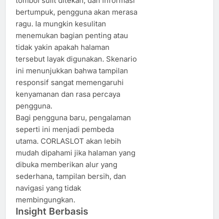
tombol sulit ditekan, dan informasi
bertumpuk, pengguna akan merasa
ragu. Ia mungkin kesulitan
menemukan bagian penting atau
tidak yakin apakah halaman
tersebut layak digunakan. Skenario
ini menunjukkan bahwa tampilan
responsif sangat memengaruhi
kenyamanan dan rasa percaya
pengguna.
Bagi pengguna baru, pengalaman
seperti ini menjadi pembeda
utama. CORLASLOT akan lebih
mudah dipahami jika halaman yang
dibuka memberikan alur yang
sederhana, tampilan bersih, dan
navigasi yang tidak
membingungkan.
Insight Berbasis