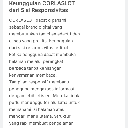
Keunggulan CORLASLOT
dari Sisi Responsivitas
CORLASLOT dapat dipahami
sebagai brand digital yang
membutuhkan tampilan adaptif dan
akses yang praktis. Keunggulan
dari sisi responsivitas terlihat
ketika pengguna dapat membuka
halaman melalui perangkat
berbeda tanpa kehilangan
kenyamanan membaca.
Tampilan responsif membantu
pengguna mengakses informasi
dengan lebih efisien. Mereka tidak
perlu menunggu terlalu lama untuk
memahami isi halaman atau
mencari menu utama. Struktur
yang rapi membuat pengalaman