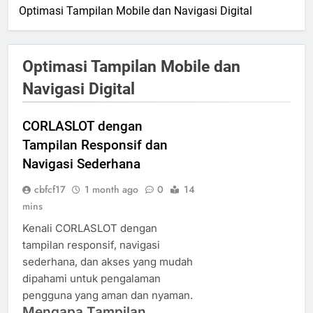
Optimasi Tampilan Mobile dan Navigasi Digital
Optimasi Tampilan Mobile dan
Navigasi Digital
CORLASLOT dengan
Tampilan Responsif dan
Navigasi Sederhana
cbfcf17
1 month ago
0
14
mins
Kenali CORLASLOT dengan
tampilan responsif, navigasi
sederhana, dan akses yang mudah
dipahami untuk pengalaman
pengguna yang aman dan nyaman.
Mengapa Tampilan