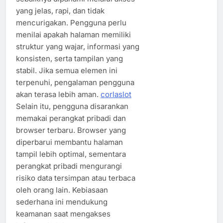
yang jelas, rapi, dan tidak
mencurigakan. Pengguna perlu
menilai apakah halaman memiliki
struktur yang wajar, informasi yang
konsisten, serta tampilan yang
stabil. Jika semua elemen ini
terpenuhi, pengalaman pengguna
akan terasa lebih aman.
corlaslot
Selain itu, pengguna disarankan
memakai perangkat pribadi dan
browser terbaru. Browser yang
diperbarui membantu halaman
tampil lebih optimal, sementara
perangkat pribadi mengurangi
risiko data tersimpan atau terbaca
oleh orang lain. Kebiasaan
sederhana ini mendukung
keamanan saat mengakses