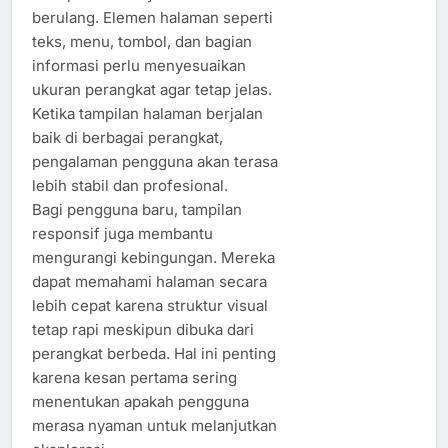
berulang. Elemen halaman seperti
teks, menu, tombol, dan bagian
informasi perlu menyesuaikan
ukuran perangkat agar tetap jelas.
Ketika tampilan halaman berjalan
baik di berbagai perangkat,
pengalaman pengguna akan terasa
lebih stabil dan profesional.
Bagi pengguna baru, tampilan
responsif juga membantu
mengurangi kebingungan. Mereka
dapat memahami halaman secara
lebih cepat karena struktur visual
tetap rapi meskipun dibuka dari
perangkat berbeda. Hal ini penting
karena kesan pertama sering
menentukan apakah pengguna
merasa nyaman untuk melanjutkan