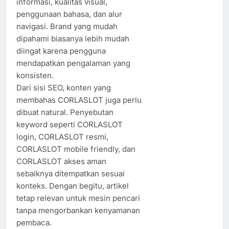
informasi, kualitas visual,
penggunaan bahasa, dan alur
navigasi. Brand yang mudah
dipahami biasanya lebih mudah
diingat karena pengguna
mendapatkan pengalaman yang
konsisten.
Dari sisi SEO, konten yang
membahas CORLASLOT juga perlu
dibuat natural. Penyebutan
keyword seperti CORLASLOT
login, CORLASLOT resmi,
CORLASLOT mobile friendly, dan
CORLASLOT akses aman
sebaiknya ditempatkan sesuai
konteks. Dengan begitu, artikel
tetap relevan untuk mesin pencari
tanpa mengorbankan kenyamanan
pembaca.