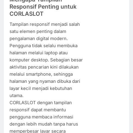
Responsif Penting untuk
CORLASLOT
Tampilan responsif menjadi salah
satu elemen penting dalam
pengalaman digital modern.
Pengguna tidak selalu membuka
halaman melalui laptop atau
komputer desktop. Sebagian besar
aktivitas pencarian kini dilakukan
melalui smartphone, sehingga
halaman yang nyaman dibuka dari
layar kecil menjadi kebutuhan
utama.
CORLASLOT dengan tampilan
responsif dapat membantu
pengguna membaca informasi
dengan lebih mudah tanpa harus
memperbesar layar secara