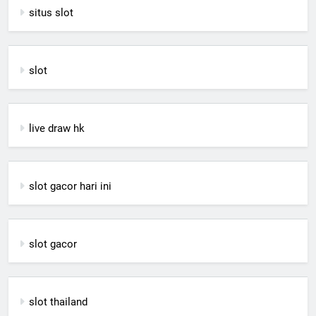
situs slot
slot
live draw hk
slot gacor hari ini
slot gacor
slot thailand