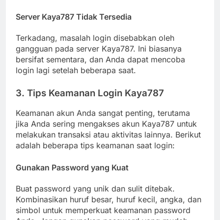
Server Kaya787 Tidak Tersedia
Terkadang, masalah login disebabkan oleh
gangguan pada server Kaya787. Ini biasanya
bersifat sementara, dan Anda dapat mencoba
login lagi setelah beberapa saat.
3. Tips Keamanan Login Kaya787
Keamanan akun Anda sangat penting, terutama
jika Anda sering mengakses akun Kaya787 untuk
melakukan transaksi atau aktivitas lainnya. Berikut
adalah beberapa tips keamanan saat login:
Gunakan Password yang Kuat
Buat password yang unik dan sulit ditebak.
Kombinasikan huruf besar, huruf kecil, angka, dan
simbol untuk memperkuat keamanan password