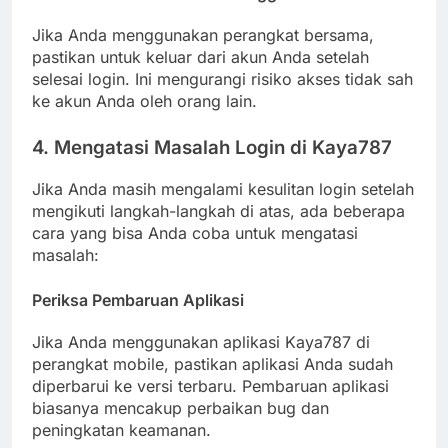
Jika Anda menggunakan perangkat bersama,
pastikan untuk keluar dari akun Anda setelah
selesai login. Ini mengurangi risiko akses tidak sah
ke akun Anda oleh orang lain.
4. Mengatasi Masalah Login di Kaya787
Jika Anda masih mengalami kesulitan login setelah
mengikuti langkah-langkah di atas, ada beberapa
cara yang bisa Anda coba untuk mengatasi
masalah:
Periksa Pembaruan Aplikasi
Jika Anda menggunakan aplikasi Kaya787 di
perangkat mobile, pastikan aplikasi Anda sudah
diperbarui ke versi terbaru. Pembaruan aplikasi
biasanya mencakup perbaikan bug dan
peningkatan keamanan.