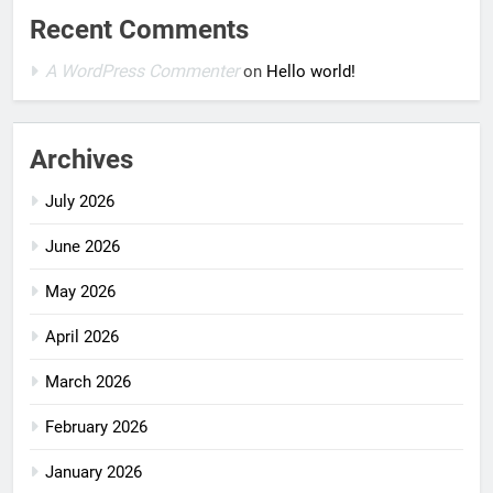
Recent Comments
A WordPress Commenter
on
Hello world!
Archives
July 2026
June 2026
May 2026
April 2026
March 2026
February 2026
January 2026