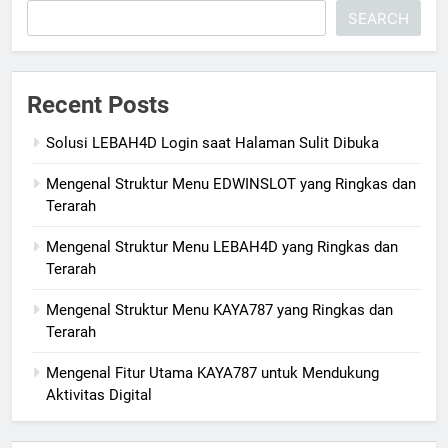
SEARCH
Recent Posts
Solusi LEBAH4D Login saat Halaman Sulit Dibuka
Mengenal Struktur Menu EDWINSLOT yang Ringkas dan
Terarah
Mengenal Struktur Menu LEBAH4D yang Ringkas dan
Terarah
Mengenal Struktur Menu KAYA787 yang Ringkas dan
Terarah
Mengenal Fitur Utama KAYA787 untuk Mendukung
Aktivitas Digital