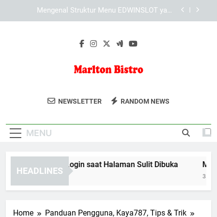
Skip
Mengenal Struktur Menu LEBAH4D yang Ringkas
to
dan Terarah
content
Mengenal Struktur Menu KAYA787 yang Ringkas
dan Terarah
Solusi LEBAH4D Login saat Halaman Sulit Dibuka
Mengenal Struktur Menu EDWINSLOT yang
Ringkas dan Terarah
Marlton Bistro
Nikmati Hidangan Lezat Di Marlton
Mengenal Struktur Menu LEBAH4D yang Ringkas
NEWSLETTER
RANDOM NEWS
dan Terarah
Bistro, Restoran Dengan Suasana Yang
Mengenal Struktur Menu KAYA787 yang Ringkas
Nyaman Untuk Berkumpul Bersama
dan Terarah
MENU
Keluarga.
lusi LEBAH4D Login saat Halaman Sulit Dibuka
Mengena
HEADLINES
Weeks Ago
3 Weeks A
Home
Panduan Pengguna, Kaya787, Tips & Trik