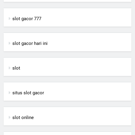
slot gacor 777
slot gacor hari ini
slot
situs slot gacor
slot online