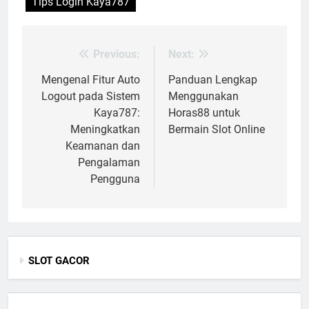
Tips Login Kaya787
Previous:
Next:
Post
navigation
Mengenal Fitur Auto
Panduan Lengkap
Logout pada Sistem
Menggunakan
Kaya787:
Horas88 untuk
Meningkatkan
Bermain Slot Online
Keamanan dan
Pengalaman
Pengguna
SLOT GACOR