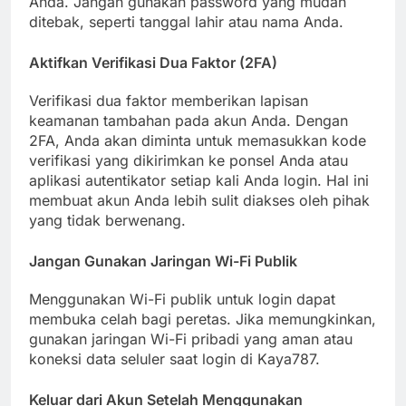
Anda. Jangan gunakan password yang mudah
ditebak, seperti tanggal lahir atau nama Anda.
Aktifkan Verifikasi Dua Faktor (2FA)
Verifikasi dua faktor memberikan lapisan
keamanan tambahan pada akun Anda. Dengan
2FA, Anda akan diminta untuk memasukkan kode
verifikasi yang dikirimkan ke ponsel Anda atau
aplikasi autentikator setiap kali Anda login. Hal ini
membuat akun Anda lebih sulit diakses oleh pihak
yang tidak berwenang.
Jangan Gunakan Jaringan Wi-Fi Publik
Menggunakan Wi-Fi publik untuk login dapat
membuka celah bagi peretas. Jika memungkinkan,
gunakan jaringan Wi-Fi pribadi yang aman atau
koneksi data seluler saat login di Kaya787.
Keluar dari Akun Setelah Menggunakan