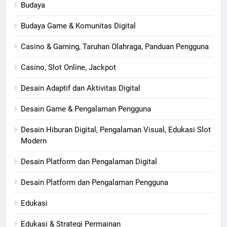
Budaya
Budaya Game & Komunitas Digital
Casino & Gaming, Taruhan Olahraga, Panduan Pengguna
Casino, Slot Online, Jackpot
Desain Adaptif dan Aktivitas Digital
Desain Game & Pengalaman Pengguna
Desain Hiburan Digital, Pengalaman Visual, Edukasi Slot
Modern
Desain Platform dan Pengalaman Digital
Desain Platform dan Pengalaman Pengguna
Edukasi
Edukasi & Strategi Permainan