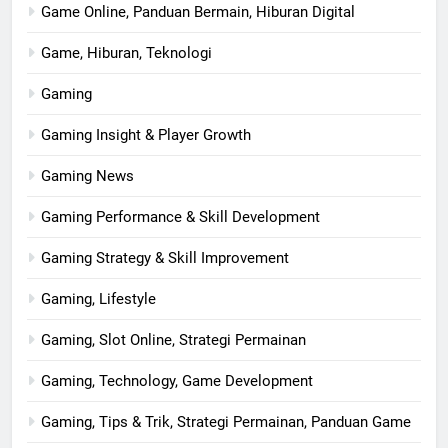
Game Online, Panduan Bermain, Hiburan Digital
Game, Hiburan, Teknologi
Gaming
Gaming Insight & Player Growth
Gaming News
Gaming Performance & Skill Development
Gaming Strategy & Skill Improvement
Gaming, Lifestyle
Gaming, Slot Online, Strategi Permainan
Gaming, Technology, Game Development
Gaming, Tips & Trik, Strategi Permainan, Panduan Game