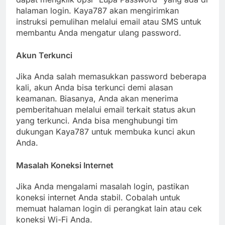
halaman login. Kaya787 akan mengirimkan
instruksi pemulihan melalui email atau SMS untuk
membantu Anda mengatur ulang password.
Akun Terkunci
Jika Anda salah memasukkan password beberapa
kali, akun Anda bisa terkunci demi alasan
keamanan. Biasanya, Anda akan menerima
pemberitahuan melalui email terkait status akun
yang terkunci. Anda bisa menghubungi tim
dukungan Kaya787 untuk membuka kunci akun
Anda.
Masalah Koneksi Internet
Jika Anda mengalami masalah login, pastikan
koneksi internet Anda stabil. Cobalah untuk
memuat halaman login di perangkat lain atau cek
koneksi Wi-Fi Anda.