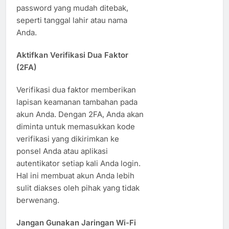
password yang mudah ditebak,
seperti tanggal lahir atau nama
Anda.
Aktifkan Verifikasi Dua Faktor
(2FA)
Verifikasi dua faktor memberikan
lapisan keamanan tambahan pada
akun Anda. Dengan 2FA, Anda akan
diminta untuk memasukkan kode
verifikasi yang dikirimkan ke
ponsel Anda atau aplikasi
autentikator setiap kali Anda login.
Hal ini membuat akun Anda lebih
sulit diakses oleh pihak yang tidak
berwenang.
Jangan Gunakan Jaringan Wi-Fi