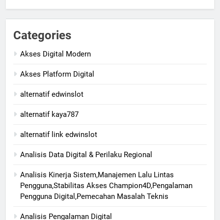
Categories
Akses Digital Modern
Akses Platform Digital
alternatif edwinslot
alternatif kaya787
alternatif link edwinslot
Analisis Data Digital & Perilaku Regional
Analisis Kinerja Sistem,Manajemen Lalu Lintas
Pengguna,Stabilitas Akses Champion4D,Pengalaman
Pengguna Digital,Pemecahan Masalah Teknis
Analisis Pengalaman Digital