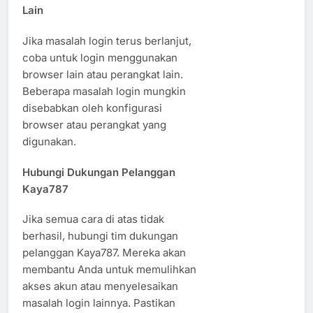
Lain
Jika masalah login terus berlanjut,
coba untuk login menggunakan
browser lain atau perangkat lain.
Beberapa masalah login mungkin
disebabkan oleh konfigurasi
browser atau perangkat yang
digunakan.
Hubungi Dukungan Pelanggan
Kaya787
Jika semua cara di atas tidak
berhasil, hubungi tim dukungan
pelanggan Kaya787. Mereka akan
membantu Anda untuk memulihkan
akses akun atau menyelesaikan
masalah login lainnya. Pastikan