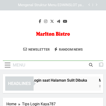
Skip
Mengenal Struktur Menu LEBAH4D yang Ringkas
to
dan Terarah
content
Mengenal Struktur Menu KAYA787 yang Ringkas
dan Terarah
Solusi LEBAH4D Login saat Halaman Sulit Dibuka
Mengenal Struktur Menu EDWINSLOT yang
Ringkas dan Terarah
Marlton Bistro
Nikmati Hidangan Lezat Di Marlton
Mengenal Struktur Menu LEBAH4D yang Ringkas
NEWSLETTER
RANDOM NEWS
dan Terarah
Bistro, Restoran Dengan Suasana Yang
Mengenal Struktur Menu KAYA787 yang Ringkas
Nyaman Untuk Berkumpul Bersama
dan Terarah
MENU
Keluarga.
olusi LEBAH4D Login saat Halaman Sulit Dibuka
Mengena
HEADLINES
Weeks Ago
2 Weeks A
Home
Tips Login Kaya787