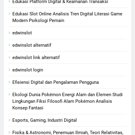
Edukasi Platform Digital & Keamanan Transaksi
Edukasi Slot Online Analisis Tren Digital Literasi Game
Modern Psikologi Pemain
edwinslot
edwinslot alternatif
edwinslot link alternatif
edwinslot login
Efisiensi Digital dan Pengalaman Pengguna
Ekologi Dunia Pokémon Energi Alam dan Elemen Studi
Lingkungan Fiksi Filosofi Alam Pokémon Analisis
Konsep Fantasi
Esports, Gaming, Industri Digital
Fisika & Astronomi, Penemuan Ilmiah, Teori Relativitas,