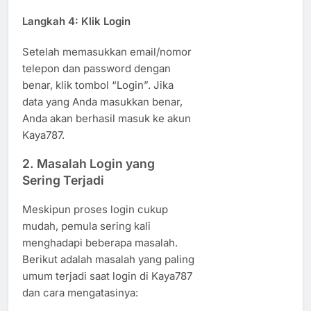
Langkah 4: Klik Login
Setelah memasukkan email/nomor
telepon dan password dengan
benar, klik tombol “Login”. Jika
data yang Anda masukkan benar,
Anda akan berhasil masuk ke akun
Kaya787.
2. Masalah Login yang
Sering Terjadi
Meskipun proses login cukup
mudah, pemula sering kali
menghadapi beberapa masalah.
Berikut adalah masalah yang paling
umum terjadi saat login di Kaya787
dan cara mengatasinya: