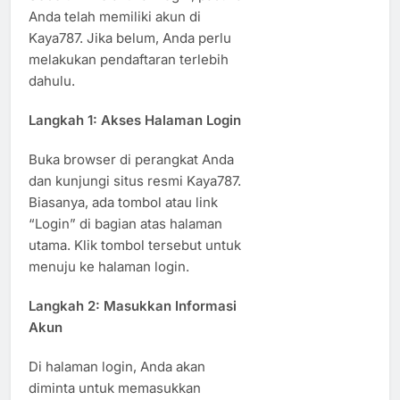
Anda telah memiliki akun di
Kaya787. Jika belum, Anda perlu
melakukan pendaftaran terlebih
dahulu.
Langkah 1: Akses Halaman Login
Buka browser di perangkat Anda
dan kunjungi situs resmi Kaya787.
Biasanya, ada tombol atau link
“Login” di bagian atas halaman
utama. Klik tombol tersebut untuk
menuju ke halaman login.
Langkah 2: Masukkan Informasi
Akun
Di halaman login, Anda akan
diminta untuk memasukkan