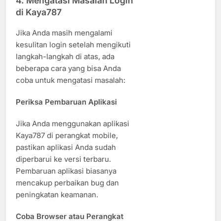
4. Mengatasi Masalah Login
di Kaya787
Jika Anda masih mengalami
kesulitan login setelah mengikuti
langkah-langkah di atas, ada
beberapa cara yang bisa Anda
coba untuk mengatasi masalah:
Periksa Pembaruan Aplikasi
Jika Anda menggunakan aplikasi
Kaya787 di perangkat mobile,
pastikan aplikasi Anda sudah
diperbarui ke versi terbaru.
Pembaruan aplikasi biasanya
mencakup perbaikan bug dan
peningkatan keamanan.
Coba Browser atau Perangkat