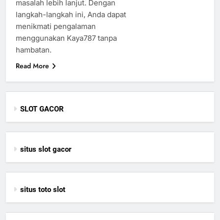
masalah lebih lanjut. Dengan
langkah-langkah ini, Anda dapat
menikmati pengalaman
menggunakan Kaya787 tanpa
hambatan.
Read More
SLOT GACOR
situs slot gacor
situs toto slot