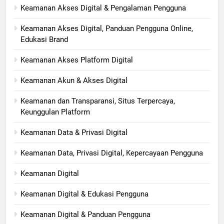
Keamanan Akses Digital & Pengalaman Pengguna
Keamanan Akses Digital, Panduan Pengguna Online,
Edukasi Brand
Keamanan Akses Platform Digital
Keamanan Akun & Akses Digital
Keamanan dan Transparansi, Situs Terpercaya,
Keunggulan Platform
Keamanan Data & Privasi Digital
Keamanan Data, Privasi Digital, Kepercayaan Pengguna
Keamanan Digital
Keamanan Digital & Edukasi Pengguna
Keamanan Digital & Panduan Pengguna