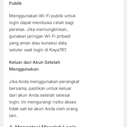
Publik
Menggunakan Wi-Fi publik untuk
login dapat membuka celah bagi
peretas. Jika memungkinkan,
gunakan jaringan Wi-Fi pribadi
yang aman atau koneksi data
seluler saat login di Kaya787.
Keluar dari Akun Setelah
Menggunakan
Jika Anda menggunakan perangkat
bersama, pastikan untuk keluar
dari akun Anda setelah selesai
login. Ini mengurangi risiko akses
tidak sah ke akun Anda oleh orang
lain.