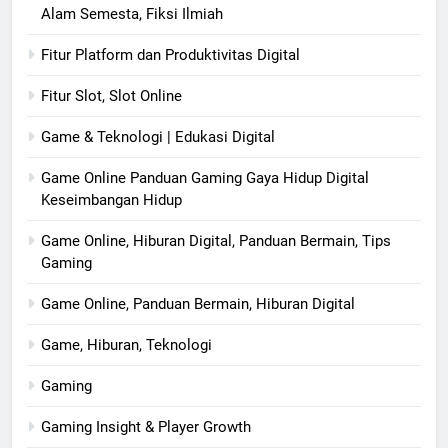
Alam Semesta, Fiksi Ilmiah
Fitur Platform dan Produktivitas Digital
Fitur Slot, Slot Online
Game & Teknologi | Edukasi Digital
Game Online Panduan Gaming Gaya Hidup Digital
Keseimbangan Hidup
Game Online, Hiburan Digital, Panduan Bermain, Tips
Gaming
Game Online, Panduan Bermain, Hiburan Digital
Game, Hiburan, Teknologi
Gaming
Gaming Insight & Player Growth