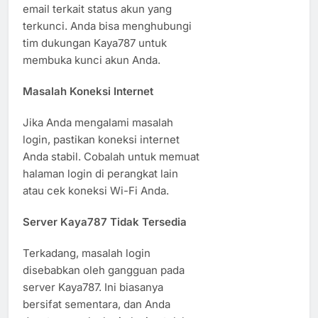
email terkait status akun yang
terkunci. Anda bisa menghubungi
tim dukungan Kaya787 untuk
membuka kunci akun Anda.
Masalah Koneksi Internet
Jika Anda mengalami masalah
login, pastikan koneksi internet
Anda stabil. Cobalah untuk memuat
halaman login di perangkat lain
atau cek koneksi Wi-Fi Anda.
Server Kaya787 Tidak Tersedia
Terkadang, masalah login
disebabkan oleh gangguan pada
server Kaya787. Ini biasanya
bersifat sementara, dan Anda