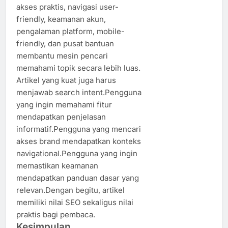
akses praktis, navigasi user-
friendly, keamanan akun,
pengalaman platform, mobile-
friendly, dan pusat bantuan
membantu mesin pencari
memahami topik secara lebih luas.
Artikel yang kuat juga harus
menjawab search intent.Pengguna
yang ingin memahami fitur
mendapatkan penjelasan
informatif.Pengguna yang mencari
akses brand mendapatkan konteks
navigational.Pengguna yang ingin
memastikan keamanan
mendapatkan panduan dasar yang
relevan.Dengan begitu, artikel
memiliki nilai SEO sekaligus nilai
praktis bagi pembaca.
Kesimpulan