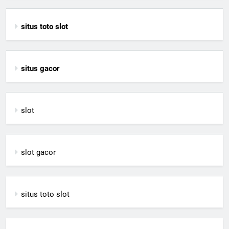
situs toto slot
situs gacor
slot
slot gacor
situs toto slot