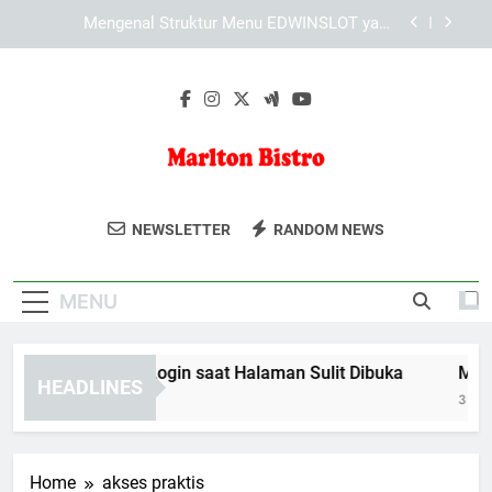
Skip
Mengenal Struktur Menu LEBAH4D yang Ringkas
to
dan Terarah
content
Mengenal Struktur Menu KAYA787 yang Ringkas
dan Terarah
Solusi LEBAH4D Login saat Halaman Sulit Dibuka
Mengenal Struktur Menu EDWINSLOT yang
Ringkas dan Terarah
Marlton Bistro
Nikmati Hidangan Lezat Di Marlton
Mengenal Struktur Menu LEBAH4D yang Ringkas
NEWSLETTER
RANDOM NEWS
dan Terarah
Bistro, Restoran Dengan Suasana Yang
Mengenal Struktur Menu KAYA787 yang Ringkas
Nyaman Untuk Berkumpul Bersama
dan Terarah
MENU
Keluarga.
lusi LEBAH4D Login saat Halaman Sulit Dibuka
Mengena
HEADLINES
Weeks Ago
3 Weeks A
Home
akses praktis