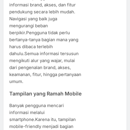
informasi brand, akses, dan fitur
pendukung secara lebih mudah.
Navigasi yang baik juga
mengurangi beban
berpikir.Pengguna tidak perlu
bertanya-tanya bagian mana yang
harus dibaca terlebih
dahulu.Semua informasi tersusun
mengikuti alur yang wajar, mulai
dari pengenalan brand, akses,
keamanan, fitur, hingga pertanyaan
umum.
Tampilan yang Ramah Mobile
Banyak pengguna mencari
informasi melalui
smartphone.Karena itu, tampilan
mobile-friendly menjadi bagian