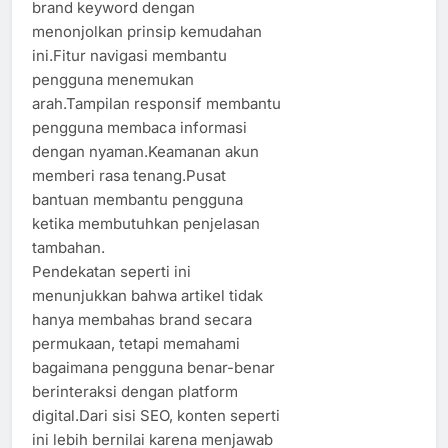
brand keyword dengan
menonjolkan prinsip kemudahan
ini.Fitur navigasi membantu
pengguna menemukan
arah.Tampilan responsif membantu
pengguna membaca informasi
dengan nyaman.Keamanan akun
memberi rasa tenang.Pusat
bantuan membantu pengguna
ketika membutuhkan penjelasan
tambahan.
Pendekatan seperti ini
menunjukkan bahwa artikel tidak
hanya membahas brand secara
permukaan, tetapi memahami
bagaimana pengguna benar-benar
berinteraksi dengan platform
digital.Dari sisi SEO, konten seperti
ini lebih bernilai karena menjawab