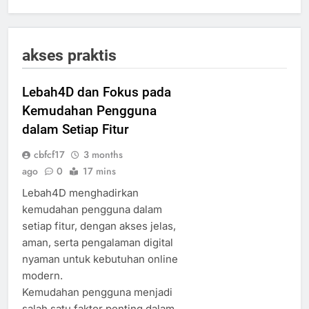
akses praktis
Lebah4D dan Fokus pada
Kemudahan Pengguna
dalam Setiap Fitur
cbfcf17
3 months
ago
0
17 mins
Lebah4D menghadirkan
kemudahan pengguna dalam
setiap fitur, dengan akses jelas,
aman, serta pengalaman digital
nyaman untuk kebutuhan online
modern.
Kemudahan pengguna menjadi
salah satu faktor penting dalam