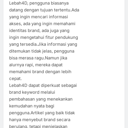
Lebah4D, pengguna biasanya
datang dengan tujuan tertentu.Ada
yang ingin mencari informasi
akses, ada yang ingin memahami
identitas brand, ada juga yang
ingin mengetahui fitur pendukung
yang tersedia.Jika informasi yang
ditemukan tidak jelas, pengguna
bisa merasa ragu.Namun jika
alurnya rapi, mereka dapat
memahami brand dengan lebih
cepat.
Lebah4D dapat diperkuat sebagai
brand keyword melalui
pembahasan yang menekankan
kemudahan nyata bagi
pengguna.Artikel yang baik tidak
hanya menyebut brand secara
berulang, tetapi menjelaskan