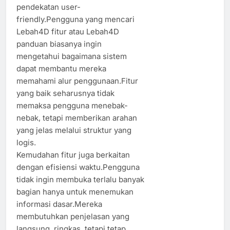
pendekatan user-
friendly.Pengguna yang mencari
Lebah4D fitur atau Lebah4D
panduan biasanya ingin
mengetahui bagaimana sistem
dapat membantu mereka
memahami alur penggunaan.Fitur
yang baik seharusnya tidak
memaksa pengguna menebak-
nebak, tetapi memberikan arahan
yang jelas melalui struktur yang
logis.
Kemudahan fitur juga berkaitan
dengan efisiensi waktu.Pengguna
tidak ingin membuka terlalu banyak
bagian hanya untuk menemukan
informasi dasar.Mereka
membutuhkan penjelasan yang
langsung, ringkas, tetapi tetap