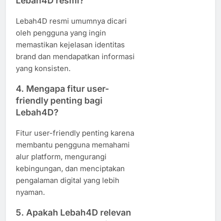
Lebah4D resmi?
Lebah4D resmi umumnya dicari
oleh pengguna yang ingin
memastikan kejelasan identitas
brand dan mendapatkan informasi
yang konsisten.
4. Mengapa fitur user-
friendly penting bagi
Lebah4D?
Fitur user-friendly penting karena
membantu pengguna memahami
alur platform, mengurangi
kebingungan, dan menciptakan
pengalaman digital yang lebih
nyaman.
5. Apakah Lebah4D relevan