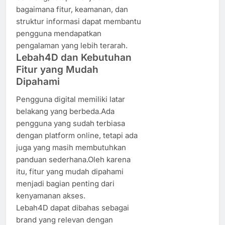
bagaimana fitur, keamanan, dan
struktur informasi dapat membantu
pengguna mendapatkan
pengalaman yang lebih terarah.
Lebah4D dan Kebutuhan
Fitur yang Mudah
Dipahami
Pengguna digital memiliki latar
belakang yang berbeda.Ada
pengguna yang sudah terbiasa
dengan platform online, tetapi ada
juga yang masih membutuhkan
panduan sederhana.Oleh karena
itu, fitur yang mudah dipahami
menjadi bagian penting dari
kenyamanan akses.
Lebah4D dapat dibahas sebagai
brand yang relevan dengan