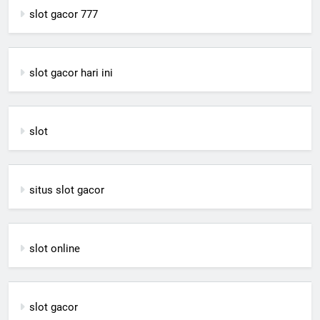
slot gacor 777
slot gacor hari ini
slot
situs slot gacor
slot online
slot gacor