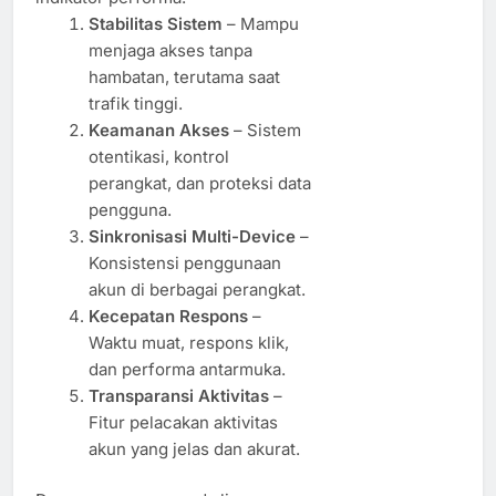
Stabilitas Sistem
– Mampu
menjaga akses tanpa
hambatan, terutama saat
trafik tinggi.
Keamanan Akses
– Sistem
otentikasi, kontrol
perangkat, dan proteksi data
pengguna.
Sinkronisasi Multi-Device
–
Konsistensi penggunaan
akun di berbagai perangkat.
Kecepatan Respons
–
Waktu muat, respons klik,
dan performa antarmuka.
Transparansi Aktivitas
–
Fitur pelacakan aktivitas
akun yang jelas dan akurat.