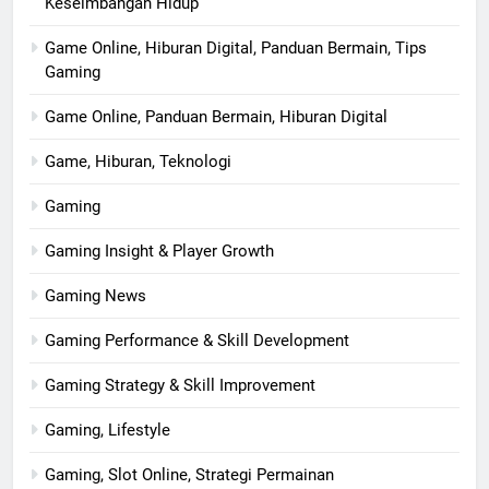
Keseimbangan Hidup
Game Online, Hiburan Digital, Panduan Bermain, Tips
Gaming
Game Online, Panduan Bermain, Hiburan Digital
Game, Hiburan, Teknologi
Gaming
Gaming Insight & Player Growth
Gaming News
Gaming Performance & Skill Development
Gaming Strategy & Skill Improvement
Gaming, Lifestyle
Gaming, Slot Online, Strategi Permainan