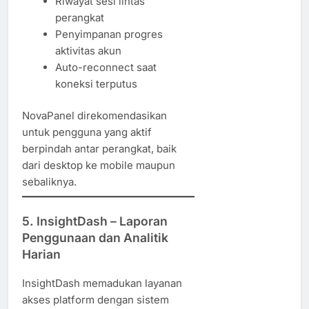
Riwayat sesi lintas
perangkat
Penyimpanan progres
aktivitas akun
Auto-reconnect saat
koneksi terputus
NovaPanel direkomendasikan
untuk pengguna yang aktif
berpindah antar perangkat, baik
dari desktop ke mobile maupun
sebaliknya.
5.
InsightDash
– Laporan
Penggunaan dan Analitik
Harian
InsightDash memadukan layanan
akses platform dengan sistem