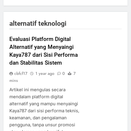
alternatif teknologi
Evaluasi Platform Digital
Alternatif yang Menyaingi
Kaya787 dari Sisi Performa
dan Stabilitas Sistem
cbfcf17
1 year ago
0
7
mins
Artikel ini mengulas secara
mendalam platform digital
alternatif yang mampu menyaingi
Kaya787 dari sisi performa teknis,
keamanan, dan pengalaman
pengguna, tanpa unsur promosi