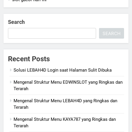
Search
SEARCH
Recent Posts
Solusi LEBAH4D Login saat Halaman Sulit Dibuka
Mengenal Struktur Menu EDWINSLOT yang Ringkas dan
Terarah
Mengenal Struktur Menu LEBAH4D yang Ringkas dan
Terarah
Mengenal Struktur Menu KAYA787 yang Ringkas dan
Terarah