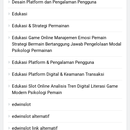
Desain Platform dan Pengalaman Pengguna
Edukasi
Edukasi & Strategi Permainan
Edukasi Game Online Manajemen Emosi Pemain
Strategi Bermain Bertanggung Jawab Pengelolaan Modal
Psikologi Permainan
Edukasi Platform & Pengalaman Pengguna
Edukasi Platform Digital & Keamanan Transaksi
Edukasi Slot Online Analisis Tren Digital Literasi Game
Modern Psikologi Pemain
edwinslot
edwinslot alternatif
edwinslot link alternatif