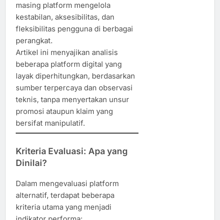
masing platform mengelola
kestabilan, aksesibilitas, dan
fleksibilitas pengguna di berbagai
perangkat.
Artikel ini menyajikan analisis
beberapa platform digital yang
layak diperhitungkan, berdasarkan
sumber terpercaya dan observasi
teknis, tanpa menyertakan unsur
promosi ataupun klaim yang
bersifat manipulatif.
Kriteria Evaluasi: Apa yang
Dinilai?
Dalam mengevaluasi platform
alternatif, terdapat beberapa
kriteria utama yang menjadi
indikator performa: