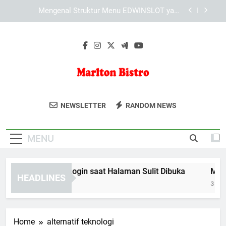
Skip
Mengenal Struktur Menu LEBAH4D yang Ringkas
to
dan Terarah
content
Mengenal Struktur Menu KAYA787 yang Ringkas
dan Terarah
Solusi LEBAH4D Login saat Halaman Sulit Dibuka
Mengenal Struktur Menu EDWINSLOT yang
Ringkas dan Terarah
Marlton Bistro
Nikmati Hidangan Lezat Di Marlton
Mengenal Struktur Menu LEBAH4D yang Ringkas
NEWSLETTER
RANDOM NEWS
dan Terarah
Bistro, Restoran Dengan Suasana Yang
Mengenal Struktur Menu KAYA787 yang Ringkas
Nyaman Untuk Berkumpul Bersama
dan Terarah
MENU
Keluarga.
olusi LEBAH4D Login saat Halaman Sulit Dibuka
Mengena
HEADLINES
Weeks Ago
3 Weeks A
Home
alternatif teknologi