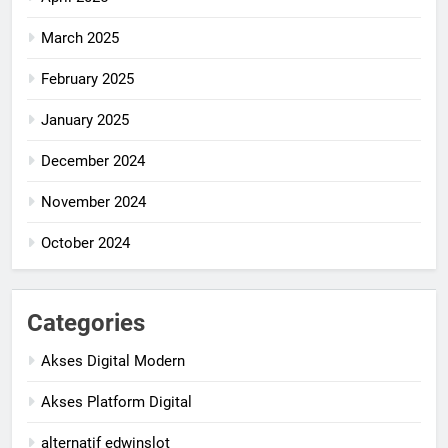
March 2025
February 2025
January 2025
December 2024
November 2024
October 2024
Categories
Akses Digital Modern
Akses Platform Digital
alternatif edwinslot