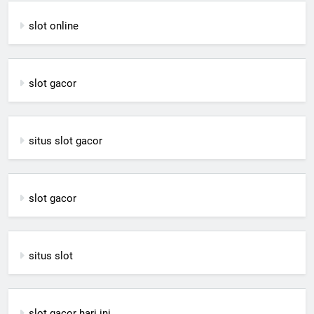
slot online
slot gacor
situs slot gacor
slot gacor
situs slot
slot gacor hari ini