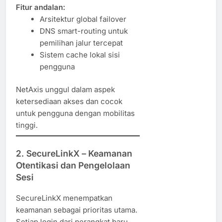
Fitur andalan:
Arsitektur global failover
DNS smart-routing untuk
pemilihan jalur tercepat
Sistem cache lokal sisi
pengguna
NetAxis unggul dalam aspek
ketersediaan akses dan cocok
untuk pengguna dengan mobilitas
tinggi.
2.
SecureLinkX
– Keamanan
Otentikasi dan Pengelolaan
Sesi
SecureLinkX menempatkan
keamanan sebagai prioritas utama.
Setiap login dari perangkat baru