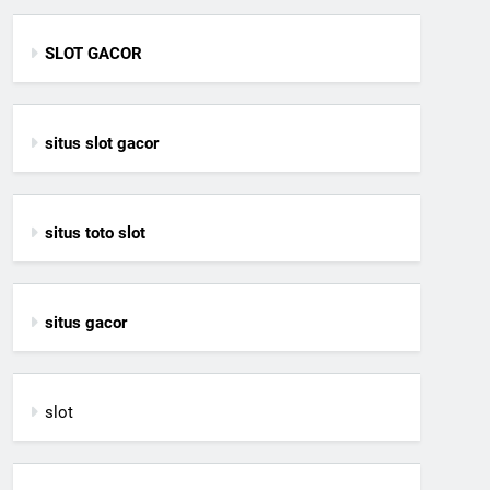
SLOT GACOR
situs slot gacor
situs toto slot
situs gacor
slot