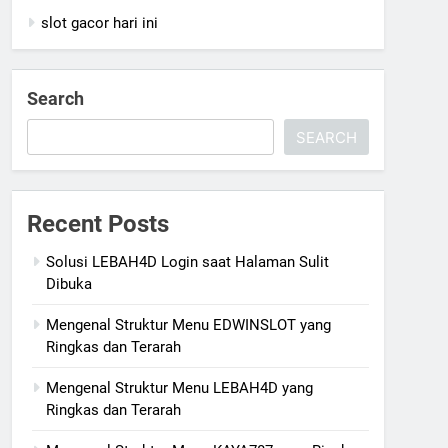
slot gacor hari ini
Search
SEARCH
Recent Posts
Solusi LEBAH4D Login saat Halaman Sulit
Dibuka
Mengenal Struktur Menu EDWINSLOT yang
Ringkas dan Terarah
Mengenal Struktur Menu LEBAH4D yang
Ringkas dan Terarah