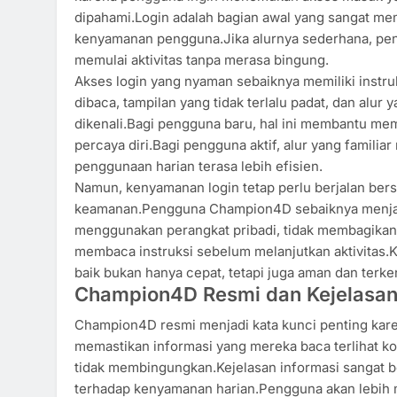
dipahami.Login adalah bagian awal yang sangat m
kenyamanan pengguna.Jika alurnya sederhana, pe
memulai aktivitas tanpa merasa bingung.
Akses login yang nyaman sebaiknya memiliki instr
dibaca, tampilan yang tidak terlalu padat, dan alur
dikenali.Bagi pengguna baru, hal ini membantu m
percaya diri.Bagi pengguna aktif, alur yang familia
penggunaan harian terasa lebih efisien.
Namun, kenyamanan login tetap perlu berjalan ber
keamanan.Pengguna Champion4D sebaiknya menjag
menggunakan perangkat pribadi, tidak membagikan d
membaca instruksi sebelum melanjutkan aktivitas
baik bukan hanya cepat, tetapi juga aman dan terken
Champion4D Resmi dan Kejelasan
Champion4D resmi menjadi kata kunci penting kar
memastikan informasi yang mereka baca terlihat kon
tidak membingungkan.Kejelasan informasi sangat 
terhadap kenyamanan harian.Pengguna akan lebih