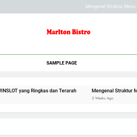
Mengenal Struktur Menu
Mengenal Struktur Me
Mengenal Struktur M
lton Bistro
Solusi LEB
idangan Lezat Di Marlton Bistro, Restoran Dengan Suasana Y
Mengenal Struktur Menu
SAMPLE PAGE
Mengenal Struktur Me
Mengenal Struktur M
 Ringkas dan Terarah
Mengenal Struktur Menu LEBAH4
3 Weeks Ago