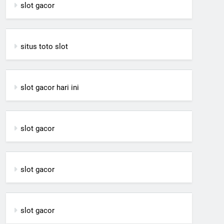
slot gacor
situs toto slot
slot gacor hari ini
slot gacor
slot gacor
slot gacor