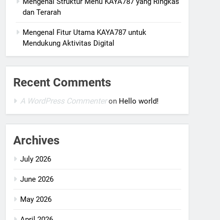
Mengenal Struktur Menu KAYA787 yang Ringkas
dan Terarah
Mengenal Fitur Utama KAYA787 untuk
Mendukung Aktivitas Digital
Recent Comments
A WordPress Commenter
on
Hello world!
Archives
July 2026
June 2026
May 2026
April 2026