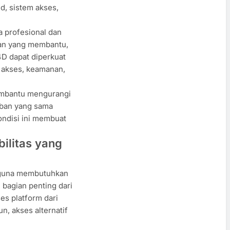
d, sistem akses,
a profesional dan
an yang membantu,
4D dapat diperkuat
 akses, keamanan,
embantu mengurangi
aban yang sama
ondisi ini membuat
ilitas yang
ngguna membutuhkan
i bagian penting dari
s platform dari
n, akses alternatif