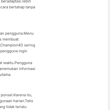
beradaptasi lebih
cara bertahap tanpa
anan pengguna.Menu
gis membuat
.Champion4D sering
 pengguna ingin
at waktu.Pengguna
menemukan informasi
 utama.
onsel.Karena itu,
ggunaan harian.Teks
g tidak terlalu