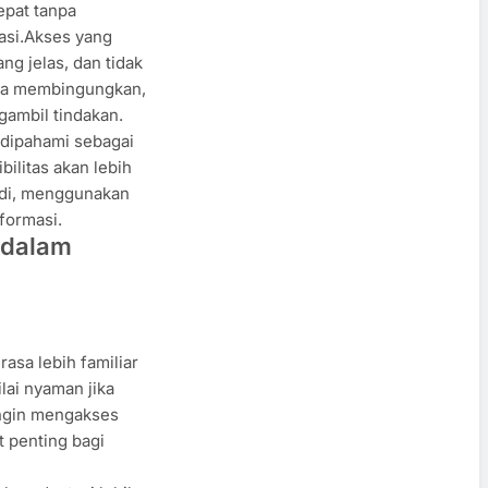
epat tanpa
asi.Akses yang
ng jelas, dan tidak
asa membingungkan,
ambil tindakan.
 dipahami sebagai
ilitas akan lebih
adi, menggunakan
formasi.
 dalam
sa lebih familiar
ai nyaman jika
ingin mengakses
t penting bagi