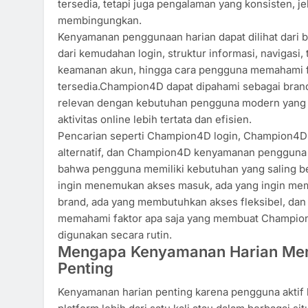
tersedia, tetapi juga pengalaman yang konsisten, jel
membingungkan.
Kenyamanan penggunaan harian dapat dilihat dari b
dari kemudahan login, struktur informasi, navigasi,
keamanan akun, hingga cara pengguna memahami f
tersedia.Champion4D dapat dipahami sebagai brand
relevan dengan kebutuhan pengguna modern yang
aktivitas online lebih tertata dan efisien.
Pencarian seperti Champion4D login, Champion4
alternatif, dan Champion4D kenyamanan penggun
bahwa pengguna memiliki kebutuhan yang saling b
ingin menemukan akses masuk, ada yang ingin mem
brand, ada yang membutuhkan akses fleksibel, dan 
memahami faktor apa saja yang membuat Champi
digunakan secara rutin.
Mengapa Kenyamanan Harian Men
Penting
Kenyamanan harian penting karena pengguna aktif