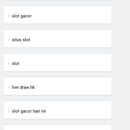
slot gacor
situs slot
slot
live draw hk
slot gacor hari ini