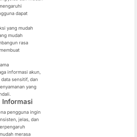
emengaruhi
ngguna dapat
uksi yang mudah
 yang mudah
embangun rasa
r membuat
sama
a informasi akun,
ata sensitif, dan
.Kenyamanan yang
dali.
 Informasi
ena pengguna ingin
sisten, jelas, dan
berpengaruh
 mudah merasa