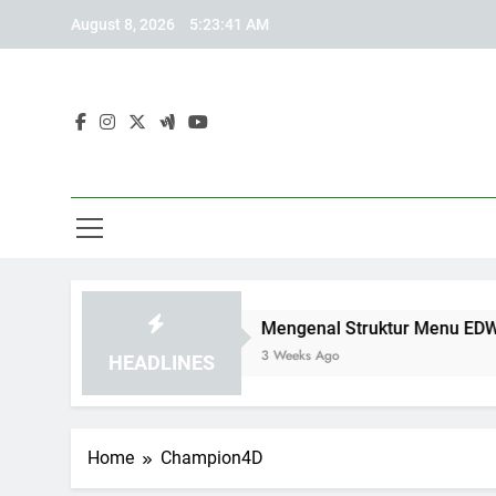
Skip
August 8, 2026
5:23:42 AM
to
content
Mar
Nikmati H
 Sulit Dibuka
Mengenal Struktur Menu EDWINSLOT yang
3 Weeks Ago
HEADLINES
Home
Champion4D