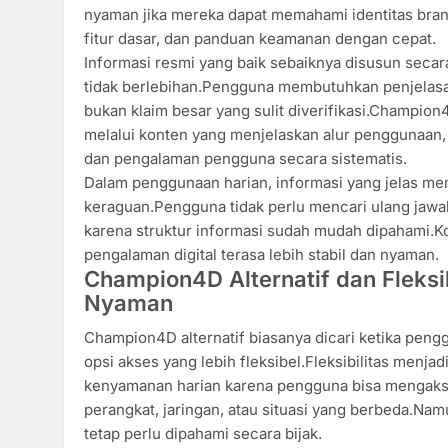
nyaman jika mereka dapat memahami identitas bran
fitur dasar, dan panduan keamanan dengan cepat.
Informasi resmi yang baik sebaiknya disusun secar
tidak berlebihan.Pengguna membutuhkan penjelas
bukan klaim besar yang sulit diverifikasi.Champion
melalui konten yang menjelaskan alur penggunaan,
dan pengalaman pengguna secara sistematis.
Dalam penggunaan harian, informasi yang jelas m
keraguan.Pengguna tidak perlu mencari ulang jaw
karena struktur informasi sudah mudah dipahami.K
pengalaman digital terasa lebih stabil dan nyaman.
Champion4D Alternatif dan Fleksib
Nyaman
Champion4D alternatif biasanya dicari ketika pe
opsi akses yang lebih fleksibel.Fleksibilitas menjad
kenyamanan harian karena pengguna bisa mengakse
perangkat, jaringan, atau situasi yang berbeda.Namu
tetap perlu dipahami secara bijak.