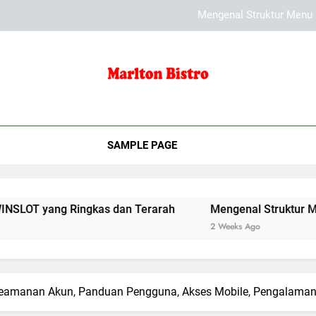
Mengenal Struktur Menu
Mengenal Struktur Me
Mengenal Struktur M
lton Bistro
Solusi LEB
idangan Lezat Di Marlton Bistro, Restoran Dengan Suasana Y
Mengenal Struktur Menu
SAMPLE PAGE
Mengenal Struktur Me
Mengenal Struktur M
ng Ringkas dan Terarah
Mengenal Struktur Menu LEBA
2 Weeks Ago
 Keamanan Akun, Panduan Pengguna, Akses Mobile, Pengalaman 