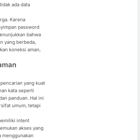
tidak ada data
rga. Karena
enyimpan password
 menunjukkan bahwa
n yang berbeda,
akan koneksi aman,
laman
 pencarian yang kuat
an kata seperti
 dan panduan. Hal ini
sifat umum, tetapi
miliki intent
enemukan akses yang
ra menggunakan