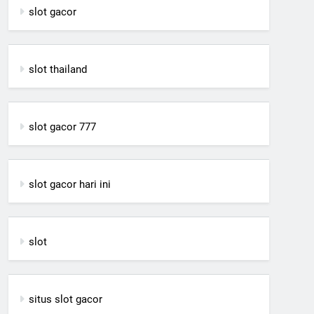
slot gacor
slot thailand
slot gacor 777
slot gacor hari ini
slot
situs slot gacor