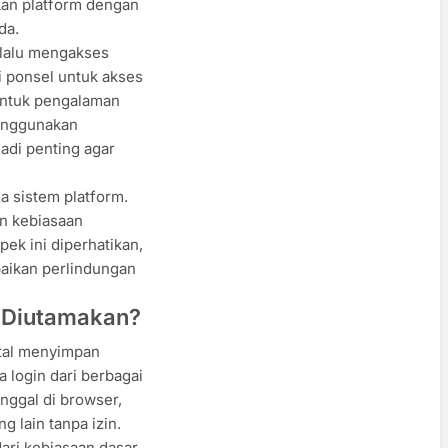
kan platform dengan
da.
elalu mengakses
i ponsel untuk akses
 untuk pengalaman
menggunakan
adi penting agar
 sistem platform.
an kebiasaan
ek ini diperhatikan,
baikan perlindungan
 Diutamakan?
ital menyimpan
a login dari berbagai
tinggal di browser,
 lain tanpa izin.
ari kebiasaan dasar.