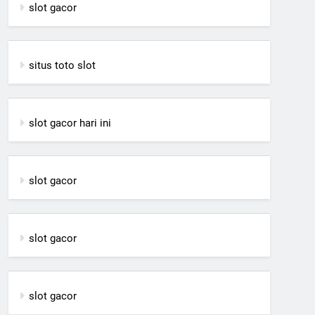
slot gacor
situs toto slot
slot gacor hari ini
slot gacor
slot gacor
slot gacor