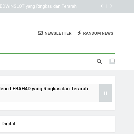
 EDWINSLOT yang Ringkas dan Terarah
nu LEBAH4D yang Ringkas dan Terarah
enu KAYA787 yang Ringkas dan Terarah
NEWSLETTER
RANDOM NEWS
AH4D Login saat Halaman Sulit Dibuka
ang Nyaman Untuk Berkumpul Bersama Keluarga.
 EDWINSLOT yang Ringkas dan Terarah
nu LEBAH4D yang Ringkas dan Terarah
enu KAYA787 yang Ringkas dan Terarah
H4D yang Ringkas dan Terarah
Mengenal Struktur Men
3 Weeks Ago
Digital