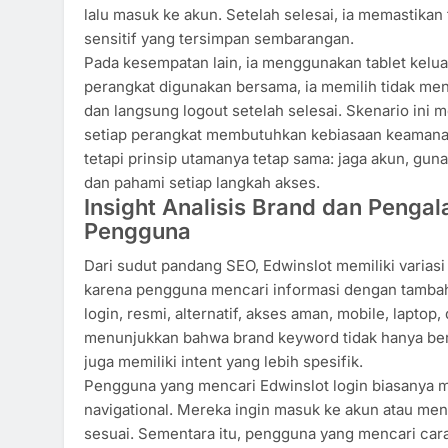
lalu masuk ke akun. Setelah selesai, ia memastikan 
sensitif yang tersimpan sembarangan.
Pada kesempatan lain, ia menggunakan tablet kelua
perangkat digunakan bersama, ia memilih tidak m
dan langsung logout setelah selesai. Skenario ini
setiap perangkat membutuhkan kebiasaan keamana
tetapi prinsip utamanya tetap sama: jaga akun, gun
dan pahami setiap langkah akses.
Insight Analisis Brand dan Penga
Pengguna
Dari sudut pandang SEO, Edwinslot memiliki variasi
karena pengguna mencari informasi dengan tambah
login, resmi, alternatif, akses aman, mobile, laptop,
menunjukkan bahwa brand keyword tidak hanya ber
juga memiliki intent yang lebih spesifik.
Pengguna yang mencari Edwinslot login biasanya me
navigational. Mereka ingin masuk ke akun atau m
sesuai. Sementara itu, pengguna yang mencari ca