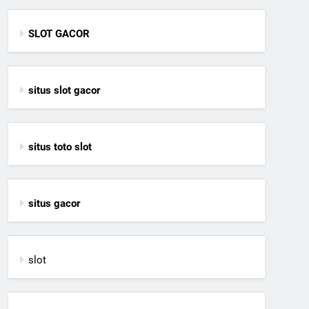
SLOT GACOR
situs slot gacor
situs toto slot
situs gacor
slot