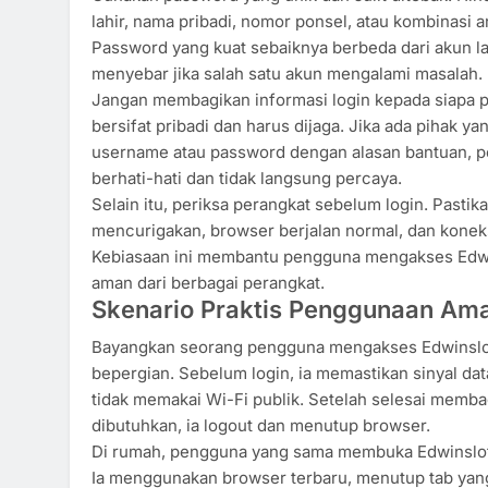
lahir, nama pribadi, nomor ponsel, atau kombinasi 
Password yang kuat sebaiknya berbeda dari akun lai
menyebar jika salah satu akun mengalami masalah.
Jangan membagikan informasi login kepada siapa p
bersifat pribadi dan harus dijaga. Jika ada pihak y
username atau password dengan alasan bantuan, 
berhati-hati dan tidak langsung percaya.
Selain itu, periksa perangkat sebelum login. Pastika
mencurigakan, browser berjalan normal, dan koneksi
Kebiasaan ini membantu pengguna mengakses Edwi
aman dari berbagai perangkat.
Skenario Praktis Penggunaan Am
Bayangkan seorang pengguna mengakses Edwinslot
bepergian. Sebelum login, ia memastikan sinyal data
tidak memakai Wi-Fi publik. Setelah selesai memba
dibutuhkan, ia logout dan menutup browser.
Di rumah, pengguna yang sama membuka Edwinslot d
Ia menggunakan browser terbaru, menutup tab yang