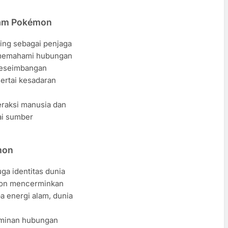
lam Pokémon
ing sebagai penjaga
k memahami hubungan
keseimbangan
ertai kesadaran
eraksi manusia dan
ai sumber
mon
ga identitas dunia
mon mencerminkan
a energi alam, dunia
rminan hubungan