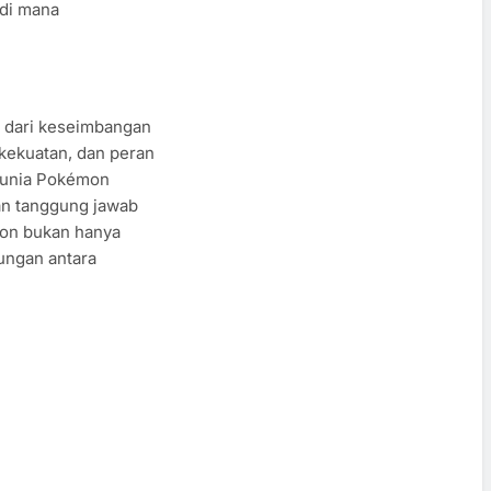
 di mana
 dari keseimbangan
kekuatan, dan peran
dunia Pokémon
an tanggung jawab
mon bukan hanya
bungan antara