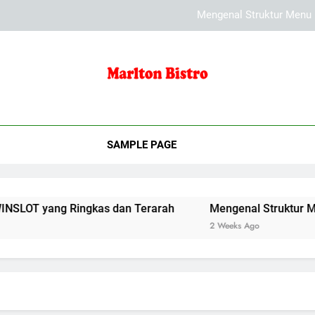
Mengenal Struktur Menu
Mengenal Struktur Me
Mengenal Struktur M
lton Bistro
Solusi LEB
idangan Lezat Di Marlton Bistro, Restoran Dengan Suasana Y
Mengenal Struktur Menu
SAMPLE PAGE
Mengenal Struktur Me
Mengenal Struktur M
g Ringkas dan Terarah
Mengenal Struktur Menu LEBAH4
2 Weeks Ago