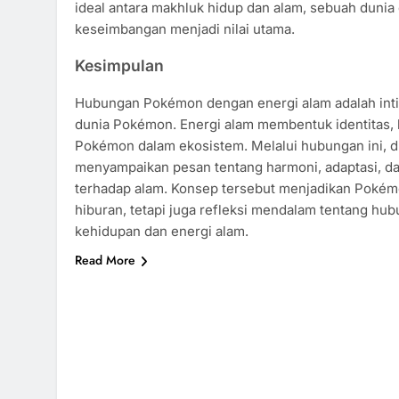
ideal antara makhluk hidup dan alam, sebuah dunia
keseimbangan menjadi nilai utama.
Kesimpulan
Hubungan Pokémon dengan energi alam adalah inti
dunia Pokémon. Energi alam membentuk identitas, 
Pokémon dalam ekosistem. Melalui hubungan ini, 
menyampaikan pesan tentang harmoni, adaptasi, d
terhadap alam. Konsep tersebut menjadikan Poké
hiburan, tetapi juga refleksi mendalam tentang hu
kehidupan dan energi alam.
Read More