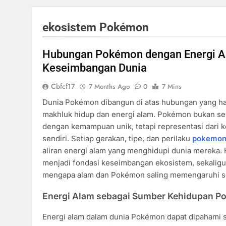
ekosistem Pokémon
Hubungan Pokémon dengan Energi A
Keseimbangan Dunia
Cbfcf17
7 Months Ago
0
7 Mins
Dunia Pokémon dibangun di atas hubungan yang ha
makhluk hidup dan energi alam. Pokémon bukan s
dengan kemampuan unik, tetapi representasi dari k
sendiri. Setiap gerakan, tipe, dan perilaku
pokemo
aliran energi alam yang menghidupi dunia mereka.
menjadi fondasi keseimbangan ekosistem, sekalig
mengapa alam dan Pokémon saling memengaruhi s
Energi Alam sebagai Sumber Kehidupan 
Energi alam dalam dunia Pokémon dapat dipahami 