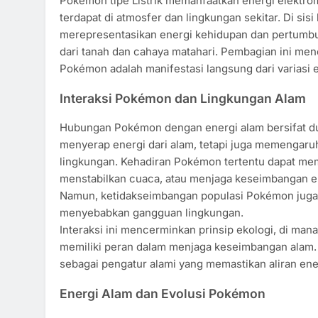
Pokémon tipe Listrik memanfaatkan energi elektro
terdapat di atmosfer dan lingkungan sekitar. Di sisi
merepresentasikan energi kehidupan dan pertumb
dari tanah dan cahaya matahari. Pembagian ini me
Pokémon adalah manifestasi langsung dari variasi e
Interaksi Pokémon dan Lingkungan Alam
Hubungan Pokémon dengan energi alam bersifat d
menyerap energi dari alam, tetapi juga memengaruh
lingkungan. Kehadiran Pokémon tertentu dapat me
menstabilkan cuaca, atau menjaga keseimbangan ek
Namun, ketidakseimbangan populasi Pokémon juga
menyebabkan gangguan lingkungan.
Interaksi ini mencerminkan prinsip ekologi, di man
memiliki peran dalam menjaga keseimbangan alam
sebagai pengatur alami yang memastikan aliran energ
Energi Alam dan Evolusi Pokémon