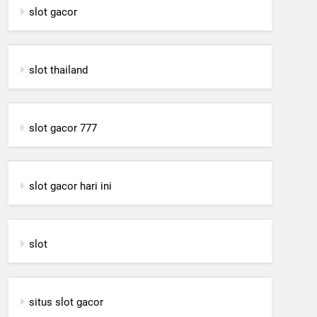
slot gacor
slot thailand
slot gacor 777
slot gacor hari ini
slot
situs slot gacor