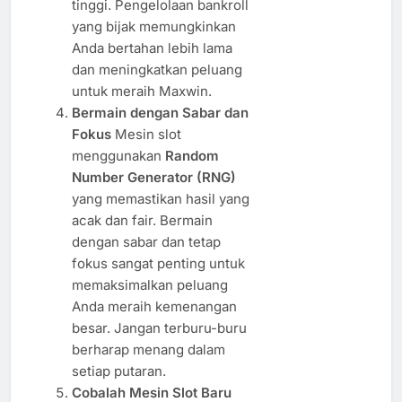
tinggi. Pengelolaan bankroll
yang bijak memungkinkan
Anda bertahan lebih lama
dan meningkatkan peluang
untuk meraih Maxwin.
Bermain dengan Sabar dan
Fokus
Mesin slot
menggunakan
Random
Number Generator (RNG)
yang memastikan hasil yang
acak dan fair. Bermain
dengan sabar dan tetap
fokus sangat penting untuk
memaksimalkan peluang
Anda meraih kemenangan
besar. Jangan terburu-buru
berharap menang dalam
setiap putaran.
Cobalah Mesin Slot Baru