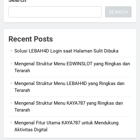
SEARCH
Recent Posts
Solusi LEBAH4D Login saat Halaman Sulit Dibuka
Mengenal Struktur Menu EDWINSLOT yang Ringkas dan
Terarah
Mengenal Struktur Menu LEBAH4D yang Ringkas dan
Terarah
Mengenal Struktur Menu KAYA787 yang Ringkas dan
Terarah
Mengenal Fitur Utama KAYA787 untuk Mendukung
Aktivitas Digital