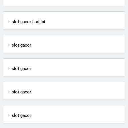
slot gacor hari ini
slot gacor
slot gacor
slot gacor
slot gacor