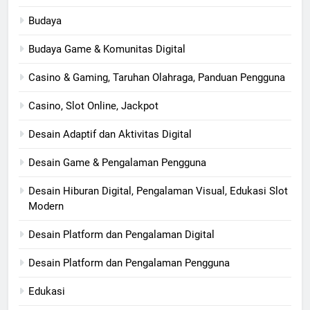
Budaya
Budaya Game & Komunitas Digital
Casino & Gaming, Taruhan Olahraga, Panduan Pengguna
Casino, Slot Online, Jackpot
Desain Adaptif dan Aktivitas Digital
Desain Game & Pengalaman Pengguna
Desain Hiburan Digital, Pengalaman Visual, Edukasi Slot
Modern
Desain Platform dan Pengalaman Digital
Desain Platform dan Pengalaman Pengguna
Edukasi