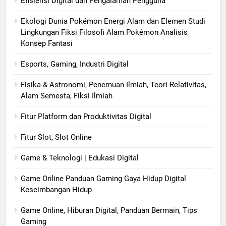
Efisiensi Digital dan Pengalaman Pengguna
Ekologi Dunia Pokémon Energi Alam dan Elemen Studi
Lingkungan Fiksi Filosofi Alam Pokémon Analisis
Konsep Fantasi
Esports, Gaming, Industri Digital
Fisika & Astronomi, Penemuan Ilmiah, Teori Relativitas,
Alam Semesta, Fiksi Ilmiah
Fitur Platform dan Produktivitas Digital
Fitur Slot, Slot Online
Game & Teknologi | Edukasi Digital
Game Online Panduan Gaming Gaya Hidup Digital
Keseimbangan Hidup
Game Online, Hiburan Digital, Panduan Bermain, Tips
Gaming