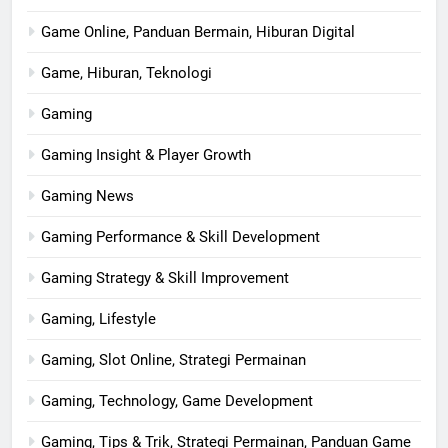
Game Online, Panduan Bermain, Hiburan Digital
Game, Hiburan, Teknologi
Gaming
Gaming Insight & Player Growth
Gaming News
Gaming Performance & Skill Development
Gaming Strategy & Skill Improvement
Gaming, Lifestyle
Gaming, Slot Online, Strategi Permainan
Gaming, Technology, Game Development
Gaming, Tips & Trik, Strategi Permainan, Panduan Game