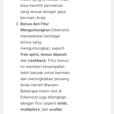
bisa memilih permainan
yang sesuai dengan gaya
bermain Anda.
Bonus dan Fitur
Menguntungkan
Edwinslot
menawarkan berbagai
bonus yang
menguntungkan, seperti
free spins
,
bonus deposit
,
dan
cashback
. Fitur bonus
ini memberi kesempatan
lebih banyak untuk bermain
dan meningkatkan peluang
Anda meraih Maxwin.
Beberapa mesin slot di
Edwinslot juga dilengkapi
dengan fitur seperti
wilds
,
multipliers
, dan
scatter