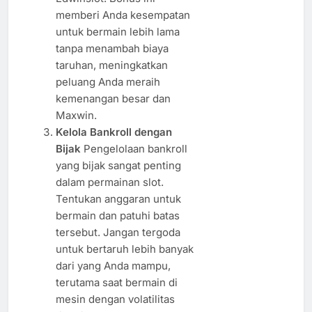
memberi Anda kesempatan
untuk bermain lebih lama
tanpa menambah biaya
taruhan, meningkatkan
peluang Anda meraih
kemenangan besar dan
Maxwin.
Kelola Bankroll dengan
Bijak
Pengelolaan bankroll
yang bijak sangat penting
dalam permainan slot.
Tentukan anggaran untuk
bermain dan patuhi batas
tersebut. Jangan tergoda
untuk bertaruh lebih banyak
dari yang Anda mampu,
terutama saat bermain di
mesin dengan volatilitas