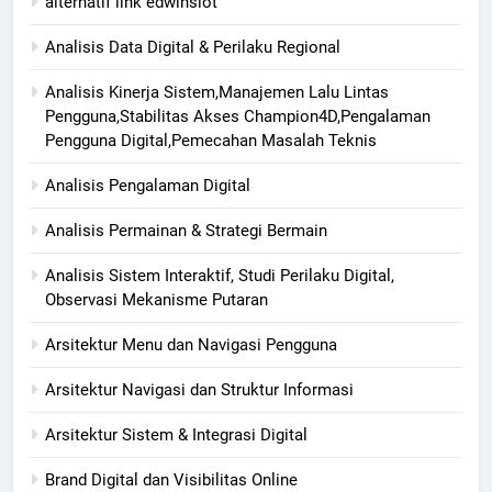
alternatif link edwinslot
Analisis Data Digital & Perilaku Regional
Analisis Kinerja Sistem,Manajemen Lalu Lintas
Pengguna,Stabilitas Akses Champion4D,Pengalaman
Pengguna Digital,Pemecahan Masalah Teknis
Analisis Pengalaman Digital
Analisis Permainan & Strategi Bermain
Analisis Sistem Interaktif, Studi Perilaku Digital,
Observasi Mekanisme Putaran
Arsitektur Menu dan Navigasi Pengguna
Arsitektur Navigasi dan Struktur Informasi
Arsitektur Sistem & Integrasi Digital
Brand Digital dan Visibilitas Online