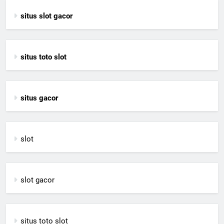
situs slot gacor
situs toto slot
situs gacor
slot
slot gacor
situs toto slot