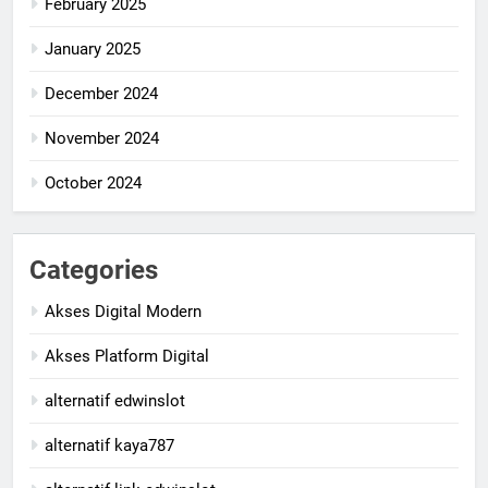
February 2025
January 2025
December 2024
November 2024
October 2024
Categories
Akses Digital Modern
Akses Platform Digital
alternatif edwinslot
alternatif kaya787