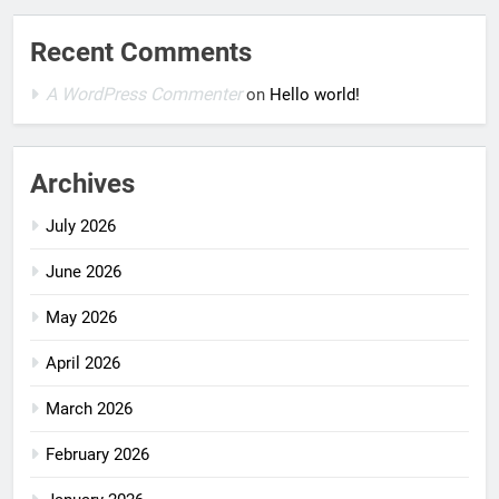
Recent Comments
A WordPress Commenter
on
Hello world!
Archives
July 2026
June 2026
May 2026
April 2026
March 2026
February 2026