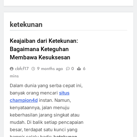
ketekunan
Keajaiban dari Ketekunan:
Bagaimana Keteguhan
Membawa Kesuksesan
cbfcf17
9 months ago
0
6
mins
Dalam dunia yang serba cepat ini,
banyak orang mencari
situs
champion4d
instan. Namun,
kenyataannya, jalan menuju
keberhasilan jarang singkat atau
mudah. Di balik setiap pencapaian
besar, terdapat satu kunci yang
hampir selalu hadir:
ketekunan
.