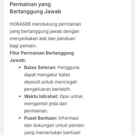
Permainan yang
Bertanggung Jawab
HORAS88 mendukung permainan
yang bertanggung jawab dengan
menyediakan alat dan panduan
bagi pemain.
Fitur Permainan Bertanggung
Jawab:
Batas Setoran:
Pengguna
dapat mengatur batas
deposit untuk mencegah
pengeluaran berlebih.
Waktu Istirahat:
Opsi untuk
mengambil jeda dari
permainan.
Pusat Bantuan:
Informasi
dan dukungan untuk pemain
yang memerlukan bantuan