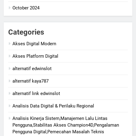
October 2024
Categories
Akses Digital Modern
Akses Platform Digital
alternatif edwinslot
alternatif kaya787
alternatif link edwinslot
Analisis Data Digital & Perilaku Regional
Analisis Kinerja Sistem,Manajemen Lalu Lintas
Pengguna,Stabilitas Akses Champion4D,Pengalaman
Pengguna Digital,Pemecahan Masalah Teknis