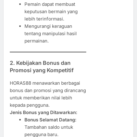
Pemain dapat membuat
keputusan bermain yang
lebih terinformasi.
Mengurangi keraguan
tentang manipulasi hasil
permainan.
2.
Kebijakan Bonus dan
Promosi yang Kompetitif
HORAS88 menawarkan berbagai
bonus dan promosi yang dirancang
untuk memberikan nilai lebih
kepada pengguna.
Jenis Bonus yang Ditawarkan:
Bonus Selamat Datang:
Tambahan saldo untuk
pengguna baru.