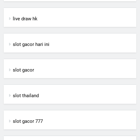
live draw hk
slot gacor hari ini
slot gacor
slot thailand
slot gacor 777