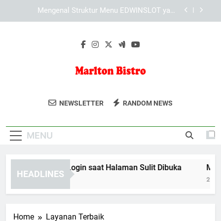
Skip
Mengenal Struktur Menu LEBAH4D yang Ringkas
to
dan Terarah
content
Mengenal Struktur Menu KAYA787 yang Ringkas
dan Terarah
Solusi LEBAH4D Login saat Halaman Sulit Dibuka
Mengenal Struktur Menu EDWINSLOT yang
Ringkas dan Terarah
Marlton Bistro
Nikmati Hidangan Lezat Di Marlton
Mengenal Struktur Menu LEBAH4D yang Ringkas
NEWSLETTER
RANDOM NEWS
dan Terarah
Bistro, Restoran Dengan Suasana Yang
Mengenal Struktur Menu KAYA787 yang Ringkas
Nyaman Untuk Berkumpul Bersama
dan Terarah
MENU
Keluarga.
lusi LEBAH4D Login saat Halaman Sulit Dibuka
Mengena
HEADLINES
Week Ago
2 Weeks A
Home
Layanan Terbaik