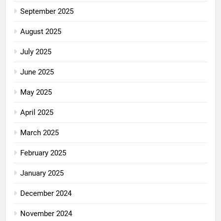
September 2025
August 2025
July 2025
June 2025
May 2025
April 2025
March 2025
February 2025
January 2025
December 2024
November 2024