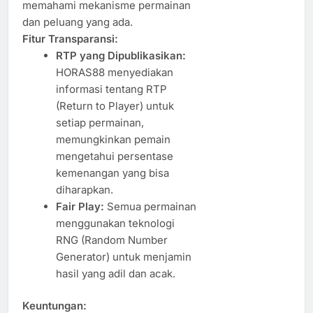
memahami mekanisme permainan
dan peluang yang ada.
Fitur Transparansi:
RTP yang Dipublikasikan:
HORAS88 menyediakan
informasi tentang RTP
(Return to Player) untuk
setiap permainan,
memungkinkan pemain
mengetahui persentase
kemenangan yang bisa
diharapkan.
Fair Play:
Semua permainan
menggunakan teknologi
RNG (Random Number
Generator) untuk menjamin
hasil yang adil dan acak.
Keuntungan: