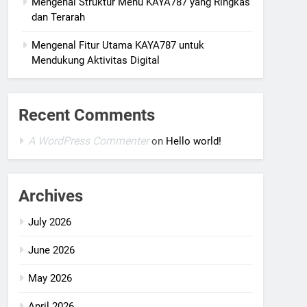
Mengenal Struktur Menu KAYA787 yang Ringkas
dan Terarah
Mengenal Fitur Utama KAYA787 untuk
Mendukung Aktivitas Digital
Recent Comments
A WordPress Commenter
on
Hello world!
Archives
July 2026
June 2026
May 2026
April 2026