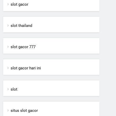
slot gacor
slot thailand
slot gacor 777
slot gacor hari ini
slot
situs slot gacor