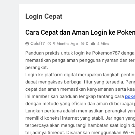
Login Cepat
Cara Cepat dan Aman Login ke Pok
Cbfcf17
9 Months Ago
0
4 Mins
Panduan praktis untuk login ke Pokemon787 denga
memastikan pengalaman pengguna nyaman dan terli
perangkat.
Login ke platform digital merupakan langkah penti
dapat mengakses berbagai fitur yang tersedia. Pen
cepat dan aman memastikan kenyamanan serta keam
ini memberikan panduan lengkap tentang cara
pok
dengan metode yang efisien dan aman di berbagai 
Langkah pertama adalah memastikan perangkat ya
memiliki koneksi internet yang stabil. Jaringan yan
terpercaya akan mengurangi hambatan saat login
terjadinya timeout. Disarankan menggunakan Wi-Fi 