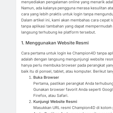
menyediakan pengalaman online yang menarik ada
Namun, ada kalanya pengguna merasa kesulitan a
cara yang lebih praktis untuk login tanpa mengundu
Dalam artikel ini, kami akan membahas cara cepat
tanpa aplikasi tambahan yang dapat mempermudah
langsung terhubung ke platform tersebut.
1. Menggunakan Website Resmi
Cara pertama untuk login ke Champion4D tanpa apl
adalah dengan langsung mengunjungi website res
hanya perlu membuka browser pada perangkat yan
baik itu di ponsel, tablet, atau komputer. Berikut l
Buka Browser
Pertama, pastikan perangkat Anda terhubung
Gunakan browser favorit Anda seperti Googl
Firefox, atau Safari.
Kunjungi Website Resmi
Masukkan URL resmi Champion4D di kolom 