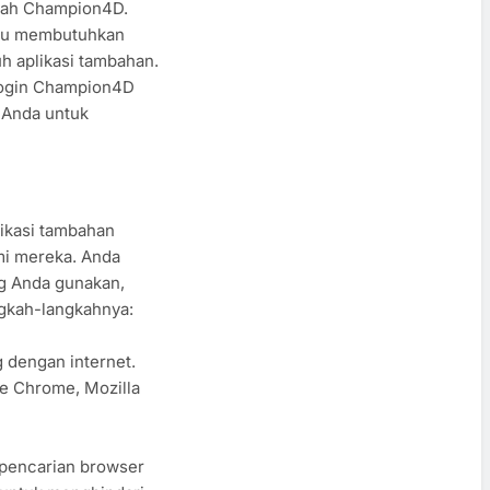
lah Champion4D.
tau membutuhkan
h aplikasi tambahan.
 login Champion4D
 Anda untuk
ikasi tambahan
mi mereka. Anda
g Anda gunakan,
angkah-langkahnya:
 dengan internet.
e Chrome, Mozilla
pencarian browser