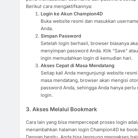
Berikut cara mengaktifkannya:
Login ke Akun Champion4D
Buka website resmi dan masukkan usernam
Anda.
Simpan Password
Setelah login berhasil, browser biasanya a
menyimpan password Anda. Klik “Save” atau
ingin memudahkan login di kemudian hari.
Akses Cepat di Masa Mendatang
Setiap kali Anda mengunjungi website resm
masa mendatang, browser akan mengisi oto
password Anda, sehingga Anda hanya perlu
login.
3. Akses Melalui Bookmark
Cara lain yang bisa mempercepat proses login ada
menambahkan halaman login Champion4D ke book
Dengan begitu, Anda bisa langsung mengakses hal