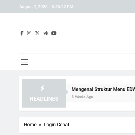
Skip
August 7, 2026
8:46:23 PM
to
content
Mar
Nikmati H
 Sulit Dibuka
Mengenal Struktur Menu EDWINSLOT yan
3 Weeks Ago
HEADLINES
Home
Login Cepat