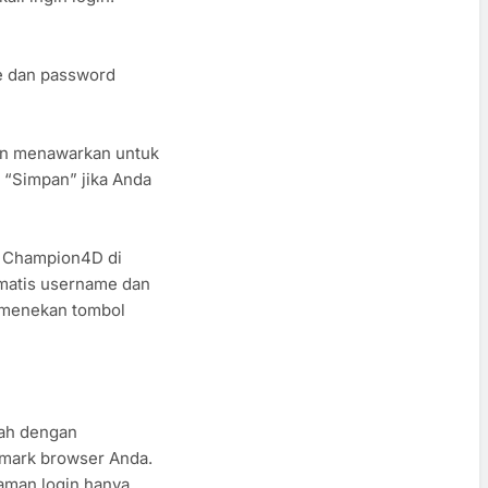
e dan password
kan menawarkan untuk
 “Simpan” jika Anda
i Champion4D di
matis username dan
 menekan tombol
lah dengan
mark browser Anda.
aman login hanya