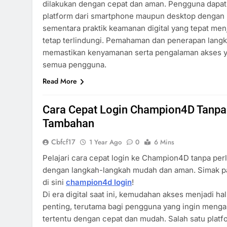
dilakukan dengan cepat dan aman. Pengguna dapa
platform dari smartphone maupun desktop dengan r
sementara praktik keamanan digital yang tepat menj
tetap terlindungi. Pemahaman dan penerapan langk
memastikan kenyamanan serta pengalaman akses y
semua pengguna.
Read More
Cara Cepat Login Champion4D Tanpa 
Tambahan
Cbfcf17
1 Year Ago
0
6 Mins
Pelajari cara cepat login ke Champion4D tanpa perl
dengan langkah-langkah mudah dan aman. Simak 
di sini
champion4d login
!
Di era digital saat ini, kemudahan akses menjadi ha
penting, terutama bagi pengguna yang ingin menga
tertentu dengan cepat dan mudah. Salah satu platf