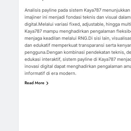
Analisis payline pada sistem Kaya787 menunjukkan
imajiner ini menjadi fondasi teknis dan visual dalam
digital.Melalui variasi fixed, adjustable, hingga mult
Kaya787 mampu menghadirkan pengalaman fleksibe
menjaga keadilan melalui RNG.Di sisi lain, visualisas
dan edukatif memperkuat transparansi serta keny
pengguna.Dengan kombinasi pendekatan teknis, des
edukasi interaktif, sistem payline di Kaya787 menj
inovasi digital dapat menghadirkan pengalaman aman
informatif di era modern.
Read More