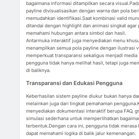
bagaimana informasi ditampilkan secara visual.Pada
payline divisualisasikan dengan warna dan pola be
memudahkan identifikasi.Saat kombinasi valid munc
ditandai dengan highlight dan animasi singkat aga
memahami hubungan antara simbol dan hasil.
Antarmuka interaktif juga menyediakan menu khus
menampilkan semua pola payline dengan ilustrasi v
memperkuat transparansi sekaligus menjadi media
pengguna tidak hanya melihat hasil, tetapi juga 
di baliknya.
Transparansi dan Edukasi Pengguna
Keberhasilan sistem payline diukur bukan hanya dar
melainkan juga dari tingkat pemahaman pengguna.
menyediakan dokumentasi interaktif berupa FAQ, gra
simulasi sederhana untuk memperlihatkan bagaima
terbentuk.Dengan cara ini, pengguna tidak merasa
dapat memahami logika di balik jalur kemenangan.