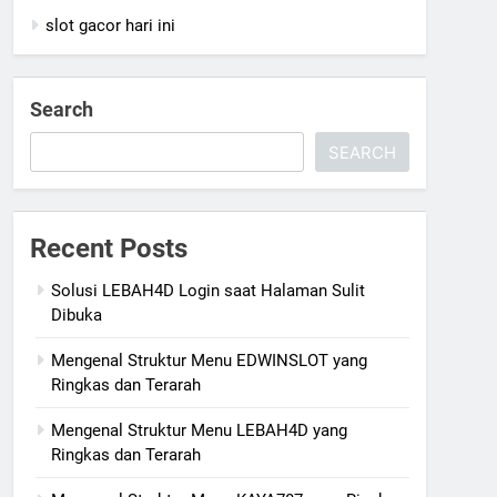
slot gacor hari ini
Search
SEARCH
Recent Posts
Solusi LEBAH4D Login saat Halaman Sulit
Dibuka
Mengenal Struktur Menu EDWINSLOT yang
Ringkas dan Terarah
Mengenal Struktur Menu LEBAH4D yang
Ringkas dan Terarah