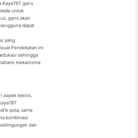
 Kaya787, garis
rbeda untuk
ul, garis akan
r pengguna dapat
us yang
isual.Pendekatan ini
 edukasi sehingga
memahami mekanisme
i aspek teknis,
Kaya787
fik pola, serta
na kombinasi
 kebingungan dan