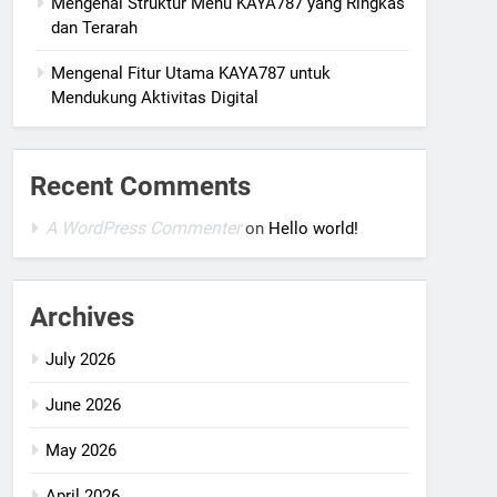
Mengenal Struktur Menu KAYA787 yang Ringkas
dan Terarah
Mengenal Fitur Utama KAYA787 untuk
Mendukung Aktivitas Digital
Recent Comments
A WordPress Commenter
on
Hello world!
Archives
July 2026
June 2026
May 2026
April 2026