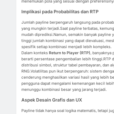
menemukan pola yang sesuai dengan preferensiny
Implikasi pada Probabilitas dan RTP
Jumlah payline berpengaruh langsung pada probabi
yang mungkin terjadi.Saat payline terbatas, kemung
mudah diprediksi.Namun, semakin banyak payline y
tinggi jumlah kombinasi yang dapat dievaluasi, mesk
spesifik setiap kombinasi menjadi lebih kompleks.
Dalam konteks
Return to Player (RTP)
, banyaknya p
berarti persentase pengembalian lebih tinggi.RTP 
distribusi simbol, struktur tabel pembayaran, dan a
RNG.Volatilitas pun ikut berpengaruh: sistem deng
cenderung menghasilkan variasi hasil yang lebih b
pengguna dapat mengalami kemenangan kecil lebih
menunggu kombinasi besar yang jarang terjadi.
Aspek Desain Grafis dan UX
Payline tidak hanya soal logika matematis, tetapi ju