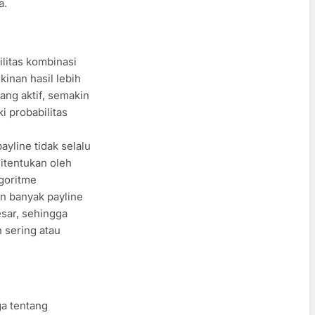
a.
litas kombinasi
kinan hasil lebih
ang aktif, semakin
i probabilitas
ayline tidak selalu
ditentukan oleh
lgoritme
an banyak payline
esar, sehingga
 sering atau
ga tentang