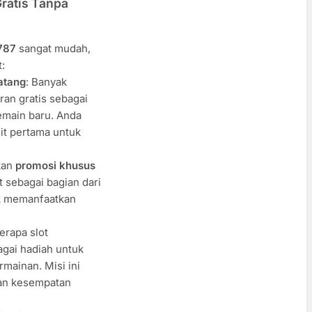
ratis Tanpa
787
sangat mudah,
:
atang
: Banyak
an gratis sebagai
main baru. Anda
it pertama untuk
kan
promosi khusus
 sebagai bagian dari
k memanfaatkan
erapa slot
agai hadiah untuk
mainan. Misi ini
an kesempatan