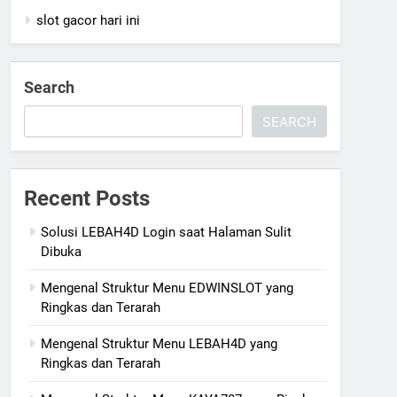
slot gacor hari ini
Search
SEARCH
Recent Posts
Solusi LEBAH4D Login saat Halaman Sulit
Dibuka
Mengenal Struktur Menu EDWINSLOT yang
Ringkas dan Terarah
Mengenal Struktur Menu LEBAH4D yang
Ringkas dan Terarah