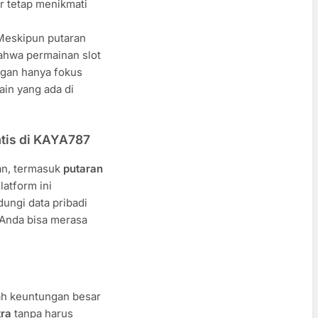
r tetap menikmati
Meskipun putaran
ahwa permainan slot
ngan hanya fokus
lain yang ada di
tis di KAYA787
an, termasuk
putaran
latform ini
ungi data pribadi
 Anda bisa merasa
h keuntungan besar
tra
tanpa harus