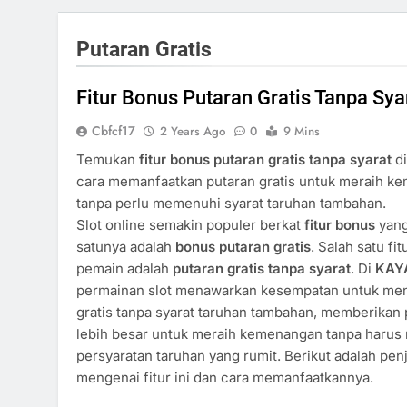
Putaran Gratis
Fitur Bonus Putaran Gratis Tanpa Sy
Cbfcf17
2 Years Ago
0
9 Mins
Temukan
fitur bonus putaran gratis tanpa syarat
d
cara memanfaatkan putaran gratis untuk meraih k
tanpa perlu memenuhi syarat taruhan tambahan.
Slot online semakin populer berkat
fitur bonus
yang
satunya adalah
bonus putaran gratis
. Salah satu fi
pemain adalah
putaran gratis tanpa syarat
. Di
KAY
permainan slot menawarkan kesempatan untuk men
gratis tanpa syarat taruhan tambahan, memberikan
lebih besar untuk meraih kemenangan tanpa haru
persyaratan taruhan yang rumit. Berikut adalah penj
mengenai fitur ini dan cara memanfaatkannya.