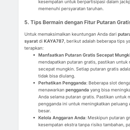
kesempatan untuk berpartisipasi dalam jack
memenuhi persyaratan taruhan.
5. Tips Bermain dengan Fitur Putaran Grati
Untuk memaksimalkan keuntungan Anda dari
putar
syarat
di
KAYA787
, berikut adalah beberapa tips 
terapkan:
Manfaatkan Putaran Gratis Secepat Mungk
mendapatkan putaran gratis, pastikan untu
secepat mungkin. Setiap putaran gratis ada
tidak bisa diulang.
Perhatikan Pengganda
: Beberapa slot denga
menawarkan
pengganda
yang bisa meningk
Anda selama putaran gratis. Pastikan untuk
pengganda ini untuk meningkatkan peluang 
besar.
Kelola Anggaran Anda
: Meskipun putaran g
kesempatan ekstra tanpa risiko tambahan, pa