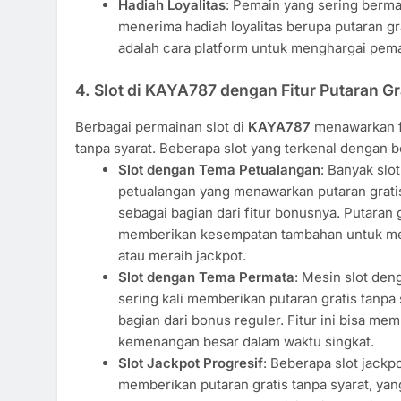
Hadiah Loyalitas
: Pemain yang sering berma
menerima hadiah loyalitas berupa putaran grat
adalah cara platform untuk menghargai pema
4. Slot di KAYA787 dengan Fitur Putaran Gr
Berbagai permainan slot di
KAYA787
menawarkan fi
tanpa syarat. Beberapa slot yang terkenal dengan bo
Slot dengan Tema Petualangan
: Banyak slo
petualangan yang menawarkan putaran gratis
sebagai bagian dari fitur bonusnya. Putaran gr
memberikan kesempatan tambahan untuk men
atau meraih jackpot.
Slot dengan Tema Permata
: Mesin slot de
sering kali memberikan putaran gratis tanpa 
bagian dari bonus reguler. Fitur ini bisa m
kemenangan besar dalam waktu singkat.
Slot Jackpot Progresif
: Beberapa slot jackpo
memberikan putaran gratis tanpa syarat, ya