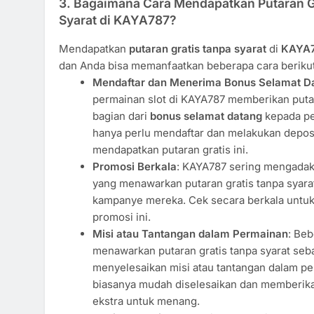
3. Bagaimana Cara Mendapatkan Putaran G
Syarat di KAYA787?
Mendapatkan
putaran gratis tanpa syarat
di
KAYA
dan Anda bisa memanfaatkan beberapa cara berikut
Mendaftar dan Menerima Bonus Selamat D
permainan slot di KAYA787 memberikan putar
bagian dari
bonus selamat datang
kepada pe
hanya perlu mendaftar dan melakukan depos
mendapatkan putaran gratis ini.
Promosi Berkala
: KAYA787 sering mengada
yang menawarkan putaran gratis tanpa syarat
kampanye mereka. Cek secara berkala untu
promosi ini.
Misi atau Tantangan dalam Permainan
: Beb
menawarkan putaran gratis tanpa syarat seb
menyelesaikan misi atau tantangan dalam per
biasanya mudah diselesaikan dan memberik
ekstra untuk menang.