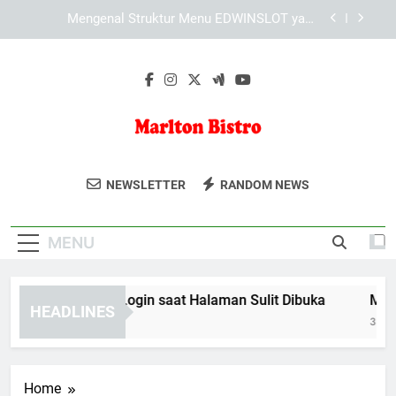
Skip
Mengenal Struktur Menu LEBAH4D yang Ringkas
to
dan Terarah
content
Mengenal Struktur Menu KAYA787 yang Ringkas
dan Terarah
Solusi LEBAH4D Login saat Halaman Sulit Dibuka
Mengenal Struktur Menu EDWINSLOT yang
Ringkas dan Terarah
Marlton Bistro
Nikmati Hidangan Lezat Di Marlton
Mengenal Struktur Menu LEBAH4D yang Ringkas
NEWSLETTER
RANDOM NEWS
dan Terarah
Bistro, Restoran Dengan Suasana Yang
Mengenal Struktur Menu KAYA787 yang Ringkas
Nyaman Untuk Berkumpul Bersama
dan Terarah
MENU
Keluarga.
lusi LEBAH4D Login saat Halaman Sulit Dibuka
Mengena
HEADLINES
Weeks Ago
3 Weeks A
Home