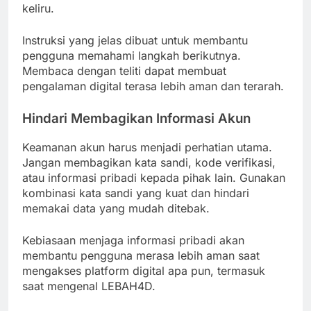
keliru.
Instruksi yang jelas dibuat untuk membantu
pengguna memahami langkah berikutnya.
Membaca dengan teliti dapat membuat
pengalaman digital terasa lebih aman dan terarah.
Hindari Membagikan Informasi Akun
Keamanan akun harus menjadi perhatian utama.
Jangan membagikan kata sandi, kode verifikasi,
atau informasi pribadi kepada pihak lain. Gunakan
kombinasi kata sandi yang kuat dan hindari
memakai data yang mudah ditebak.
Kebiasaan menjaga informasi pribadi akan
membantu pengguna merasa lebih aman saat
mengakses platform digital apa pun, termasuk
saat mengenal LEBAH4D.