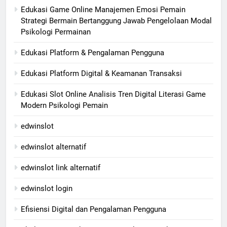
Edukasi Game Online Manajemen Emosi Pemain
Strategi Bermain Bertanggung Jawab Pengelolaan Modal
Psikologi Permainan
Edukasi Platform & Pengalaman Pengguna
Edukasi Platform Digital & Keamanan Transaksi
Edukasi Slot Online Analisis Tren Digital Literasi Game
Modern Psikologi Pemain
edwinslot
edwinslot alternatif
edwinslot link alternatif
edwinslot login
Efisiensi Digital dan Pengalaman Pengguna