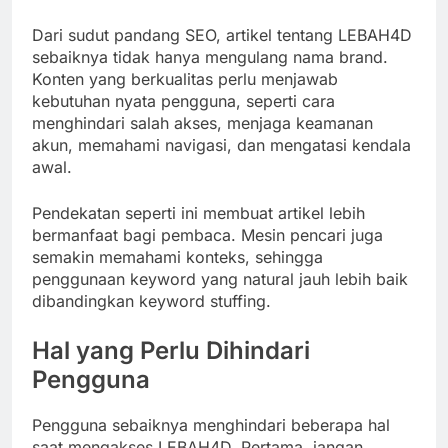
Dari sudut pandang SEO, artikel tentang LEBAH4D
sebaiknya tidak hanya mengulang nama brand.
Konten yang berkualitas perlu menjawab
kebutuhan nyata pengguna, seperti cara
menghindari salah akses, menjaga keamanan
akun, memahami navigasi, dan mengatasi kendala
awal.
Pendekatan seperti ini membuat artikel lebih
bermanfaat bagi pembaca. Mesin pencari juga
semakin memahami konteks, sehingga
penggunaan keyword yang natural jauh lebih baik
dibandingkan keyword stuffing.
Hal yang Perlu Dihindari
Pengguna
Pengguna sebaiknya menghindari beberapa hal
saat mengakses LEBAH4D. Pertama, jangan