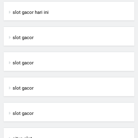
slot gacor hari ini
slot gacor
slot gacor
slot gacor
slot gacor