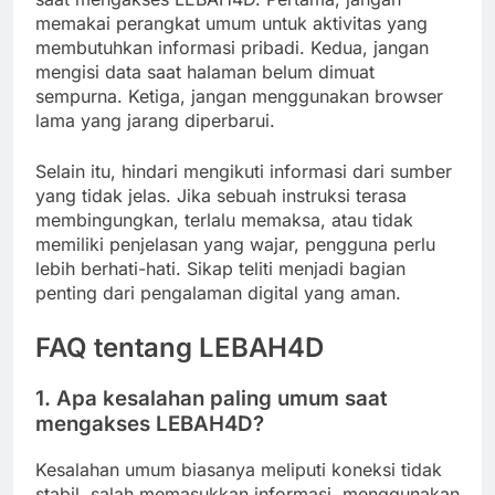
memakai perangkat umum untuk aktivitas yang
membutuhkan informasi pribadi. Kedua, jangan
mengisi data saat halaman belum dimuat
sempurna. Ketiga, jangan menggunakan browser
lama yang jarang diperbarui.
Selain itu, hindari mengikuti informasi dari sumber
yang tidak jelas. Jika sebuah instruksi terasa
membingungkan, terlalu memaksa, atau tidak
memiliki penjelasan yang wajar, pengguna perlu
lebih berhati-hati. Sikap teliti menjadi bagian
penting dari pengalaman digital yang aman.
FAQ tentang LEBAH4D
1. Apa kesalahan paling umum saat
mengakses LEBAH4D?
Kesalahan umum biasanya meliputi koneksi tidak
stabil, salah memasukkan informasi, menggunakan