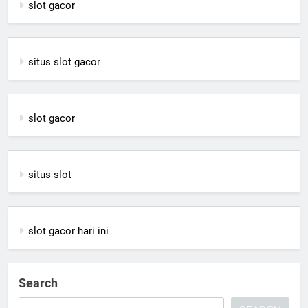
slot gacor
situs slot gacor
slot gacor
situs slot
slot gacor hari ini
Search