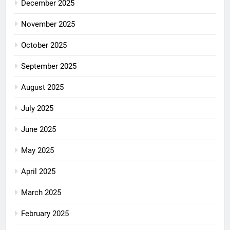
December 2025
November 2025
October 2025
September 2025
August 2025
July 2025
June 2025
May 2025
April 2025
March 2025
February 2025