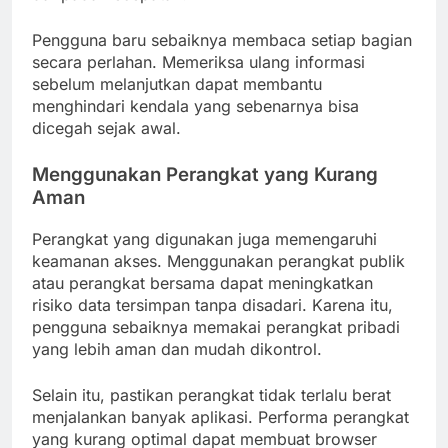
Pengguna baru sebaiknya membaca setiap bagian
secara perlahan. Memeriksa ulang informasi
sebelum melanjutkan dapat membantu
menghindari kendala yang sebenarnya bisa
dicegah sejak awal.
Menggunakan Perangkat yang Kurang
Aman
Perangkat yang digunakan juga memengaruhi
keamanan akses. Menggunakan perangkat publik
atau perangkat bersama dapat meningkatkan
risiko data tersimpan tanpa disadari. Karena itu,
pengguna sebaiknya memakai perangkat pribadi
yang lebih aman dan mudah dikontrol.
Selain itu, pastikan perangkat tidak terlalu berat
menjalankan banyak aplikasi. Performa perangkat
yang kurang optimal dapat membuat browser