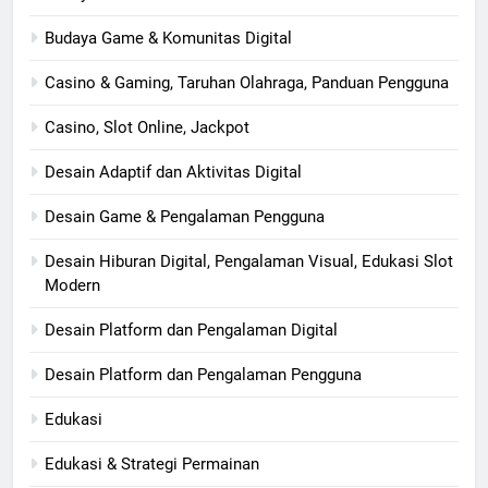
Budaya Game & Komunitas Digital
Casino & Gaming, Taruhan Olahraga, Panduan Pengguna
Casino, Slot Online, Jackpot
Desain Adaptif dan Aktivitas Digital
Desain Game & Pengalaman Pengguna
Desain Hiburan Digital, Pengalaman Visual, Edukasi Slot
Modern
Desain Platform dan Pengalaman Digital
Desain Platform dan Pengalaman Pengguna
Edukasi
Edukasi & Strategi Permainan