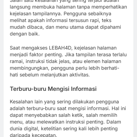
Salah satu kesalahan yang sering terjadi adalah
langsung membuka halaman tanpa memperhatikan
kejelasan tampilannya. Pengguna sebaiknya
melihat apakah informasi tersusun rapi, teks
mudah dibaca, dan menu utama dapat dipahami
dengan baik.
Saat mengakses LEBAH4D, kejelasan halaman
menjadi faktor penting. Jika tampilan terasa terlalu
ramai, instruksi tidak jelas, atau elemen halaman
membingungkan, pengguna perlu lebih berhati-
hati sebelum melanjutkan aktivitas.
Terburu-buru Mengisi Informasi
Kesalahan lain yang sering dilakukan pengguna
adalah terburu-buru saat mengisi informasi. Hal ini
dapat menyebabkan salah ketik, salah memilih
menu, atau melewatkan instruksi penting. Dalam
dunia digital, ketelitian sering kali lebih penting
daripada kecepatan.