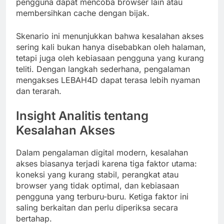
pengguna dapat mencoba browser lain atau
membersihkan cache dengan bijak.
Skenario ini menunjukkan bahwa kesalahan akses
sering kali bukan hanya disebabkan oleh halaman,
tetapi juga oleh kebiasaan pengguna yang kurang
teliti. Dengan langkah sederhana, pengalaman
mengakses LEBAH4D dapat terasa lebih nyaman
dan terarah.
Insight Analitis tentang
Kesalahan Akses
Dalam pengalaman digital modern, kesalahan
akses biasanya terjadi karena tiga faktor utama:
koneksi yang kurang stabil, perangkat atau
browser yang tidak optimal, dan kebiasaan
pengguna yang terburu-buru. Ketiga faktor ini
saling berkaitan dan perlu diperiksa secara
bertahap.