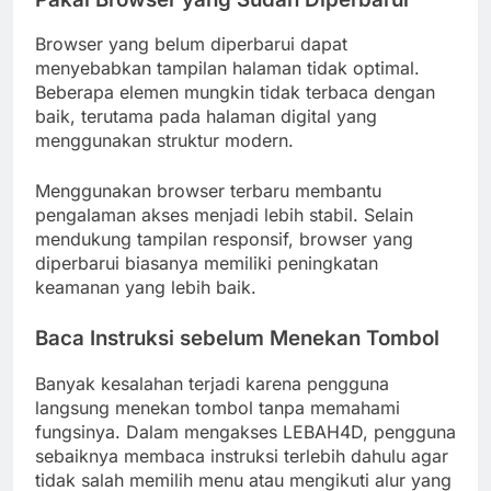
Browser yang belum diperbarui dapat
menyebabkan tampilan halaman tidak optimal.
Beberapa elemen mungkin tidak terbaca dengan
baik, terutama pada halaman digital yang
menggunakan struktur modern.
Menggunakan browser terbaru membantu
pengalaman akses menjadi lebih stabil. Selain
mendukung tampilan responsif, browser yang
diperbarui biasanya memiliki peningkatan
keamanan yang lebih baik.
Baca Instruksi sebelum Menekan Tombol
Banyak kesalahan terjadi karena pengguna
langsung menekan tombol tanpa memahami
fungsinya. Dalam mengakses LEBAH4D, pengguna
sebaiknya membaca instruksi terlebih dahulu agar
tidak salah memilih menu atau mengikuti alur yang