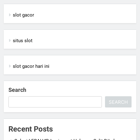
slot gacor
situs slot
slot gacor hari ini
Search
SEARCH
Recent Posts