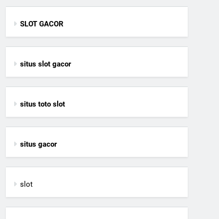
SLOT GACOR
situs slot gacor
situs toto slot
situs gacor
slot