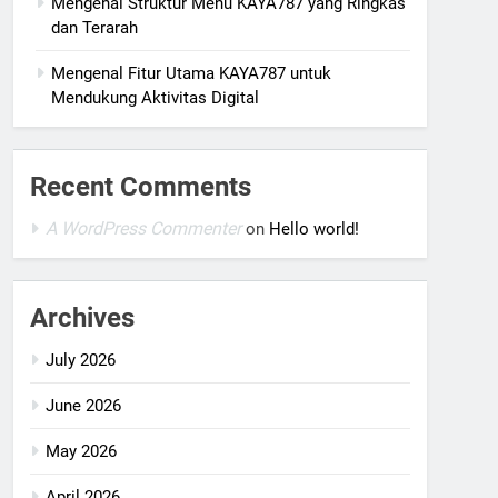
Mengenal Struktur Menu KAYA787 yang Ringkas
dan Terarah
Mengenal Fitur Utama KAYA787 untuk
Mendukung Aktivitas Digital
Recent Comments
A WordPress Commenter
on
Hello world!
Archives
July 2026
June 2026
May 2026
April 2026