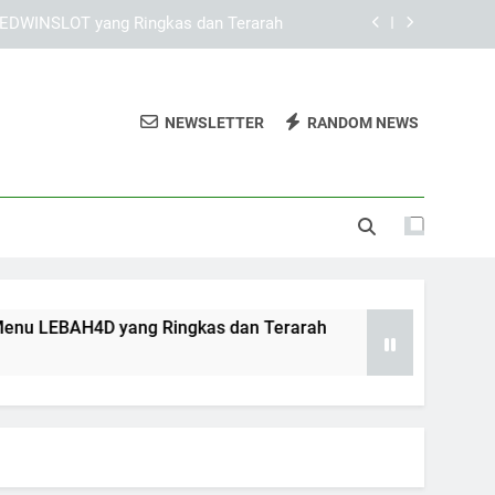
 EDWINSLOT yang Ringkas dan Terarah
nu LEBAH4D yang Ringkas dan Terarah
enu KAYA787 yang Ringkas dan Terarah
NEWSLETTER
RANDOM NEWS
AH4D Login saat Halaman Sulit Dibuka
ang Nyaman Untuk Berkumpul Bersama Keluarga.
 EDWINSLOT yang Ringkas dan Terarah
nu LEBAH4D yang Ringkas dan Terarah
enu KAYA787 yang Ringkas dan Terarah
4D yang Ringkas dan Terarah
Mengenal Struktur Menu 
3 Weeks Ago