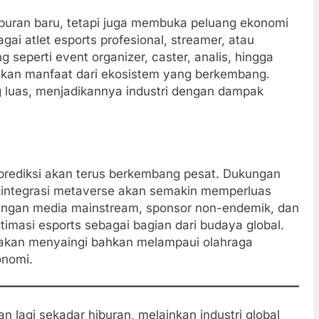
iburan baru, tetapi juga membuka peluang ekonomi
agai atlet esports profesional, streamer, atau
ng seperti event organizer, caster, analis, hingga
kan manfaat dari ekosistem yang berkembang.
g luas, menjadikannya industri dengan dampak
diprediksi akan terus berkembang pesat. Dukungan
an integrasi metaverse akan semakin memperluas
 dengan media mainstream, sponsor non-endemik, dan
timasi esports sebagai bagian dari budaya global.
rts akan menyaingi bahkan melampaui olahraga
onomi.
lagi sekadar hiburan, melainkan industri global