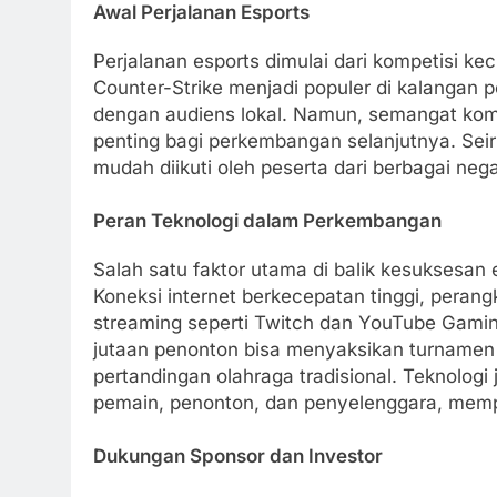
Awal Perjalanan Esports
Perjalanan esports dimulai dari kompetisi kec
Counter-Strike menjadi populer di kalangan p
dengan audiens lokal. Namun, semangat komp
penting bagi perkembangan selanjutnya. Sei
mudah diikuti oleh peserta dari berbagai ne
Peran Teknologi dalam Perkembangan
Salah satu faktor utama di balik kesuksesan 
Koneksi internet berkecepatan tinggi, peran
streaming seperti Twitch dan YouTube Gamin
jutaan penonton bisa menyaksikan turnamen 
pertandingan olahraga tradisional. Teknologi
pemain, penonton, dan penyelenggara, memp
Dukungan Sponsor dan Investor