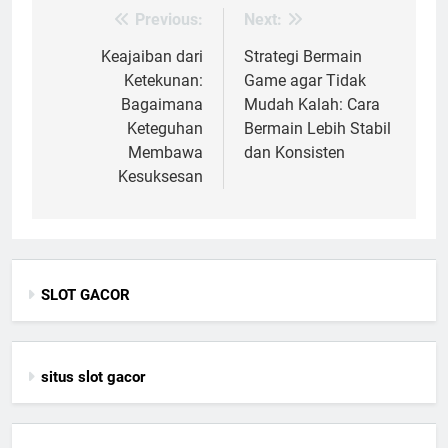
Previous:
Next:
Post
navigation
Keajaiban dari
Strategi Bermain
Ketekunan:
Game agar Tidak
Bagaimana
Mudah Kalah: Cara
Keteguhan
Bermain Lebih Stabil
Membawa
dan Konsisten
Kesuksesan
SLOT GACOR
situs slot gacor