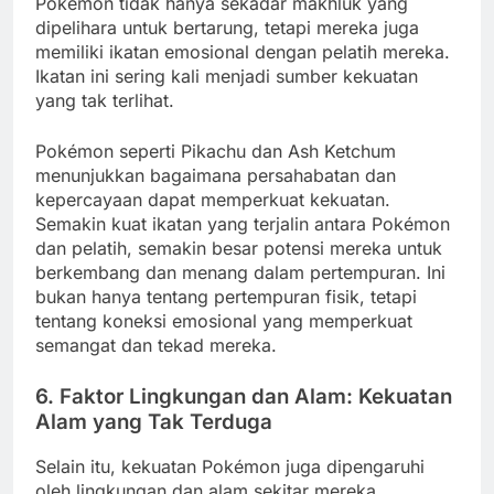
Pokémon tidak hanya sekadar makhluk yang
dipelihara untuk bertarung, tetapi mereka juga
memiliki ikatan emosional dengan pelatih mereka.
Ikatan ini sering kali menjadi sumber kekuatan
yang tak terlihat.
Pokémon seperti Pikachu dan Ash Ketchum
menunjukkan bagaimana persahabatan dan
kepercayaan dapat memperkuat kekuatan.
Semakin kuat ikatan yang terjalin antara Pokémon
dan pelatih, semakin besar potensi mereka untuk
berkembang dan menang dalam pertempuran. Ini
bukan hanya tentang pertempuran fisik, tetapi
tentang koneksi emosional yang memperkuat
semangat dan tekad mereka.
6. Faktor Lingkungan dan Alam: Kekuatan
Alam yang Tak Terduga
Selain itu, kekuatan Pokémon juga dipengaruhi
oleh lingkungan dan alam sekitar mereka.