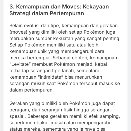
3. Kemampuan dan Moves: Kekayaan
Strategi dalam Pertempuran
Selain evolusi dan tipe, kemampuan dan gerakan
(moves) yang dimiliki oleh setiap Pokémon juga
merupakan sumber kekuatan yang sangat penting.
Setiap Pokémon memiliki satu atau lebih
kemampuan unik yang mempengaruhi cara
mereka bertempur. Sebagai contoh, kemampuan
“Levitate” membuat Pokémon menjadi kebal
terhadap serangan tipe tanah, sementara
kemampuan “Intimidate” bisa menurunkan
serangan musuh saat Pokémon tersebut masuk ke
dalam pertempuran.
Gerakan yang dimiliki oleh Pokémon juga dapat
beragam, dari serangan fisik hingga serangan
spesial. Beberapa gerakan memiliki efek samping,
seperti membakar musuh atau mempengaruhi
status mereka, sementara yang lainnya bisa