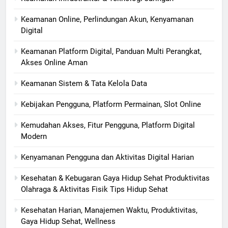
Keamanan Online, Perlindungan Akun, Kenyamanan
Digital
Keamanan Platform Digital, Panduan Multi Perangkat,
Akses Online Aman
Keamanan Sistem & Tata Kelola Data
Kebijakan Pengguna, Platform Permainan, Slot Online
Kemudahan Akses, Fitur Pengguna, Platform Digital
Modern
Kenyamanan Pengguna dan Aktivitas Digital Harian
Kesehatan & Kebugaran Gaya Hidup Sehat Produktivitas
Olahraga & Aktivitas Fisik Tips Hidup Sehat
Kesehatan Harian, Manajemen Waktu, Produktivitas,
Gaya Hidup Sehat, Wellness