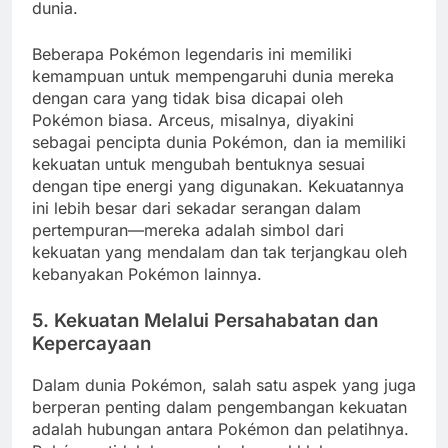
dunia.
Beberapa Pokémon legendaris ini memiliki
kemampuan untuk mempengaruhi dunia mereka
dengan cara yang tidak bisa dicapai oleh
Pokémon biasa. Arceus, misalnya, diyakini
sebagai pencipta dunia Pokémon, dan ia memiliki
kekuatan untuk mengubah bentuknya sesuai
dengan tipe energi yang digunakan. Kekuatannya
ini lebih besar dari sekadar serangan dalam
pertempuran—mereka adalah simbol dari
kekuatan yang mendalam dan tak terjangkau oleh
kebanyakan Pokémon lainnya.
5. Kekuatan Melalui Persahabatan dan
Kepercayaan
Dalam dunia Pokémon, salah satu aspek yang juga
berperan penting dalam pengembangan kekuatan
adalah hubungan antara Pokémon dan pelatihnya.