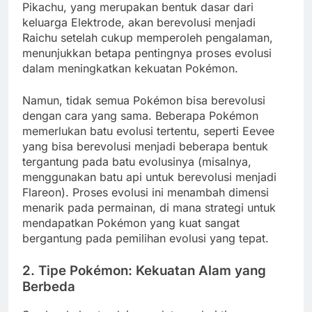
Pikachu, yang merupakan bentuk dasar dari
keluarga Elektrode, akan berevolusi menjadi
Raichu setelah cukup memperoleh pengalaman,
menunjukkan betapa pentingnya proses evolusi
dalam meningkatkan kekuatan Pokémon.
Namun, tidak semua Pokémon bisa berevolusi
dengan cara yang sama. Beberapa Pokémon
memerlukan batu evolusi tertentu, seperti Eevee
yang bisa berevolusi menjadi beberapa bentuk
tergantung pada batu evolusinya (misalnya,
menggunakan batu api untuk berevolusi menjadi
Flareon). Proses evolusi ini menambah dimensi
menarik pada permainan, di mana strategi untuk
mendapatkan Pokémon yang kuat sangat
bergantung pada pemilihan evolusi yang tepat.
2. Tipe Pokémon: Kekuatan Alam yang
Berbeda