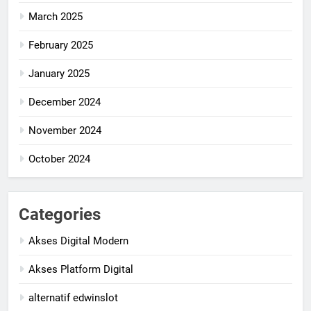
March 2025
February 2025
January 2025
December 2024
November 2024
October 2024
Categories
Akses Digital Modern
Akses Platform Digital
alternatif edwinslot