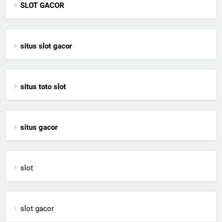
SLOT GACOR
situs slot gacor
situs toto slot
situs gacor
slot
slot gacor