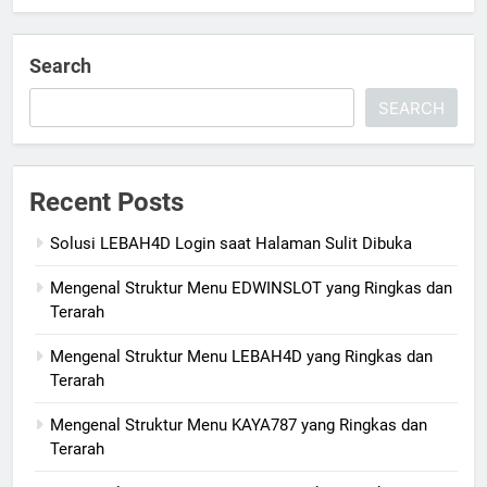
Search
SEARCH
Recent Posts
Solusi LEBAH4D Login saat Halaman Sulit Dibuka
Mengenal Struktur Menu EDWINSLOT yang Ringkas dan
Terarah
Mengenal Struktur Menu LEBAH4D yang Ringkas dan
Terarah
Mengenal Struktur Menu KAYA787 yang Ringkas dan
Terarah