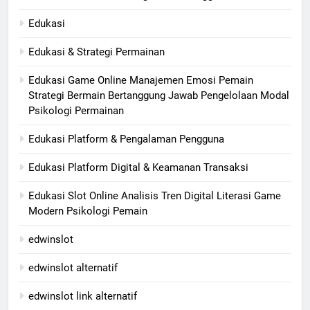
Edukasi
Edukasi & Strategi Permainan
Edukasi Game Online Manajemen Emosi Pemain
Strategi Bermain Bertanggung Jawab Pengelolaan Modal
Psikologi Permainan
Edukasi Platform & Pengalaman Pengguna
Edukasi Platform Digital & Keamanan Transaksi
Edukasi Slot Online Analisis Tren Digital Literasi Game
Modern Psikologi Pemain
edwinslot
edwinslot alternatif
edwinslot link alternatif