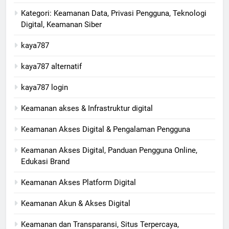
Kategori: Keamanan Data, Privasi Pengguna, Teknologi
Digital, Keamanan Siber
kaya787
kaya787 alternatif
kaya787 login
Keamanan akses & Infrastruktur digital
Keamanan Akses Digital & Pengalaman Pengguna
Keamanan Akses Digital, Panduan Pengguna Online,
Edukasi Brand
Keamanan Akses Platform Digital
Keamanan Akun & Akses Digital
Keamanan dan Transparansi, Situs Terpercaya,