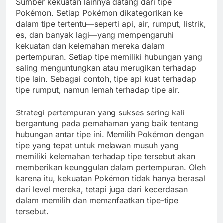
Sumber kekuatan lainnya datang dari tipe
Pokémon. Setiap Pokémon dikategorikan ke
dalam tipe tertentu—seperti api, air, rumput, listrik,
es, dan banyak lagi—yang mempengaruhi
kekuatan dan kelemahan mereka dalam
pertempuran. Setiap tipe memiliki hubungan yang
saling menguntungkan atau merugikan terhadap
tipe lain. Sebagai contoh, tipe api kuat terhadap
tipe rumput, namun lemah terhadap tipe air.
Strategi pertempuran yang sukses sering kali
bergantung pada pemahaman yang baik tentang
hubungan antar tipe ini. Memilih Pokémon dengan
tipe yang tepat untuk melawan musuh yang
memiliki kelemahan terhadap tipe tersebut akan
memberikan keunggulan dalam pertempuran. Oleh
karena itu, kekuatan Pokémon tidak hanya berasal
dari level mereka, tetapi juga dari kecerdasan
dalam memilih dan memanfaatkan tipe-tipe
tersebut.