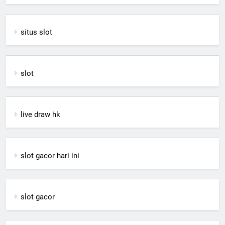
situs slot
slot
live draw hk
slot gacor hari ini
slot gacor