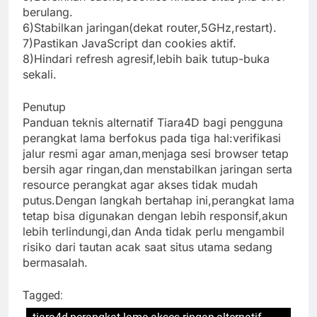
berulang.
6)Stabilkan jaringan(dekat router,5GHz,restart).
7)Pastikan JavaScript dan cookies aktif.
8)Hindari refresh agresif,lebih baik tutup-buka
sekali.
Penutup
Panduan teknis alternatif Tiara4D bagi pengguna
perangkat lama berfokus pada tiga hal:verifikasi
jalur resmi agar aman,menjaga sesi browser tetap
bersih agar ringan,dan menstabilkan jaringan serta
resource perangkat agar akses tidak mudah
putus.Dengan langkah bertahap ini,perangkat lama
tetap bisa digunakan dengan lebih responsif,akun
lebih terlindungi,dan Anda tidak perlu mengambil
risiko dari tautan acak saat situs utama sedang
bermasalah.
Tagged: