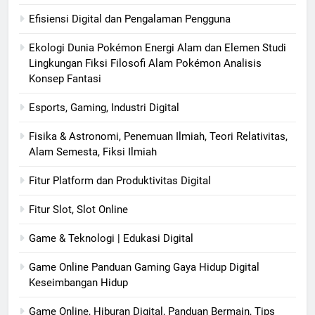
Efisiensi Digital dan Pengalaman Pengguna
Ekologi Dunia Pokémon Energi Alam dan Elemen Studi
Lingkungan Fiksi Filosofi Alam Pokémon Analisis
Konsep Fantasi
Esports, Gaming, Industri Digital
Fisika & Astronomi, Penemuan Ilmiah, Teori Relativitas,
Alam Semesta, Fiksi Ilmiah
Fitur Platform dan Produktivitas Digital
Fitur Slot, Slot Online
Game & Teknologi | Edukasi Digital
Game Online Panduan Gaming Gaya Hidup Digital
Keseimbangan Hidup
Game Online, Hiburan Digital, Panduan Bermain, Tips