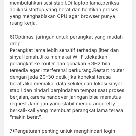
membutuhkan sesi stabil.Di laptop lama,periksa
aplikasi startup yang berat dan hentikan proses
yang menghabiskan CPU agar browser punya
ruang kerja.
6)Optimasi jaringan untuk perangkat yang mudah
drop
Perangkat lama lebih sensitif terhadap jitter dan
sinyal lemah.Jika memakai Wi-Fi,dekatkan
perangkat ke router dan gunakan 5GHz bila
tersedia agar interferensi berkurang.Restart router
dengan jeda 20–30 detik jika koneksi terasa
berat.Jika memakai data seluler,cari lokasi sinyal
stabil dan hindari perpindahan tempat saat proses
berjalan,karena handover jaringan bisa memutus
request.Jaringan yang stabil mengurangi retry
berkali-kali yang membuat perangkat lama terasa
“makin berat”.
7)Pengaturan penting untuk menghindari login