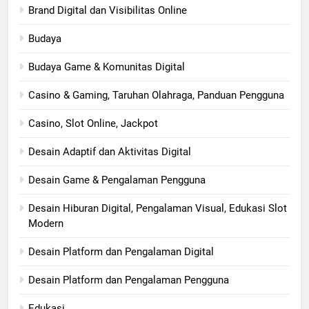
Brand Digital dan Visibilitas Online
Budaya
Budaya Game & Komunitas Digital
Casino & Gaming, Taruhan Olahraga, Panduan Pengguna
Casino, Slot Online, Jackpot
Desain Adaptif dan Aktivitas Digital
Desain Game & Pengalaman Pengguna
Desain Hiburan Digital, Pengalaman Visual, Edukasi Slot
Modern
Desain Platform dan Pengalaman Digital
Desain Platform dan Pengalaman Pengguna
Edukasi