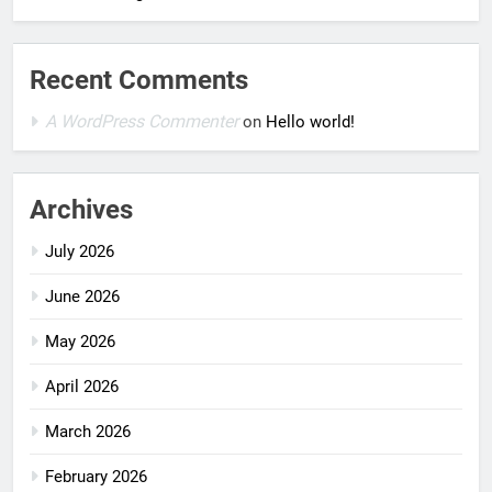
Recent Comments
A WordPress Commenter
on
Hello world!
Archives
July 2026
June 2026
May 2026
April 2026
March 2026
February 2026