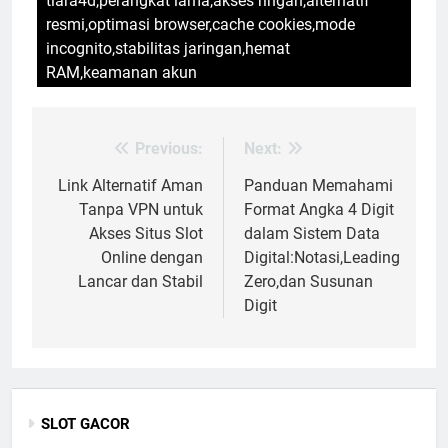
tiara4d,perangkat lama,akses ringan,alternatif
resmi,optimasi browser,cache cookies,mode
incognito,stabilitas jaringan,hemat
RAM,keamanan akun
Previous:
Next:
Post
navigation
Link Alternatif Aman
Panduan Memahami
Tanpa VPN untuk
Format Angka 4 Digit
Akses Situs Slot
dalam Sistem Data
Online dengan
Digital:Notasi,Leading
Lancar dan Stabil
Zero,dan Susunan
Digit
SLOT GACOR