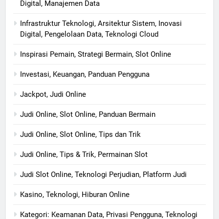
Digital, Manajemen Data
Infrastruktur Teknologi, Arsitektur Sistem, Inovasi
Digital, Pengelolaan Data, Teknologi Cloud
Inspirasi Pemain, Strategi Bermain, Slot Online
Investasi, Keuangan, Panduan Pengguna
Jackpot, Judi Online
Judi Online, Slot Online, Panduan Bermain
Judi Online, Slot Online, Tips dan Trik
Judi Online, Tips & Trik, Permainan Slot
Judi Slot Online, Teknologi Perjudian, Platform Judi
Kasino, Teknologi, Hiburan Online
Kategori: Keamanan Data, Privasi Pengguna, Teknologi