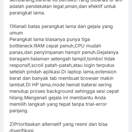
adalah pendekatan legal,aman,dan efektif untuk
perangkat lama.
1)Kenali batas perangkat lama dan gejala yang
umum
Perangkat lama biasanya punya tiga
bottleneck:RAM cepat penuh,CPU mudah
panas,dan penyimpanan hampir penuh.Gejalanya
beragam:halaman setengah tampil,tombol tidak
responsif,scroll patah-patah,atau login terputus
setelah pindah aplikasi.Di laptop lama,extension
berat dan banyak tab membuat browser makin
lambat.Di HP lama,mode hemat baterai sering
menutup proses background sehingga sesi cepat
hilang.Mengenali gejala ini membantu Anda
memilih langkah yang tepat tanpa trial-error
panjang.
2)Prioritaskan alternatif yang resmi dan bisa
diverifikasi