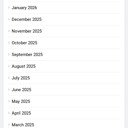
January 2026
December 2025
November 2025
October 2025
September 2025
August 2025
July 2025
June 2025
May 2025
April 2025
March 2025