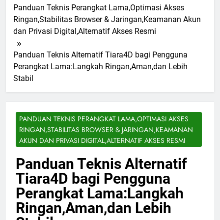
Panduan Teknis Perangkat Lama,Optimasi Akses
Ringan,Stabilitas Browser & Jaringan,Keamanan Akun
dan Privasi Digital,Alternatif Akses Resmi
Panduan Teknis Alternatif Tiara4D bagi Pengguna
Perangkat Lama:Langkah Ringan,Aman,dan Lebih
Stabil
PANDUAN TEKNIS PERANGKAT LAMA,OPTIMASI AKSES
RINGAN,STABILITAS BROWSER & JARINGAN,KEAMANAN
AKUN DAN PRIVASI DIGITAL,ALTERNATIF AKSES RESMI
Panduan Teknis Alternatif
Tiara4D bagi Pengguna
Perangkat Lama:Langkah
Ringan,Aman,dan Lebih