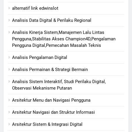
alternatif link edwinslot
Analisis Data Digital & Perilaku Regional
Analisis Kinerja Sistem,Manajemen Lalu Lintas
Pengguna,Stabilitas Akses Champion4D,Pengalaman
Pengguna Digital,Pemecahan Masalah Teknis
Analisis Pengalaman Digital
Analisis Permainan & Strategi Bermain
Analisis Sistem Interaktif, Studi Perilaku Digital,
Observasi Mekanisme Putaran
Arsitektur Menu dan Navigasi Pengguna
Arsitektur Navigasi dan Struktur Informasi
Arsitektur Sistem & Integrasi Digital