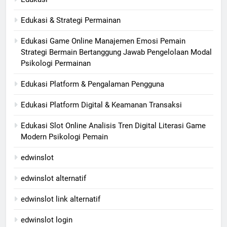
Edukasi & Strategi Permainan
Edukasi Game Online Manajemen Emosi Pemain
Strategi Bermain Bertanggung Jawab Pengelolaan Modal
Psikologi Permainan
Edukasi Platform & Pengalaman Pengguna
Edukasi Platform Digital & Keamanan Transaksi
Edukasi Slot Online Analisis Tren Digital Literasi Game
Modern Psikologi Pemain
edwinslot
edwinslot alternatif
edwinslot link alternatif
edwinslot login