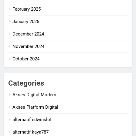
February 2025
January 2025
December 2024
November 2024
October 2024
Categories
Akses Digital Modern
Akses Platform Digital
alternatif edwinslot
alternatif kaya787