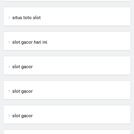
situs toto slot
slot gacor hari ini
slot gacor
slot gacor
slot gacor