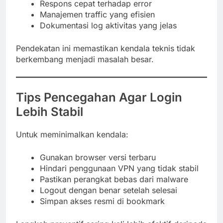
Respons cepat terhadap error
Manajemen traffic yang efisien
Dokumentasi log aktivitas yang jelas
Pendekatan ini memastikan kendala teknis tidak
berkembang menjadi masalah besar.
Tips Pencegahan Agar Login
Lebih Stabil
Untuk meminimalkan kendala:
Gunakan browser versi terbaru
Hindari penggunaan VPN yang tidak stabil
Pastikan perangkat bebas dari malware
Logout dengan benar setelah selesai
Simpan akses resmi di bookmark