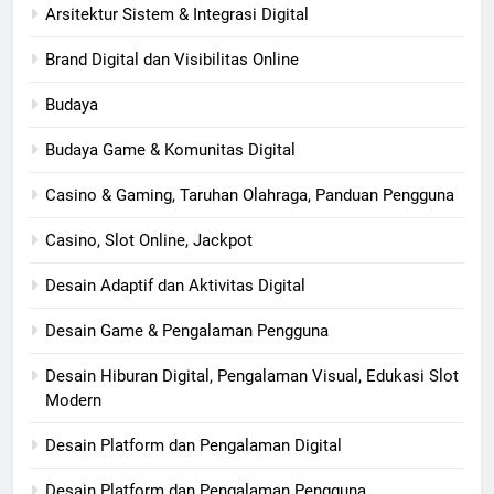
Arsitektur Sistem & Integrasi Digital
Brand Digital dan Visibilitas Online
Budaya
Budaya Game & Komunitas Digital
Casino & Gaming, Taruhan Olahraga, Panduan Pengguna
Casino, Slot Online, Jackpot
Desain Adaptif dan Aktivitas Digital
Desain Game & Pengalaman Pengguna
Desain Hiburan Digital, Pengalaman Visual, Edukasi Slot
Modern
Desain Platform dan Pengalaman Digital
Desain Platform dan Pengalaman Pengguna