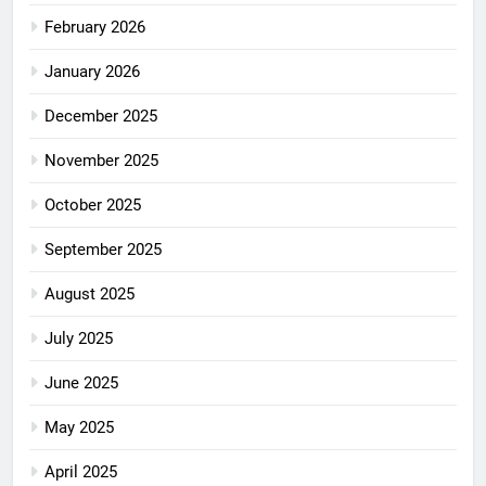
February 2026
January 2026
December 2025
November 2025
October 2025
September 2025
August 2025
July 2025
June 2025
May 2025
April 2025