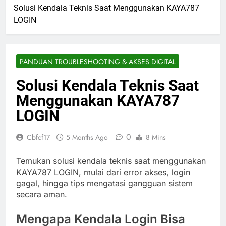
Solusi Kendala Teknis Saat Menggunakan KAYA787
LOGIN
PANDUAN TROUBLESHOOTING & AKSES DIGITAL
Solusi Kendala Teknis Saat
Menggunakan KAYA787
LOGIN
0
Cbfcf17
5 Months Ago
8 Mins
Temukan solusi kendala teknis saat menggunakan
KAYA787 LOGIN, mulai dari error akses, login
gagal, hingga tips mengatasi gangguan sistem
secara aman.
Mengapa Kendala Login Bisa