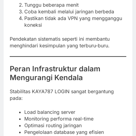
Tunggu beberapa menit
Coba kembali melalui jaringan berbeda
Pastikan tidak ada VPN yang mengganggu
koneksi
Pendekatan sistematis seperti ini membantu
menghindari kesimpulan yang terburu-buru.
Peran Infrastruktur dalam
Mengurangi Kendala
Stabilitas KAYA787 LOGIN sangat bergantung
pada:
Load balancing server
Monitoring performa real-time
Optimasi routing jaringan
Pengelolaan database yang efisien