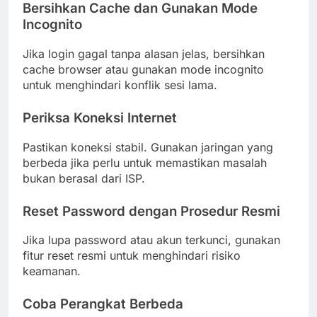
Bersihkan Cache dan Gunakan Mode
Incognito
Jika login gagal tanpa alasan jelas, bersihkan
cache browser atau gunakan mode incognito
untuk menghindari konflik sesi lama.
Periksa Koneksi Internet
Pastikan koneksi stabil. Gunakan jaringan yang
berbeda jika perlu untuk memastikan masalah
bukan berasal dari ISP.
Reset Password dengan Prosedur Resmi
Jika lupa password atau akun terkunci, gunakan
fitur reset resmi untuk menghindari risiko
keamanan.
Coba Perangkat Berbeda