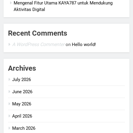
Mengenal Fitur Utama KAYA787 untuk Mendukung
Aktivitas Digital
Recent Comments
A WordPress Commenter
on
Hello world!
Archives
July 2026
June 2026
May 2026
April 2026
March 2026