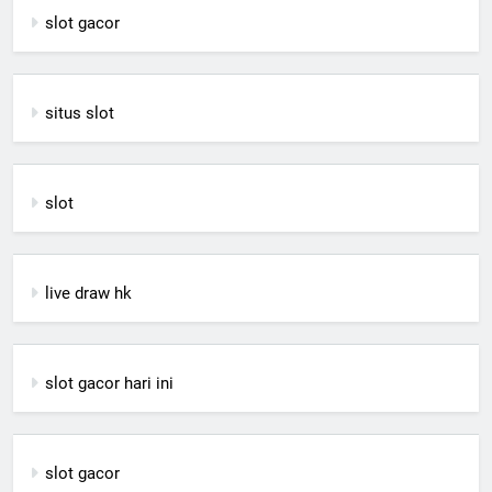
slot gacor
situs slot
slot
live draw hk
slot gacor hari ini
slot gacor